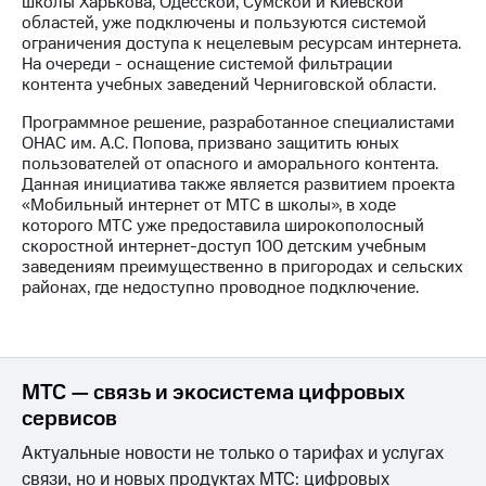
школы Харькова, Одесской, Сумской и Киевской
областей, уже подключены и пользуются системой
МТС
ограничения доступа к нецелевым ресурсам интернета.
о технологиях
На очереди - оснащение системой фильтрации
контента учебных заведений Черниговской области.
Достижения
Программное решение, разработанное специалистами
Интервью
ОНАС им. А.С. Попова, призвано защитить юных
пользователей от опасного и аморального контента.
Финансовая
Данная инициатива также является развитием проекта
отчетность
«Мобильный интернет от МТС в школы», в ходе
которого МТС уже предоставила широкополосный
Контакты
скоростной интернет-доступ 100 детским учебным
заведениям преимущественно в пригородах и сельских
Пригласить
районах, где недоступно проводное подключение.
спикера
м и акционерам
Корпоративное
управление
МТС — связь и экосистема цифровых
сервисов
Корпоративный
секретарь
Актуальные новости не только о тарифах и услугах
Раскрытие
связи, но и новых продуктах МТС: цифровых