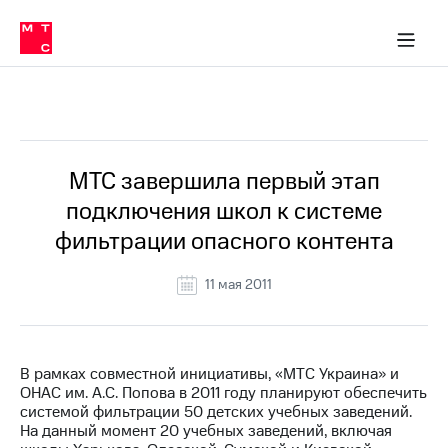
О
сторам и акционерам
Комплаенс и деловая этика
Устойчивое развитие
Медиа-центр
О МТС
О МТС
На главную
компании
О
компании
Стратегия
Стратегия
Все Новости
Карьера
в МТС
Карьера
в МТС
Пресс-
МТС завершила первый этап
релизы
История
подключения школ к системе
компании
МТС
фильтрации опасного контента
о технологиях
Руководство
региона
11 мая 2011
Правовая
информация
Контакты
В рамках совместной инициативы, «МТС Украина» и
ОНАС им. А.С. Попова в 2011 году планируют обеспечить
Медиа-центр
системой фильтрации 50 детских учебных заведений.
Пресс-
На данный момент 20 учебных заведений, включая
релизы