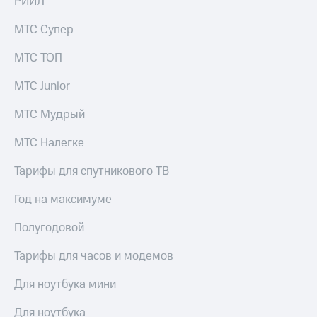
РИИЛ
акций
Дивиденды
МТС Супер
Рынок
облигаций
МТС ТОП
Описание
МТС Junior
Еврооблигации-2023
Уведомление
МТС Мудрый
о
погашении
МТС Налегке
именных
облигаций
Другое
Тарифы для спутникового ТВ
Регистратор
Год на максимуме
Реквизиты
Контакты
Полугодовой
йчивое развитие
и деловая этика
Тарифы для часов и модемов
На главную
Для ноутбука мини
Для ноутбука