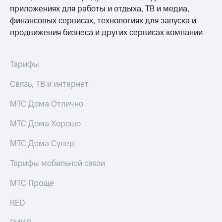
информации
приложениях для работы и отдыха, ТВ и медиа,
Информация
финансовых сервисах, технологиях для запуска и
акционерам
Документы
продвижения бизнеса и других сервисах компании
ПАО
"МТС"
Собрания
Тарифы
акционеров
Личный
Связь, ТВ и интернет
кабинет
акционера
МТС Дома Отлично
Акционерный
капитал
МТС Дома Хорошо
Контроль
и
аудит
МТС Дома Супер
Рынок
акций
Тарифы мобильной связи
Описание
МТС Проще
Программа
приобретения
RED
Порядок
выкупа