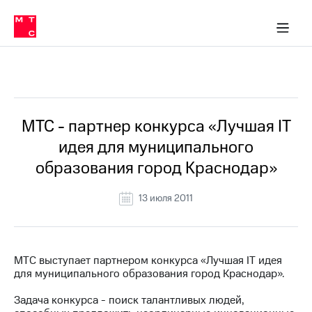
О
сторам и акционерам
Комплаенс и деловая этика
Устойчивое развитие
Медиа-центр
О МТС
О МТС
На главную
компании
О
компании
Стратегия
Стратегия
Все Новости
Карьера
в МТС
Карьера
в МТС
Пресс-
МТС - партнер конкурса «Лучшая IT
релизы
История
идея для муниципального
компании
МТС
образования город Краснодар»
о технологиях
Руководство
региона
13 июля 2011
Правовая
информация
Контакты
МТС выступает партнером конкурса «Лучшая IT идея
для муниципального образования город Краснодар».
Медиа-центр
Пресс-
Задача конкурса - поиск талантливых людей,
релизы