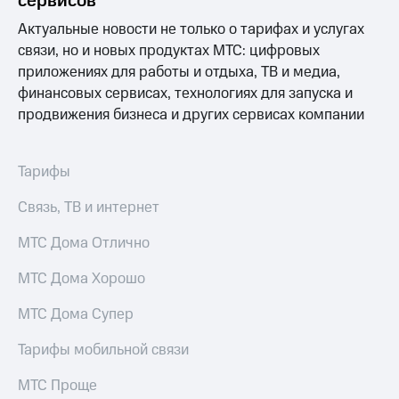
сервисов
информации
Информация
Актуальные новости не только о тарифах и услугах
акционерам
связи, но и новых продуктах МТС: цифровых
Документы
ПАО
приложениях для работы и отдыха, ТВ и медиа,
"МТС"
финансовых сервисах, технологиях для запуска и
Собрания
продвижения бизнеса и других сервисах компании
акционеров
Личный
кабинет
Тарифы
акционера
Акционерный
капитал
Связь, ТВ и интернет
Контроль
и
МТС Дома Отлично
аудит
Рынок
МТС Дома Хорошо
акций
МТС Дома Супер
Описание
Программа
Тарифы мобильной связи
приобретения
Порядок
МТС Проще
выкупа