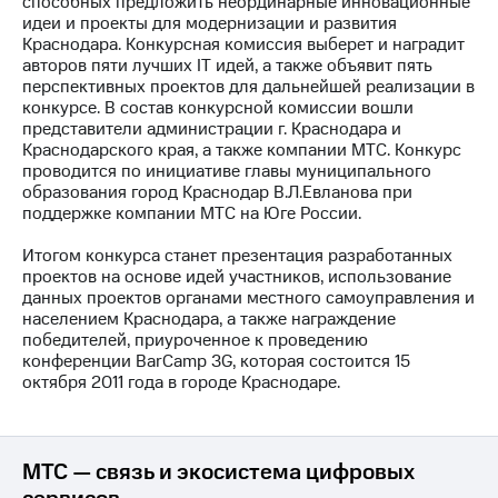
способных предложить неординарные инновационные
идеи и проекты для модернизации и развития
МТС
Краснодара. Конкурсная комиссия выберет и наградит
о технологиях
авторов пяти лучших IT идей, а также объявит пять
перспективных проектов для дальнейшей реализации в
Достижения
конкурсе. В состав конкурсной комиссии вошли
представители администрации г. Краснодара и
Интервью
Краснодарского края, а также компании МТС. Конкурс
проводится по инициативе главы муниципального
Финансовая
образования город Краснодар В.Л.Евланова при
отчетность
поддержке компании МТС на Юге России.
Контакты
Итогом конкурса станет презентация разработанных
проектов на основе идей участников, использование
Пригласить
данных проектов органами местного самоуправления и
спикера
населением Краснодара, а также награждение
победителей, приуроченное к проведению
м и акционерам
конференции BarCamp 3G, которая состоится 15
Корпоративное
октября 2011 года в городе Краснодаре.
управление
Корпоративный
секретарь
МТС — связь и экосистема цифровых
Раскрытие