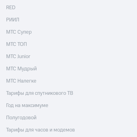
акций
RED
Дивиденды
Рынок
РИИЛ
облигаций
МТС Супер
Описание
Еврооблигации-2023
МТС ТОП
Уведомление
о
погашении
МТС Junior
именных
облигаций
МТС Мудрый
Другое
МТС Налегке
Регистратор
Реквизиты
Тарифы для спутникового ТВ
Контакты
йчивое развитие
Год на максимуме
и деловая этика
На главную
Полугодовой
Тарифы для часов и модемов