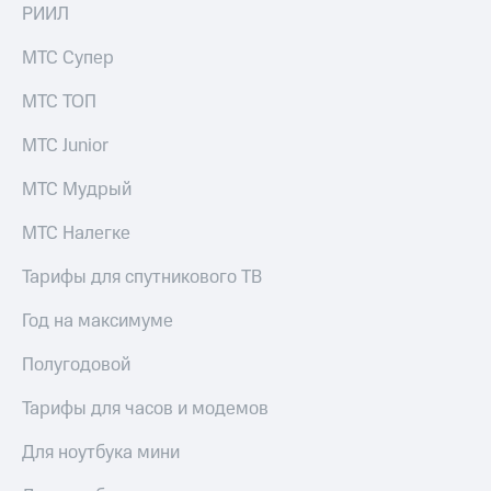
акций
РИИЛ
Дивиденды
Рынок
МТС Супер
облигаций
МТС ТОП
Описание
Еврооблигации-2023
МТС Junior
Уведомление
о
МТС Мудрый
погашении
именных
МТС Налегке
облигаций
Другое
Тарифы для спутникового ТВ
Регистратор
Год на максимуме
Реквизиты
Контакты
Полугодовой
йчивое развитие
и деловая этика
Тарифы для часов и модемов
На главную
Для ноутбука мини