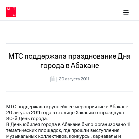
О
сторам и акционерам
Комплаенс и деловая этика
Устойчивое развитие
Медиа-центр
О МТС
О МТС
На главную
компании
О
компании
Стратегия
Стратегия
Все Новости
Карьера
в МТС
Карьера
в МТС
Пресс-
МТС поддержала празднование Дня
релизы
История
города в Абакане
компании
МТС
о технологиях
Руководство
20 августа 2011
региона
Правовая
информация
МТС поддержала крупнейшее мероприятие в Абакане -
20 августа 2011 года в столице Хакасии отпразднуют
Контакты
80-й День города.
В День юбилея города в Абакане было организовано 11
Медиа-центр
тематических площадок, где прошли выступления
Пресс-
музыкальных коллективов, конкурсы, карнавалы и
релизы