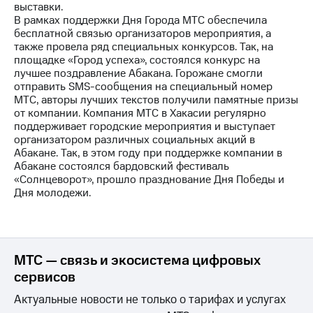
выставки.
В рамках поддержки Дня Города МТС обеспечила
МТС
бесплатной связью организаторов мероприятия, а
о технологиях
также провела ряд специальных конкурсов. Так, на
площадке «Город успеха», состоялся конкурс на
Достижения
лучшее поздравление Абакана. Горожане смогли
отправить SMS-сообщения на специальный номер
Интервью
МТС, авторы лучших текстов получили памятные призы
от компании. Компания МТС в Хакасии регулярно
Финансовая
поддерживает городские мероприятия и выступает
отчетность
организатором различных социальных акций в
Абакане. Так, в этом году при поддержке компании в
Контакты
Абакане состоялся бардовский фестиваль
«Солнцеворот», прошло празднование Дня Победы и
Пригласить
Дня молодежи.
спикера
м и акционерам
Корпоративное
управление
МТС — связь и экосистема цифровых
сервисов
Корпоративный
секретарь
Актуальные новости не только о тарифах и услугах
Раскрытие