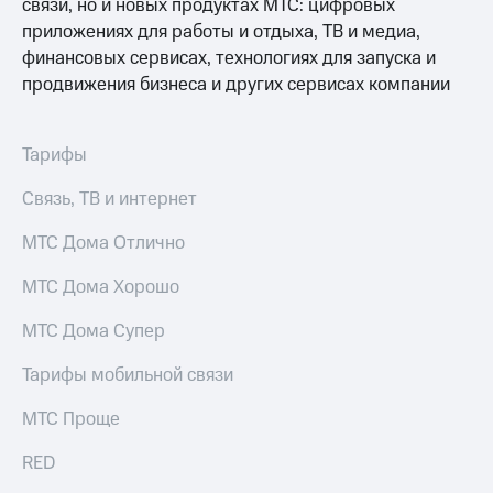
информации
связи, но и новых продуктах МТС: цифровых
Информация
приложениях для работы и отдыха, ТВ и медиа,
акционерам
финансовых сервисах, технологиях для запуска и
Документы
продвижения бизнеса и других сервисах компании
ПАО
"МТС"
Собрания
акционеров
Тарифы
Личный
кабинет
Связь, ТВ и интернет
акционера
Акционерный
МТС Дома Отлично
капитал
Контроль
МТС Дома Хорошо
и
аудит
МТС Дома Супер
Рынок
акций
Тарифы мобильной связи
Описание
МТС Проще
Программа
приобретения
RED
Порядок
выкупа