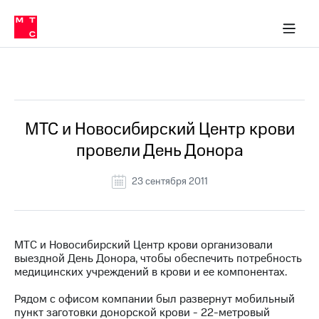
О
сторам и акционерам
Комплаенс и деловая этика
Устойчивое развитие
Медиа-центр
О МТС
О МТС
На главную
компании
О
компании
Стратегия
Стратегия
Все Новости
Карьера
в МТС
Карьера
в МТС
Пресс-
МТС и Новосибирский Центр крови
релизы
История
провели День Донора
компании
МТС
о технологиях
Руководство
23 сентября 2011
региона
Правовая
информация
МТС и Новосибирский Центр крови организовали
выездной День Донора, чтобы обеспечить потребность
Контакты
медицинских учреждений в крови и ее компонентах.
Медиа-центр
Рядом с офисом компании был развернут мобильный
Пресс-
пункт заготовки донорской крови - 22-метровый
релизы