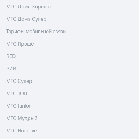
акций
МТС Дома Хорошо
Дивиденды
Рынок
МТС Дома Супер
облигаций
Тарифы мобильной связи
Описание
Еврооблигации-2023
МТС Проще
Уведомление
о
RED
погашении
именных
облигаций
РИИЛ
Другое
МТС Супер
Регистратор
Реквизиты
МТС ТОП
Контакты
йчивое развитие
МТС Junior
и деловая этика
На главную
МТС Мудрый
МТС Налегке