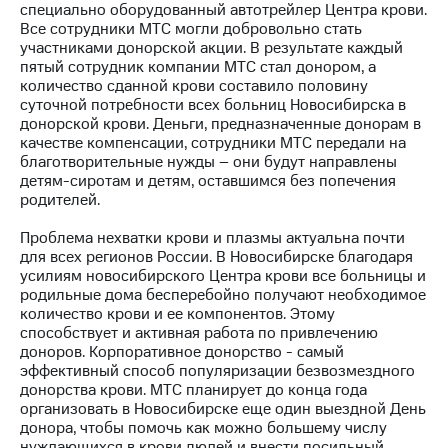
специально оборудованный автотрейлер Центра крови.
Все сотрудники МТС могли добровольно стать
МТС
участниками донорской акции. В результате каждый
о технологиях
пятый сотрудник компании МТС стал донором, а
количество сданной крови составило половину
Достижения
суточной потребности всех больниц Новосибирска в
донорской крови. Деньги, предназначенные донорам в
Интервью
качестве компенсации, сотрудники МТС передали на
благотворительные нужды – они будут направлены
Финансовая
детям-сиротам и детям, оставшимся без попечения
отчетность
родителей.
Контакты
Проблема нехватки крови и плазмы актуальна почти
для всех регионов России. В Новосибирске благодаря
Пригласить
усилиям новосибирского Центра крови все больницы и
спикера
родильные дома бесперебойно получают необходимое
количество крови и ее компонентов. Этому
м и акционерам
способствует и активная работа по привлечению
Корпоративное
доноров. Корпоративное донорство - самый
управление
эффективный способ популяризации безвозмездного
донорства крови. МТС планирует до конца года
Корпоративный
организовать в Новосибирске еще один выездной День
секретарь
донора, чтобы помочь как можно большему числу
Раскрытие
нуждающихся в крови людей и внести посильный