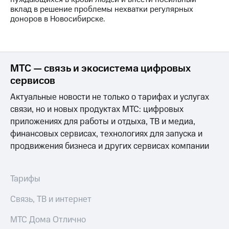
информации
вклад в решение проблемы нехватки регулярных
Информация
доноров в Новосибирске.
акционерам
Документы
ПАО
"МТС"
Собрания
МТС — связь и экосистема цифровых
акционеров
сервисов
Личный
кабинет
Актуальные новости не только о тарифах и услугах
акционера
Акционерный
связи, но и новых продуктах МТС: цифровых
капитал
приложениях для работы и отдыха, ТВ и медиа,
Контроль
финансовых сервисах, технологиях для запуска и
и
продвижения бизнеса и других сервисах компании
аудит
Рынок
акций
Тарифы
Описание
Программа
Связь, ТВ и интернет
приобретения
Порядок
МТС Дома Отлично
выкупа