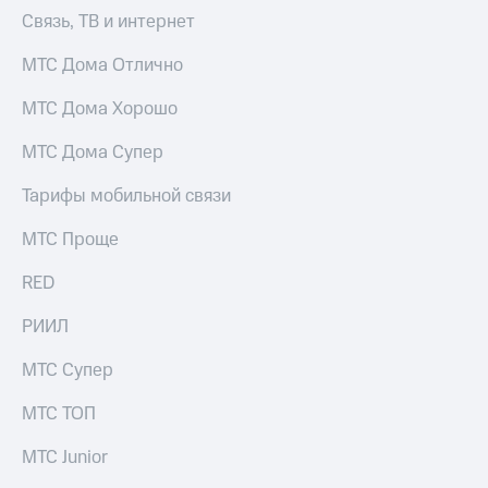
акций
Связь, ТВ и интернет
Дивиденды
Рынок
МТС Дома Отлично
облигаций
МТС Дома Хорошо
Описание
Еврооблигации-2023
МТС Дома Супер
Уведомление
о
Тарифы мобильной связи
погашении
именных
МТС Проще
облигаций
Другое
RED
Регистратор
Реквизиты
РИИЛ
Контакты
йчивое развитие
МТС Супер
и деловая этика
На главную
МТС ТОП
МТС Junior