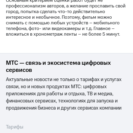
Основным критерием оценки работ будет не
информации
профессионализм авторов, а желание прославить свой
Информация
город, попытка сделать что-то действительно
акционерам
интересное и необычное. Поэтому, фильм можно
Документы
снимать с помощью любых устройств – мобильного
ПАО
телефона, фото- или видеокамеры и т.д. Главное –
"МТС"
вложиться в хронометраж ленты – не более 5 минут.
Собрания
акционеров
Личный
кабинет
акционера
МТС — связь и экосистема цифровых
Акционерный
капитал
сервисов
Контроль
Актуальные новости не только о тарифах и услугах
и
аудит
связи, но и новых продуктах МТС: цифровых
Рынок
приложениях для работы и отдыха, ТВ и медиа,
акций
финансовых сервисах, технологиях для запуска и
продвижения бизнеса и других сервисах компании
Описание
Программа
приобретения
Порядок
Тарифы
выкупа