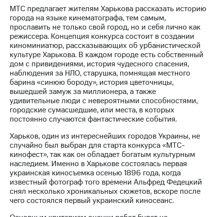
МТС предлагает жителям Харькова рассказать историю
МТС
города на языке кинематографа, тем самым,
о технологиях
прославить не только свой город, но и себя лично как
режиссера. Концепция конкурса состоит в создании
Достижения
киноминиатюр, рассказывающих об урбанистической
культуре Харькова. В каждом городе есть собственный
Интервью
дом с привидениями, история чудесного спасения,
наблюдения за НЛО, старушка, помнящая местного
Финансовая
барина «синюю бороду», история цветочницы,
отчетность
вышедшей замуж за миллионера, а также
удивительные люди с невероятными способностями,
Контакты
городские сумасшедшие, или места, в которых
постоянно случаются фантастические события.
Пригласить
спикера
Харьков, один из интереснейших городов Украины, не
случайно был выбран для старта конкурса «МТС-
кинофест», так как он обладает богатым культурным
м и акционерам
Корпоративное
наследием. Именно в Харькове состоялась первая
управление
украинская киносъемка осенью 1896 года, когда
известный фотограф того времени Альфред Федецкий
Корпоративный
снял несколько хроникальных сюжетов, вскоре после
секретарь
чего состоялся первый украинский киносеанс.
Раскрытие