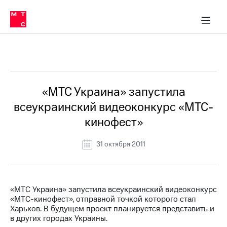
О
сторам и акционерам
Комплаенс и деловая этика
Устойчивое развитие
Медиа-центр
О МТС
О МТС
На главную
компании
О
компании
Стратегия
Стратегия
Все Новости
Карьера
в МТС
Карьера
в МТС
Пресс-
«МТС Украина» запустила
релизы
История
всеукраинский видеоконкурс «МТС-
компании
МТС
кинофест»
о технологиях
Руководство
региона
31 октября 2011
Правовая
информация
Контакты
«МТС Украина» запустила всеукраинский видеоконкурс
«МТС-кинофест», отправной точкой которого стал
Медиа-центр
Харьков. В будущем проект планируется представить и
Пресс-
в других городах Украины.
релизы