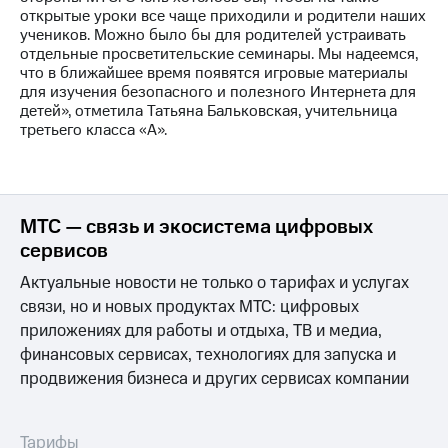
акций
открытые уроки все чаще приходили и родители наших
Дивиденды
учеников. Можно было бы для родителей устраивать
Рынок
отдельные просветительские семинары. Мы надеемся,
облигаций
что в ближайшее время появятся игровые материалы
для изучения безопасного и полезного Интернета для
Описание
детей», отметила Татьяна Бальковская, учительница
Еврооблигации-2023
третьего класса «А».
Уведомление
о
погашении
именных
облигаций
МТС — связь и экосистема цифровых
Другое
сервисов
Регистратор
Актуальные новости не только о тарифах и услугах
Реквизиты
связи, но и новых продуктах МТС: цифровых
Контакты
приложениях для работы и отдыха, ТВ и медиа,
йчивое развитие
финансовых сервисах, технологиях для запуска и
и деловая этика
На главную
продвижения бизнеса и других сервисах компании
Тарифы