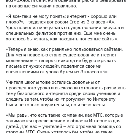
возможности сети, но и оценивать риски и реагировать
информации
на опасные ситуации правильно.
Информация
акционерам
«Я все-таки не могу понять: интернет - хорошо или
Документы
плохо?», - задался вопросом Егор из 3 класса «А». -
ПАО
Урок позволил мне узнать о существовании вирусов и
"МТС"
специальных фильтров против них. Еще мне очень
Собрания
хотелось бы узнать, как находить полезные сайты».
акционеров
Личный
«Теперь я знаю, как правильно пользоваться сайтами.
кабинет
Для меня новостью стало существование интернет-
акционера
мошенников – теперь я никогда не буду открывать
Акционерный
письма от чужих людей», поделился своими
капитал
впечатлениями от урока Артем из 3 класса «Б».
Контроль
и
Учителя школы тоже остались довольны от
аудит
проведенного урока и высказали готовность развивать
Рынок
тему безопасного интернета среди своих учеников и
акций
следить за тем, чтобы их «прогулки» по Интернету
были не только поучительны, но и безопасны.
Описание
Программа
«Мы рады, что есть такие компании, как МТС, которые
приобретения
занимаются просвещением в области Интернета для
Порядок
детей. Для нас – учителей – это огромная помощь со
выкупа
стороны МТС. Очень хотелось бы, чтобы на такие