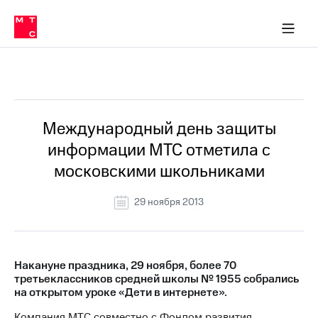
О
сторам и акционерам
Комплаенс и деловая этика
Устойчивое развитие
Медиа-центр
О МТС
О МТС
На главную
компании
О
компании
Стратегия
Стратегия
Все Новости
Карьера
в МТС
Карьера
в МТС
Пресс-
Международный день защиты
релизы
История
информации МТС отметила с
компании
МТС
московскими школьниками
о технологиях
Руководство
региона
29 ноября 2013
Правовая
информация
Контакты
Накануне праздника, 29 ноября, более 70
третьеклассников средней школы № 1955 собрались
Медиа-центр
на открытом уроке «Дети в интернете».
Пресс-
релизы
Компания МТС совместно с Фондом развития