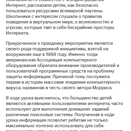
Интернет, рассказали детям, как безопасно
МТС
пользоваться ресурсами всемирной паутины.
о технологиях
Школьники с интересом слушали о правилах
поведения в виртуальном мире, о возможностях и
Достижения
угрозах, которые таят в себе бескрайние просторы
Интернета.
Интервью
Приуроченное к празднику мероприятие является
Финансовая
своего рода поддержкой инициативы, взятой на
отчетность
вооружение еще в 1988 году. Именно тогда
американская Ассоциация компьютерного
Контакты
оборудования обратила внимание производителей и
пользователей программных средств на проблему
Пригласить
защиты информации. Причиной тому послужила
спикера
первая в истории массовая эпидемия компьютерного
вируса, названная в честь своего автора Морриса.
м и акционерам
В ходе урока выяснилось, что большинство детей
Корпоративное
являются активными пользователями интернета, часто
управление
используют для выполнения домашних заданий
различные поисковые системы. Полученная в ходе
Корпоративный
урока информация позволит ребятам не только
секретарь
максимально полезно использовать для себя
Раскрытие