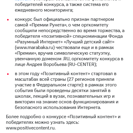
победителей конкурса, а также система его
ежедневного мониторинга;
конкурс был официально признан партнером
самой «Премии Рунета», о чем оргкомитету
сообщили непосредственно во время торжества, а
победителя «позитивной» спецноминации Фонда
«Разумный Интернет» «Лучший детский сайт»
(www.marabaka.ru) чествовали еще и в рамках
«Премии», вручив символическую статуэтку,
увенчанную доменом .RU, оргкомитету конкурса в
лице Андрея Воробьева (RU-CENTER);
в этом году «Позитивный контент» стартовал в
масштабах всей страны (27 регионов приняли
участие в Федеральном старте): в рамках этого
события были проведены десятки занятий в
школах, лекций в вузах, познавательных игр и
викторин на знание основ функционирования и
безопасного использования Интернета.
Более подробно о конкурсе «Позитивный контент» и
победителях можно узнать здесь:
www.positivecontent.ru.