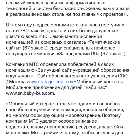
информации
весомый вклад в развитие информационных
Информация
технологий и систем безопасности. Желаю вам успехов
акционерам
в реализации новых столь же позитивны<х проектов!».
Документы
ПАО
В этом году в адрес оргкомитета конкурса поступили
"МТС"
почти 780 заявок, однако из них были допущены к
Собрания
участию всего 280. Самой многочисленной
акционеров
номинацией из основных оказалась «Тематические
Личный
сайты» (67 заявок), среди специальных наиболее
кабинет
популярна номинация «За пределами RU» (67 заявок).
акционера
Компания МТС определила победителей в своих
Акционерный
номинациях: «За лучший сайт учреждений образования
капитал
и культуры» - Сайт образовательного учреждения СПО
Контроль
/ Москва
www.college-edu.ru
и «Мобильный контент» -
и
Мобильное приложение для детей "Бэби Бас"
аудит
www.en.baby-bus.com.
Рынок
акций
«Мобильный интернет стал уже одним из основных
способов получения информации, каналом общения,
Описание
во многом формирующим мировоззрение. Поэтому
Программа
компания МТС уделяет особое внимание
приобретения
содержательному наполнению ресурсов для детей и
Порядок
молодежи. Мы стремимся к тому, чтобы ресурсы для
выкупа