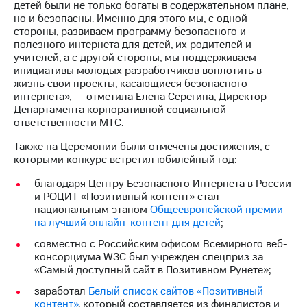
детей были не только богаты в содержательном плане,
акций
но и безопасны. Именно для этого мы, с одной
Дивиденды
стороны, развиваем программу безопасного и
Рынок
полезного интернета для детей, их родителей и
облигаций
учителей, а с другой стороны, мы поддерживаем
инициативы молодых разработчиков воплотить в
Описание
жизнь свои проекты, касающиеся безопасного
Еврооблигации-2023
интернета», — отметила Елена Серегина, Директор
Уведомление
Департамента корпоративной социальной
о
ответственности МТС.
погашении
именных
Также на Церемонии были отмечены достижения, с
облигаций
которыми конкурс встретил юбилейный год:
Другое
благодаря Центру Безопасного Интернета в России
Регистратор
и РОЦИТ «Позитивный контент» стал
Реквизиты
национальным этапом
Общеевропейской премии
Контакты
на лучший онлайн-контент для детей
;
йчивое развитие
совместно с Российским офисом Всемирного веб-
и деловая этика
консорциума W3C был учрежден спецприз за
На главную
«Самый доступный сайт в Позитивном Рунете»;
заработал
Белый список сайтов «Позитивный
контент»
, который составляется из финалистов и