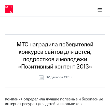
О
сторам и акционерам
Комплаенс и деловая этика
Устойчивое развитие
Медиа-центр
О МТС
О МТС
На главную
компании
О
компании
Стратегия
Стратегия
Все Новости
Карьера
в МТС
Карьера
в МТС
Пресс-
МТС наградила победителей
релизы
История
конкурса сайтов для детей,
компании
МТС
подростков и молодежи
о технологиях
Руководство
«Позитивный контент 2013»
региона
Правовая
02 декабря 2013
информация
Контакты
Компания определила лучшие полезные и безопасные
Медиа-центр
интернет ресурсы для детей и школьников.
Пресс-
релизы