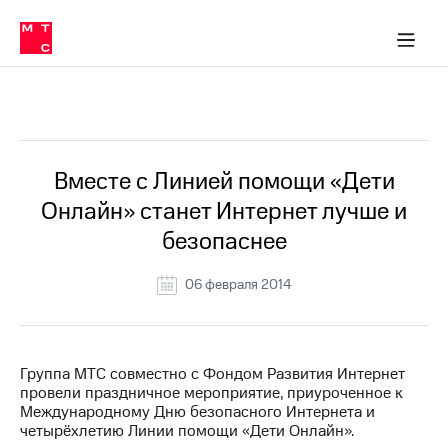
О
сторам и акционерам
Комплаенс и деловая этика
Устойчивое развитие
Медиа-центр
О МТС
О МТС
На главную
компании
О
компании
Стратегия
Стратегия
Все Новости
Карьера
в МТС
Карьера
в МТС
Пресс-
Вместе с Линией помощи «Дети
релизы
История
Онлайн» станет Интернет лучше и
компании
МТС
безопаснее
о технологиях
Руководство
региона
06 февраля 2014
Правовая
информация
Контакты
Группа МТС совместно с Фондом Развития Интернет
провели праздничное мероприятие, приуроченное к
Медиа-центр
Международному Дню безопасного Интернета и
Пресс-
четырёхлетию Линии помощи «Дети Онлайн».
релизы