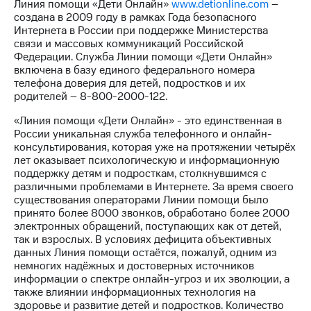
Линия помощи «Дети Онлайн»
www.detionline.com
–
акций
создана в 2009 году в рамках Года безопасного
Дивиденды
Интернета в России при поддержке Министерства
Рынок
связи и массовых коммуникаций Российской
облигаций
Федерации. Служба Линии помощи «Дети Онлайн»
включена в базу единого федерального номера
Описание
телефона доверия для детей, подростков и их
Еврооблигации-2023
родителей – 8-800-2000-122.
Уведомление
о
«Линия помощи «Дети Онлайн» - это единственная в
погашении
России уникальная служба телефонного и онлайн-
именных
консультирования, которая уже на протяжении четырёх
облигаций
лет оказывает психологическую и информационную
Другое
поддержку детям и подросткам, столкнувшимся с
различными проблемами в Интернете. За время своего
Регистратор
существования операторами Линии помощи было
Реквизиты
принято более 8000 звонков, обработано более 2000
Контакты
электронных обращений, поступающих как от детей,
йчивое развитие
так и взрослых. В условиях дефицита объективных
и деловая этика
данных Линия помощи остаётся, пожалуй, одним из
На главную
немногих надёжных и достоверных источников
информации о спектре онлайн-угроз и их эволюции, а
также влиянии информационных технология на
здоровье и развитие детей и подростков. Количество