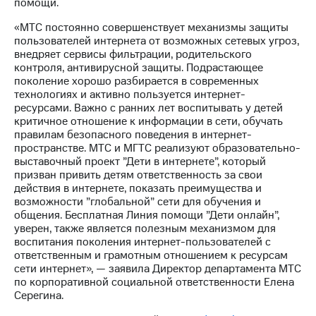
информации
помощи.
Информация
«МТС постоянно совершенствует механизмы защиты
акционерам
пользователей интернета от возможных сетевых угроз,
Документы
внедряет сервисы фильтрации, родительского
ПАО
контроля, антивирусной защиты. Подрастающее
"МТС"
поколение хорошо разбирается в современных
Собрания
технологиях и активно пользуется интернет-
акционеров
ресурсами. Важно с ранних лет воспитывать у детей
Личный
критичное отношение к информации в сети, обучать
кабинет
правилам безопасного поведения в интернет-
акционера
пространстве. МТС и МГТС реализуют образовательно-
Акционерный
выставочный проект ”Дети в интернете”, который
капитал
призван привить детям ответственность за свои
Контроль
действия в интернете, показать преимущества и
и
возможности ”глобальной” сети для обучения и
аудит
общения. Бесплатная Линия помощи ”Дети онлайн”,
Рынок
уверен, также является полезным механизмом для
акций
воспитания поколения интернет-пользователей с
ответственным и грамотным отношением к ресурсам
Описание
сети интернет», — заявила Директор департамента МТС
Программа
по корпоративной социальной ответственности Елена
приобретения
Серегина.
Порядок
выкупа