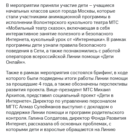
В мероприятии приняли участие дети – учащиеся
МТС
начальных классов школ города Москвы, которые
о технологиях
стали участниками анимационной программы в
исполнении Волонтерского кукольного театра МТС
Достижения
«Мобильный театр сказок», включающая в себя
интерактивное занятие полезного и безопасного
Интервью
Интернета, кукольный урок от «Интернешки». В рамках
программы дети узнали правила безопасного
Финансовая
поведения в Сети, а также познакомились с работой
отчетность
операторов всероссийской Линии помощи «Дети
Онлайн».
Контакты
Также в рамках мероприятия состоялся брифинг, в ходе
Пригласить
которого были подведены итоги работы Линии помощи
спикера
за прошедшие 4 года, а также обозначены перспективы
развития проекта. Вице-президент МТС Михаил
Архипов, представил социальный проект «Дети в
м и акционерам
Корпоративное
Интернете». Директор по управлению персоналом
управление
МГТС Алмаз Сулейманов выступил с докладом о
поддержке Линии помощи и программ родительского
Корпоративный
контроля. Галина Солдатова, директор Фонда Развития
секретарь
Интернет, рассказала об основных проблемах, с
Раскрытие
которыми дети и взрослые обращаются на Линию