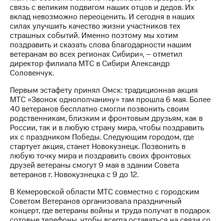
связь с великим подвигом наших отцов и дедов. Их
МТС
вклад невозможно переоценить. И сегодня в наших
о технологиях
силах улучшить качество жизни участников тех
страшных событий. Именно поэтому мы хотим
Достижения
поздравить и сказать слова благодарности нашим
ветеранам во всех регионах Сибири», – отметил
Интервью
директор филиала МТС в Сибири Александр
Соловенчук.
Финансовая
Первым эстафету принял Омск: традиционная акция
отчетность
МТС «Звонок однополчанину» там прошла 6 мая. Более
40 ветеранов бесплатно смогли позвонить своим
Контакты
родственникам, близким и фронтовым друзьям, как в
России, так и в любую страну мира, чтобы поздравить
Пригласить
их с праздником Победы. Следующим городом, где
спикера
стартует акция, станет Новокузнецк. Позвонить в
любую точку мира и поздравить своих фронтовых
м и акционерам
друзей ветераны смогут 9 мая в здании Совета
Корпоративное
ветеранов г. Новокузнецка с 9 до 12.
управление
В Кемеровской области МТС совместно с городским
Корпоративный
Советом Ветеранов организовала праздничный
секретарь
концерт, где ветераны войны и труда получат в подарок
Раскрытие
сотовые телефоны, чтобы всегда оставаться на связи со