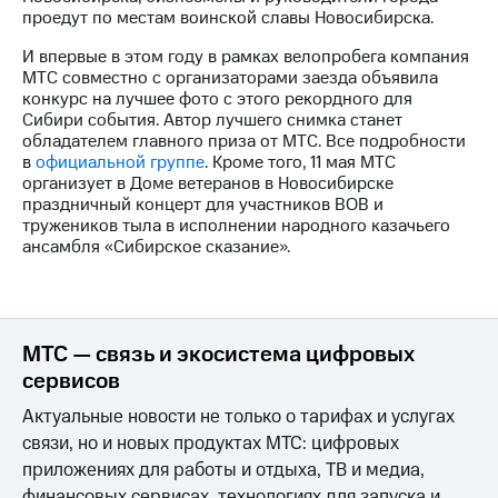
акций
проедут по местам воинской славы Новосибирска.
Дивиденды
Рынок
И впервые в этом году в рамках велопробега компания
облигаций
МТС совместно с организаторами заезда объявила
конкурс на лучшее фото с этого рекордного для
Описание
Сибири события. Автор лучшего снимка станет
Еврооблигации-2023
обладателем главного приза от МТС. Все подробности
Уведомление
в
официальной группе
. Кроме того, 11 мая МТС
о
организует в Доме ветеранов в Новосибирске
погашении
праздничный концерт для участников ВОВ и
именных
тружеников тыла в исполнении народного казачьего
облигаций
ансамбля «Сибирское сказание».
Другое
Регистратор
Реквизиты
Контакты
МТС — связь и экосистема цифровых
йчивое развитие
сервисов
и деловая этика
Актуальные новости не только о тарифах и услугах
На главную
связи, но и новых продуктах МТС: цифровых
приложениях для работы и отдыха, ТВ и медиа,
финансовых сервисах, технологиях для запуска и