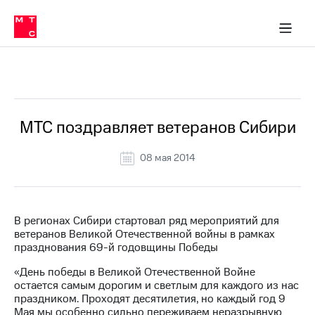
О
сторам и акционерам
Комплаенс и деловая этика
Устойчивое развитие
Медиа-центр
О МТС
О МТС
На главную
компании
О
компании
Стратегия
Стратегия
Все Новости
Карьера
в МТС
Карьера
в МТС
Пресс-
МТС поздравляет ветеранов Сибири
релизы
История
компании
08 мая 2014
МТС
о технологиях
Руководство
региона
Правовая
В регионах Сибири стартовал ряд мероприятий для
информация
ветеранов Великой Отечественной войны в рамках
празднования 69-й годовщины Победы
Контакты
«День победы в Великой Отечественной Войне
Медиа-центр
остается самым дорогим и светлым для каждого из нас
Пресс-
праздником. Проходят десятилетия, но каждый год 9
релизы
Мая мы особенно сильно переживаем неразрывную