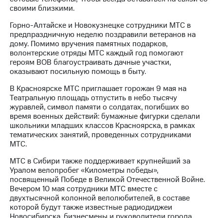
информации
своими близкими.
Информация
акционерам
Горно-Алтайске и Новокузнецке сотрудники МТС в
Документы
предпраздничную неделю поздравили ветеранов на
ПАО
дому. Помимо вручения памятных подарков,
"МТС"
волонтерские отряды МТС каждый год помогают
Собрания
героям ВОВ благоустраивать дачные участки,
акционеров
оказывают посильную помощь в быту.
Личный
кабинет
В Красноярске МТС приглашает горожан 9 мая на
акционера
Театральную площадь отпустить в небо тысячу
Акционерный
журавлей, символ памяти о солдатах, погибших во
капитал
время военных действий: бумажные фигурки сделали
Контроль
школьники младших классов Красноярска, в рамках
и
тематических занятий, проведенных сотрудниками
аудит
МТС.
Рынок
акций
МТС в Сибири также поддерживает крупнейший за
Уралом велопробег «Километры победы»,
Описание
посвященный Победе в Великой Отечественной Войне.
Программа
Вечером 10 мая сотрудники МТС вместе с
приобретения
двухтысячной колонной велолюбителей, в составе
Порядок
которой будут также известные радиодиджеи
выкупа
Новосибирска, бизнесмены и руководители города