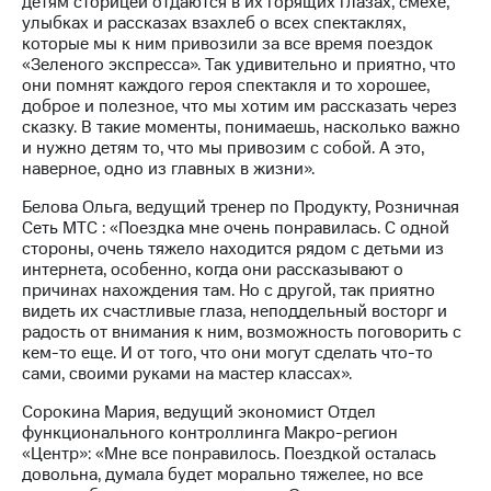
детям сторицей отдаются в их горящих глазах, смехе,
улыбках и рассказах взахлеб о всех спектаклях,
которые мы к ним привозили за все время поездок
«Зеленого экспресса». Так удивительно и приятно, что
они помнят каждого героя спектакля и то хорошее,
доброе и полезное, что мы хотим им рассказать через
сказку. В такие моменты, понимаешь, насколько важно
и нужно детям то, что мы привозим с собой. А это,
наверное, одно из главных в жизни».
Белова Ольга, ведущий тренер по Продукту, Розничная
Сеть МТС : «Поездка мне очень понравилась. С одной
стороны, очень тяжело находится рядом с детьми из
интернета, особенно, когда они рассказывают о
причинах нахождения там. Но с другой, так приятно
видеть их счастливые глаза, неподдельный восторг и
радость от внимания к ним, возможность поговорить с
кем-то еще. И от того, что они могут сделать что-то
сами, своими руками на мастер классах».
Сорокина Мария, ведущий экономист Отдел
функционального контроллинга Макро-регион
«Центр»: «Мне все понравилось. Поездкой осталась
довольна, думала будет морально тяжелее, но все