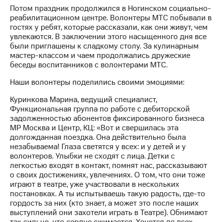
информации
Потом праздник продолжился в Ногинском социально-
Информация
реабилитационном центре. Волонтеры МТС побывали в
акционерам
гостях у ребят, которые рассказали, как они живут, чем
Документы
увлекаются. В заключении этого насыщенного дня все
ПАО
были приглашены к сладкому столу. За кулинарным
"МТС"
мастер-классом и чаем продолжались дружеские
Собрания
беседы воспитанников с волонтерами МТС.
акционеров
Личный
Наши волонтеры поделились своими эмоциями:
кабинет
акционера
Куринкова Марина, ведущий специалист,
Акционерный
Функциональная группа по работе с дебиторской
капитал
задолженностью абонентов фиксированного бизнеса
Контроль
МР Москва и Центр, КЦ: «Вот и свершилась эта
и
долгожданная поездка. Она действительно была
аудит
незабываема! Глаза светятся у всех: и у детей и у
Рынок
волонтеров. Улыбки не сходят с лица. Детки с
акций
легкостью входят в контакт, помнят нас, рассказывают
о своих достижениях, увлечениях. О том, что они тоже
Описание
играют в театре, уже участвовали в нескольких
Программа
постановках. А ты испытываешь такую радость, где-то
приобретения
гордость за них (кто знает, а может это после наших
Порядок
выступлений они захотели играть в Театре). Обнимают
выкупа