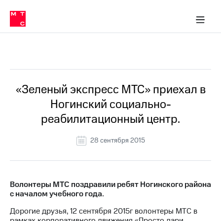
О
сторам и акционерам
Комплаенс и деловая этика
Устойчивое развитие
Медиа-центр
О МТС
О МТС
На главную
компании
О
компании
Стратегия
Стратегия
Все Новости
Карьера
в МТС
Карьера
в МТС
Пресс-
«Зеленый экспресс МТС» приехал в
релизы
История
Ногинский социально-
компании
МТС
реабилитационный центр.
о технологиях
Руководство
региона
28 сентября 2015
Правовая
информация
Контакты
Волонтеры МТС поздравили ребят Ногинского района
с началом учебного года.
Медиа-центр
Пресс-
Дорогие друзья, 12 сентября 2015г волонтеры МТС в
релизы
рамках корпоративного движения «Просто дари