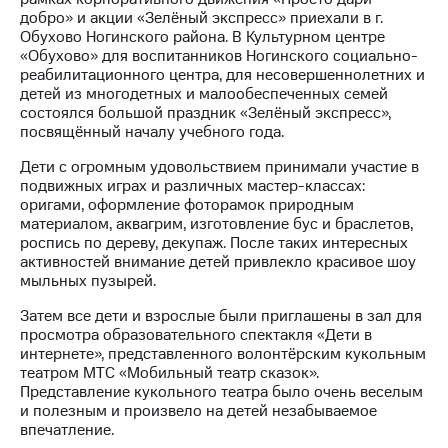
добро» и акции «Зелёный экспресс» приехали в г.
МТС
Обухово Ногинского района. В Культурном центре
о технологиях
«Обухово» для воспитанников Ногинского социально-
реабилитационного центра, для несовершеннолетних и
Достижения
детей из многодетных и малообеспеченных семей
состоялся большой праздник «Зелёный экспресс»,
Интервью
посвящённый началу учебного года.
Финансовая
Дети с огромным удовольствием принимали участие в
отчетность
подвижных играх и различных мастер-классах:
оригами, оформление фоторамок природным
Контакты
материалом, аквагрим, изготовление бус и браслетов,
роспись по дереву, декупаж. После таких интересных
Пригласить
активностей внимание детей привлекло красивое шоу
спикера
мыльных пузырей.
Затем все дети и взрослые были приглашены в зал для
м и акционерам
просмотра образовательного спектакля «Дети в
Корпоративное
интернете», представленного волонтёрским кукольным
управление
театром МТС «Мобильный театр сказок».
Представление кукольного театра было очень веселым
Корпоративный
и полезным и произвело на детей незабываемое
секретарь
впечатление.
Раскрытие