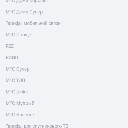
МТС Дома Хорошо
МТС Дома Супер
Тарифы мобильной связи
МТС Проще
RED
РИИЛ
МТС Супер
МТС ТОП
МТС Junior
МТС Мудрый
МТС Налегке
Тарифы для спутникового ТВ