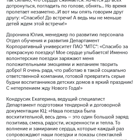
так сильно, что сердце сжимается. Хочется до всех
акций
дотронуться, погладить по голове, обнять... Но время
Дивиденды
пролетает незаметно...И вот мы опять говорим друг
Рынок
другу: «Спасибо! До встречи! А ведь мы не меньше
облигаций
детей ждем этой встречи!»
Описание
Доронина Юлия, менеджер по развитию персонала
Еврооблигации-2023
Отдел обучения и развития Департамент
Уведомление
Корпоративный университет ПАО "МТС": «Спасибо за
о
прекрасную поездку! Мое сердце улыбается! Именно
погашении
волонтерские поездки заряжают меня
именных
положительными эмоциями и желанием творить
облигаций
добро! Я очень рада, что работаю в такой социально
Другое
ответственной компании, готовой превратить серые
будни воспитанников детских домов в яркий праздник!
Регистратор
С нетерпением жду Нового Года!»
Реквизиты
Контакты
Кондрусик Екатерина, ведущий специалист
Департамент подготовки тендерной и договорной
йчивое развитие
документации КЦ: «Наша поездка была
и деловая этика
восхитительной, весь день – это один большой заряд
На главную
позитива, смеха, радости, искренности и тепла. То
волнение и замирание сердца, которые каждый раз
сопровождают наши поездки и показы спектаклей