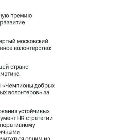
ьную премию
 развитие
вертый московский
ное волонтерство:
шей стране
ематике.
й «Чемпионы добрых
ых волонтеров» за
ования устойчивых
умент HR стратегии
рпоративному
личными
читаться одним из