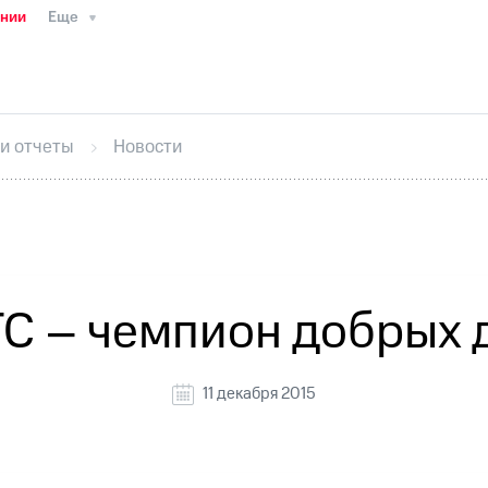
ании
Еще
ТС
Пресс-релизы
МТС о технологиях
ТС
История компании
Руководство региона
Правова
стижения
Интервью
Финансовая отчетность
Конта
 и отчеты
Новости
тивный секретарь
Раскрытие информации
Информа
ный кабинет акционера
Акционерный капитал
Конт
Порядок выкупа акций
Дивиденды
Рынок облигаци
 погашении именных облигаций
Другое
Регистрато
С – чемпион добрых 
11 декабря 2015