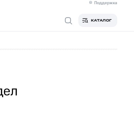
Поддержка
О МТС
я информация
Контакты
КАТАЛОГ
Медиа-центр
кты
Пригласить спикера
Инвесторам и акционерам
ция акционерам
Документы
роль и аудит
Рынок акций
й
Описание
р
Реквизиты
Контакты
Устойчивое развитие
Комплаенс и деловая этика
На главную
дел