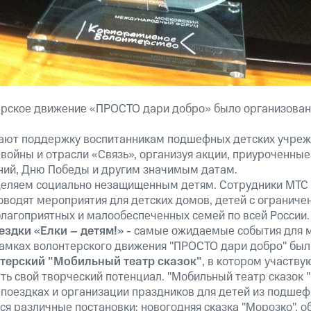
рское движение «ПРОСТО дари добро» было организован
ают поддержку воспитанникам подшефных детских учреж
войны и отрасли «Связь», организуя акции, приуроченные
ний, Дню Победы и другим значимым датам.
еляем социально незащищенным детям. Сотрудники МТС 
оводят мероприятия для детских домов, детей с огранич
благоприятных и малообеспеченных семей по всей России
ездки «Елки – детям!»
- самые ожидаемые события для м
 рамках волонтерского движения "ПРОСТО дари добро" был
терский "Мобильный театр сказок"
, в котором участву
 свой творческий потенциал. "Мобильный театр сказок "
 поездках и организации праздников для детей из подшеф
я различные постановки: новогодняя сказка "Морозко", о