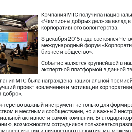
Компания МТС получила национал
«Чемпионы добрых дел» за вклад в
корпоративного волонтерства.
8 декабря 2015 года состоялся Чет
международный форум «Корпоратив
бизнес и общество».
Событие является крупнейшей в на
экспертной платформой в данной т
мпания МТС была награждена национальной премие
учший проект вовлечения и мотивации корпоративн
 добро».
нтерство важный инструмент не только для формир
ством и местными сообществами, но и важный инстр
иальной активности самой компании. Благодаря ко
нию, возможностям сотрудников пользоваться раз
амореализации и личностного развития, мы можем с