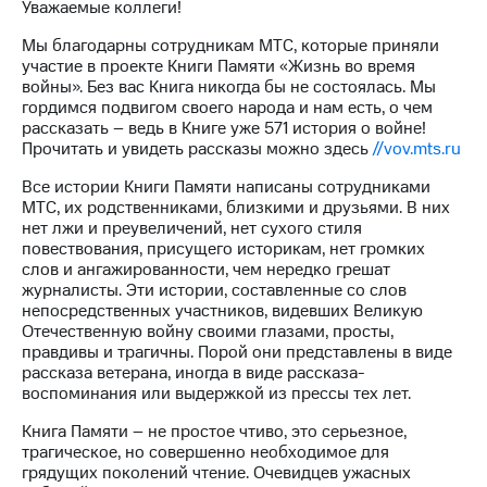
Уважаемые коллеги!
МТС
Мы благодарны сотрудникам МТС, которые приняли
о технологиях
участие в проекте Книги Памяти «Жизнь во время
войны». Без вас Книга никогда бы не состоялась. Мы
Достижения
гордимся подвигом своего народа и нам есть, о чем
рассказать – ведь в Книге уже 571 история о войне!
Интервью
Прочитать и увидеть рассказы можно здесь
//vov.mts.ru
Финансовая
Все истории Книги Памяти написаны сотрудниками
отчетность
МТС, их родственниками, близкими и друзьями. В них
нет лжи и преувеличений, нет сухого стиля
Контакты
повествования, присущего историкам, нет громких
слов и ангажированности, чем нередко грешат
Пригласить
журналисты. Эти истории, составленные со слов
спикера
непосредственных участников, видевших Великую
Отечественную войну своими глазами, просты,
м и акционерам
правдивы и трагичны. Порой они представлены в виде
Корпоративное
рассказа ветерана, иногда в виде рассказа-
управление
воспоминания или выдержкой из прессы тех лет.
Корпоративный
Книга Памяти – не простое чтиво, это серьезное,
секретарь
трагическое, но совершенно необходимое для
Раскрытие
грядущих поколений чтение. Очевидцев ужасных