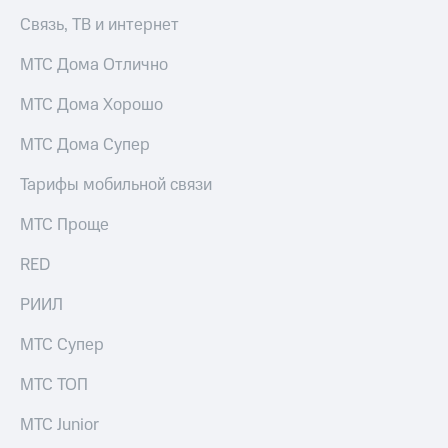
акций
Связь, ТВ и интернет
Дивиденды
Рынок
МТС Дома Отлично
облигаций
МТС Дома Хорошо
Описание
Еврооблигации-2023
МТС Дома Супер
Уведомление
о
погашении
Тарифы мобильной связи
именных
облигаций
МТС Проще
Другое
RED
Регистратор
Реквизиты
РИИЛ
Контакты
йчивое развитие
МТС Супер
и деловая этика
На главную
МТС ТОП
МТС Junior