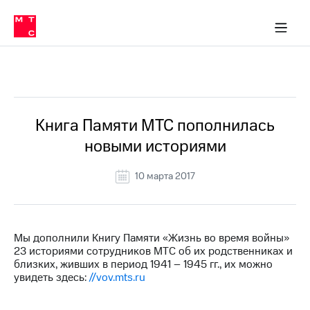
О
сторам и акционерам
Комплаенс и деловая этика
Устойчивое развитие
Медиа-центр
О МТС
О МТС
На главную
компании
О
компании
Стратегия
Стратегия
Все Новости
Карьера
в МТС
Карьера
в МТС
Пресс-
Книга Памяти МТС пополнилась
релизы
История
новыми историями
компании
МТС
о технологиях
Руководство
10 марта 2017
региона
Правовая
информация
Мы дополнили Книгу Памяти «Жизнь во время войны»
23 историями сотрудников МТС об их родственниках и
Контакты
близких, живших в период 1941 – 1945 гг., их можно
увидеть здесь:
//vov.mts.ru
Медиа-центр
Пресс-
релизы