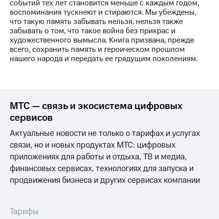
информации
событий тех лет становится меньше с каждым годом,
Информация
воспоминания тускнеют и стираются. Мы убеждены,
акционерам
что такую память забывать нельзя, нельзя также
Документы
забывать о том, что такое война без прикрас и
ПАО
художественного вымысла. Книга призвана, прежде
"МТС"
всего, сохранить память и героическом прошлом
Собрания
нашего народа и передать ее грядущим поколениям.
акционеров
Личный
кабинет
акционера
Акционерный
МТС — связь и экосистема цифровых
капитал
сервисов
Контроль
и
Актуальные новости не только о тарифах и услугах
аудит
связи, но и новых продуктах МТС: цифровых
Рынок
приложениях для работы и отдыха, ТВ и медиа,
акций
финансовых сервисах, технологиях для запуска и
Описание
продвижения бизнеса и других сервисах компании
Программа
приобретения
Порядок
Тарифы
выкупа