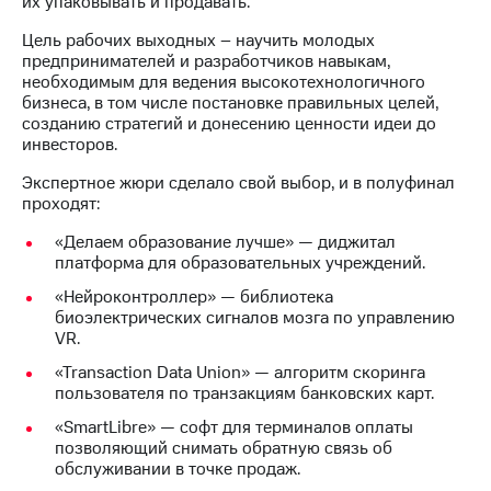
их упаковывать и продавать.
МТС
Цель рабочих выходных – научить молодых
о технологиях
предпринимателей и разработчиков навыкам,
необходимым для ведения высокотехнологичного
Достижения
бизнеса, в том числе постановке правильных целей,
созданию стратегий и донесению ценности идеи до
Интервью
инвесторов.
Финансовая
Экспертное жюри сделало свой выбор, и в полуфинал
отчетность
проходят:
«Делаем образование лучше» — диджитал
Контакты
платформа для образовательных учреждений.
Пригласить
«Нейроконтроллер» — библиотека
спикера
биоэлектрических сигналов мозга по управлению
VR.
м и акционерам
Корпоративное
«Transaction Data Union» — алгоритм скоринга
управление
пользователя по транзакциям банковских карт.
«SmartLibre» — софт для терминалов оплаты
Корпоративный
позволяющий снимать обратную связь об
секретарь
обслуживании в точке продаж.
Раскрытие