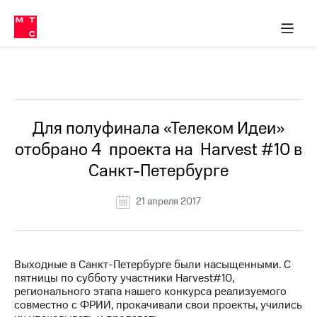
О
сторам и акционерам
Комплаенс и деловая этика
Устойчивое развитие
Медиа-центр
О МТС
О МТС
На главную
компании
О
компании
Стратегия
Стратегия
Все Новости
Карьера
в МТС
Карьера
в МТС
Пресс-
Для полуфинала «Телеком Идеи»
релизы
История
отобрано 4 проекта на Harvest #10 в
компании
МТС
Санкт-Петербурге
о технологиях
Руководство
региона
21 апреля 2017
Правовая
информация
Контакты
Выходные в Санкт-Петербурге были насыщенными. С
пятницы по субботу участники Harvest#10,
Медиа-центр
регионального этапа нашего конкурса реализуемого
Пресс-
совместно с ФРИИ, прокачивали свои проекты, учились
релизы