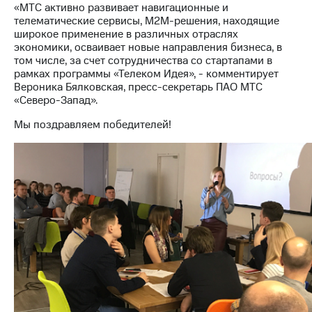
информации
«МТС активно развивает навигационные и
Информация
телематические сервисы, M2M-решения, находящие
акционерам
широкое применение в различных отраслях
Документы
экономики, осваивает новые направления бизнеса, в
ПАО
том числе, за счет сотрудничества со стартапами в
"МТС"
рамках программы «Телеком Идея», - комментирует
Собрания
Вероника Бялковская, пресс-секретарь ПАО МТС
акционеров
«Северо-Запад».
Личный
кабинет
Мы поздравляем победителей!
акционера
Акционерный
капитал
Контроль
и
аудит
Рынок
акций
Описание
Программа
приобретения
Порядок
выкупа