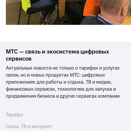
акций
Дивиденды
Рынок
облигаций
Описание
Еврооблигации-2023
Уведомление
о
МТС — связь и экосистема цифровых
погашении
сервисов
именных
облигаций
Актуальные новости не только о тарифах и услугах
Другое
связи, но и новых продуктах МТС: цифровых
Регистратор
приложениях для работы и отдыха, ТВ и медиа,
Реквизиты
финансовых сервисах, технологиях для запуска и
Контакты
продвижения бизнеса и других сервисах компании
йчивое развитие
и деловая этика
На главную
Тарифы
Связь, ТВ и интернет