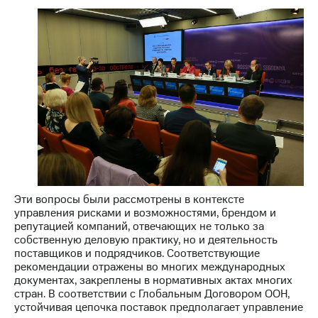
акций
Дивиденды
Рынок
облигаций
Описание
Еврооблигации-2023
Уведомление
о
погашении
именных
облигаций
Другое
Регистратор
Эти вопросы были рассмотрены в контексте
Реквизиты
управления рисками и возможностями, брендом и
Контакты
репутацией компаний, отвечающих не только за
йчивое развитие
собственную деловую практику, но и деятельность
и деловая этика
поставщиков и подрядчиков. Соответствующие
рекомендации отражены во многих международных
На главную
документах, закреплены в нормативных актах многих
стран. В соответствии с Глобальным Договором ООН,
устойчивая цепочка поставок предполагает управление