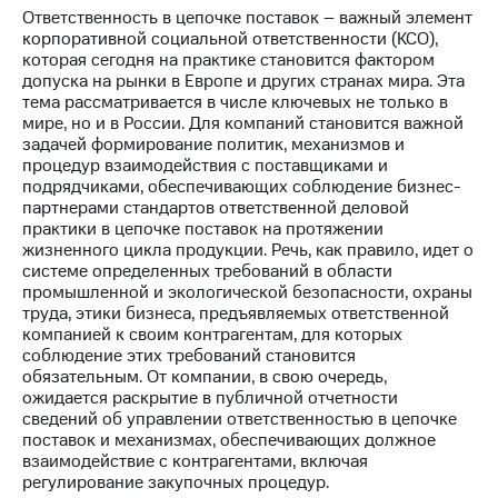
информации
Ответственность в цепочке поставок – важный элемент
Информация
корпоративной социальной ответственности (КСО),
акционерам
которая сегодня на практике становится фактором
Документы
допуска на рынки в Европе и других странах мира. Эта
ПАО
тема рассматривается в числе ключевых не только в
"МТС"
мире, но и в России. Для компаний становится важной
Собрания
задачей формирование политик, механизмов и
акционеров
процедур взаимодействия с поставщиками и
Личный
подрядчиками, обеспечивающих соблюдение бизнес-
кабинет
партнерами стандартов ответственной деловой
акционера
практики в цепочке поставок на протяжении
Акционерный
жизненного цикла продукции. Речь, как правило, идет о
капитал
системе определенных требований в области
Контроль
промышленной и экологической безопасности, охраны
и
труда, этики бизнеса, предъявляемых ответственной
аудит
компанией к своим контрагентам, для которых
Рынок
соблюдение этих требований становится
акций
обязательным. От компании, в свою очередь,
ожидается раскрытие в публичной отчетности
Описание
сведений об управлении ответственностью в цепочке
Программа
поставок и механизмах, обеспечивающих должное
приобретения
взаимодействие с контрагентами, включая
Порядок
регулирование закупочных процедур.
выкупа