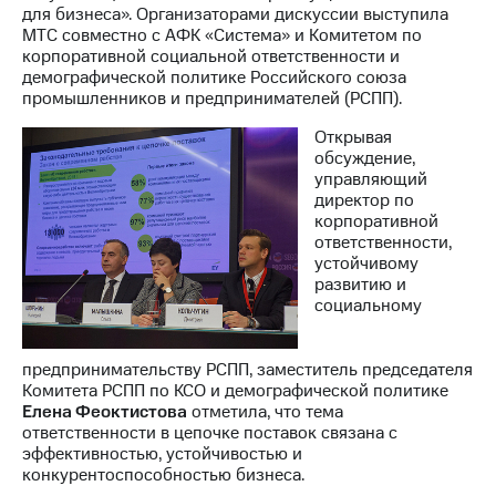
для бизнеса». Организаторами дискуссии выступила
МТС совместно с АФК «Система» и Комитетом по
МТС
корпоративной социальной ответственности и
о технологиях
демографической политике Российского союза
промышленников и предпринимателей (РСПП).
Достижения
Открывая
Интервью
обсуждение,
управляющий
Финансовая
директор по
отчетность
корпоративной
ответственности,
Контакты
устойчивому
развитию и
Пригласить
социальному
спикера
м и акционерам
предпринимательству РСПП, заместитель председателя
Корпоративное
Комитета РСПП по КСО и демографической политике
управление
Елена Феоктистова
отметила, что тема
ответственности в цепочке поставок связана с
Корпоративный
эффективностью, устойчивостью и
секретарь
конкурентоспособностью бизнеса.
Раскрытие