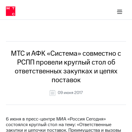
О
сторам и акционерам
Комплаенс и деловая этика
Устойчивое развитие
Медиа-центр
О МТС
О МТС
На главную
компании
О
компании
Стратегия
Стратегия
Все Новости
Карьера
в МТС
Карьера
в МТС
Пресс-
МТС и АФК «Система» совместно с
релизы
История
РСПП провели круглый стол об
компании
МТС
ответственных закупках и цепях
о технологиях
Руководство
поставок
региона
Правовая
09 июня 2017
информация
Контакты
6 июня в пресс-центре МИА «Россия Сегодня»
Медиа-центр
состоялся круглый стол на тему: «Ответственные
Пресс-
закупки и цепочки поставок. Преимущества и вызовы
релизы