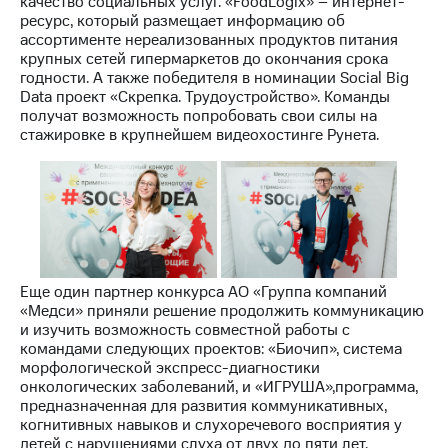
качество социальных услуг. «FoodLogix» – интернет-
ресурс, который размещает информацию об
ассортименте нереализованных продуктов питания
крупных сетей гипермаркетов до окончания срока
годности. А также победителя в номинации Social Big
Data проект «Скрепка. Трудоустройство». Команды
получат возможность попробовать свои силы на
стажировке в крупнейшем видеохостинге Рунета.
Еще один партнер конкурса АО «Группа компаний
«Медси» приняли решение продолжить коммуникацию
и изучить возможность совместной работы с
командами следующих проектов: «Биочип», система
морфологической экспресс-диагностики
онкологических заболеваний, и «ИГРУША»,программа,
предназначенная для развития коммуникативных,
когнитивных навыков и слухоречевого восприятия у
детей с нарушениями слуха от двух до пяти лет.