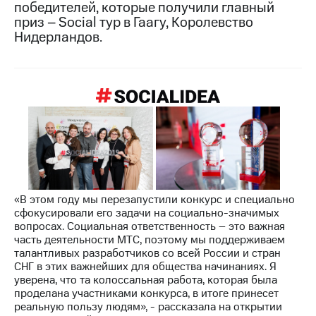
победителей, которые получили главный
приз – Social тур в Гаагу, Королевство
МТС
Нидерландов.
о технологиях
Достижения
Интервью
Финансовая
отчетность
Контакты
Пригласить
спикера
«В этом году мы перезапустили конкурс и специально
сфокусировали его задачи на социально-значимых
м и акционерам
вопросах. Социальная ответственность – это важная
Корпоративное
часть деятельности МТС, поэтому мы поддерживаем
управление
талантливых разработчиков со всей России и стран
СНГ в этих важнейших для общества начинаниях. Я
Корпоративный
уверена, что та колоссальная работа, которая была
секретарь
проделана участниками конкурса, в итоге принесет
Раскрытие
реальную пользу людям», - рассказала на открытии