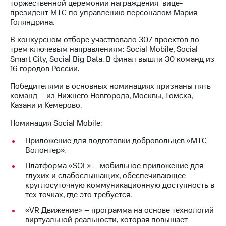
информации
торжественной церемонии награждения вице-
Информация
президент МТС по управлению персоналом Мария
акционерам
Голяндрина.
Документы
В конкурсном отборе участвовало 307 проектов по
ПАО
трем ключевым направлениям: Social Mobile, Social
"МТС"
Smart City, Social Big Data. В финал вышли 30 команд из
Собрания
16 городов России.
акционеров
Личный
Победителями в основных номинациях признаны пять
кабинет
команд – из Нижнего Новгорода, Москвы, Томска,
акционера
Казани и Кемерово.
Акционерный
капитал
Номинация Social Mobile:
Контроль
и
Приложение для подготовки добровольцев «МТС-
аудит
Волонтер».
Рынок
акций
Платформа «SOL» – мобильное приложение для
глухих и слабослышащих, обеспечивающее
Описание
круглосуточную коммуникационную доступность в
Программа
тех точках, где это требуется.
приобретения
«VR Движение» – программа на основе технологий
Порядок
виртуальной реальности, которая повышает
выкупа