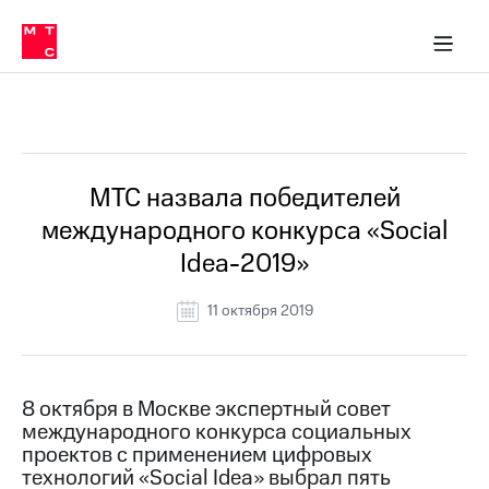
О
сторам и акционерам
Комплаенс и деловая этика
Устойчивое развитие
Медиа-центр
О МТС
О МТС
На главную
компании
О
компании
Стратегия
Стратегия
Все Новости
Карьера
в МТС
Карьера
в МТС
Пресс-
МТС назвала победителей
релизы
История
международного конкурса «Social
компании
МТС
Idea-2019»
о технологиях
Руководство
региона
11 октября 2019
Правовая
информация
Контакты
8 октября в Москве экспертный совет
международного конкурса социальных
Медиа-центр
проектов с применением цифровых
Пресс-
технологий «Social Idea» выбрал пять
релизы