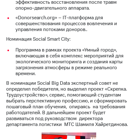
эффективность восстановления после травм
акций
опорно-двигательного аппарата.
Дивиденды
Рынок
«Donorsearch.org» – IT-платформа для
облигаций
совершенствования процессов вовлечения и
управления потоками доноров..
Описание
Еврооблигации-2023
Номинация Social Smart City:
Уведомление
Программа в рамках проекта «Умный город»,
о
включающая в себя комплекс мероприятий для
погашении
экологического мониторинга и создания карты
именных
загрязнения атмосферы в режиме реального
облигаций
времени.
Другое
В номинации Social Big Data экспертный совет не
Регистратор
определил победителя, но выделил проект «Скрепка.
Реквизиты
Трудоустройство», сервис, помогающий студентам
Контакты
выбрать перспективную профессию, и сформировать
йчивое развитие
пошаговый план обучения, опираясь на требования
и деловая этика
работодателей. В дальнейшем проект будет
На главную
развиваться под руководством директора
департамента логистики МТС Шамиля Хайретдинова.