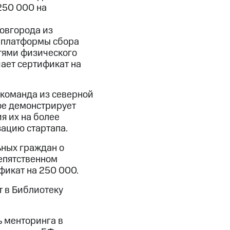
250 000 на
Новгорода из
г-платформы сбора
стями физического
ает сертификат на
 команда из северной
ое демонстрирует
я их на более
зацию стартапа.
ьных граждан о
епятственном
фикат на 250 000.
т в Библиотеку
ь менторинга в