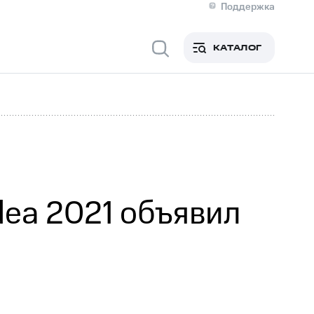
Поддержка
О МТС
я информация
Контакты
КАТАЛОГ
Медиа-центр
кты
Пригласить спикера
Инвесторам и акционерам
ция акционерам
Документы
роль и аудит
Рынок акций
й
Описание
р
Реквизиты
Контакты
Устойчивое развитие
Комплаенс и деловая этика
На главную
dea 2021 объявил