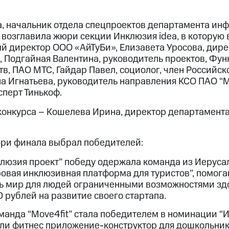
а, начальник отдела спецпроектов департамента и
 возглавила жюри секции Инклюзия idea, в которую
й директор ООО «АйТуБи», Елизавета Уросова, дире
, Подгайная Валентина, руководитель проектов, Фун
тв, ПАО МТС, Гайдар Павел, социолог, член Российс
на Игнатьева, руководитель направления КСО ПАО “
сперт Тинькоф.
онкурса – Кошелева Ирина, директор департамент
ри финала выбрал победителей:
люзия проект” победу одержала команда из Иерусали
овая инклюзивная платформа для туристов”, помог
ь мир для людей ограниченными возможностями здор
 рублей на развитие своего стартапа.
манда “Move4fit” стала победителем в номинации “И
ли фитнес приложение-конструктор для дошкольни