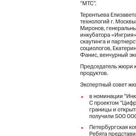
“МТС”.
Терентьева Елизавет
технологий г. Москвы
Миронов, генеральны
инкубатора «Ингрия»
скаутинга и партнерс
социологов, Екатери
Фанис, венчурный эк
Председатель жюри к
продуктов.
Экспертный совет жю
в номинации “Инк
С проектом “Цифр
границы и открыт
получили 500 000
Петербургская ко
Ребята представи