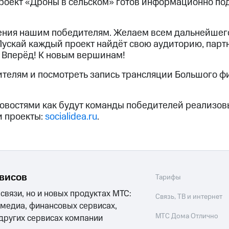
роект «Дроны в сельском» готов информационно п
ния нашим победителям. Желаем всем дальнейшего
Пускай каждый проект найдёт свою аудиторию, парт
 Вперёд! К новым вершинам!
ителям и посмотреть запись трансляции Большого 
овостями как будут команды победителей реализов
и проекты:
socialidea.ru
.
рвисов
Тарифы
 связи, но и новых продуктах МТС:
Связь, ТВ и интернет
 медиа, финансовых сервисах,
МТС Дома Отлично
 других сервисах компании