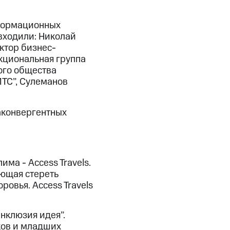
нформационных
 входили: Николай
ктор бизнес-
кциональная группа
кого общества
МТС”, Сулеманов
аконвергентных
ма - Access Travels.
ающая стереть
овья. Access Travels
нклюзия идея”.
ков и младших