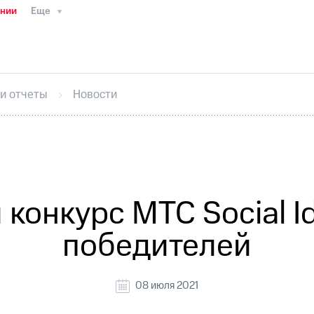
ании
Еще
ТС
Пресс-релизы
МТС о технологиях
ТС
История компании
Руководство региона
Правова
стижения
Интервью
Финансовая отчетность
Конта
 и отчеты
Новости
тивный секретарь
Раскрытие информации
Информа
ный кабинет акционера
Акционерный капитал
Конт
Порядок выкупа акций
Дивиденды
Рынок облигаци
 погашении именных облигаций
Другое
Регистрато
онкурс МТС Social I
победителей
08 июля 2021