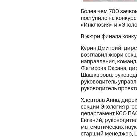
Более чем 700 заявок
поступило на конкурс
«Инклюзия» и «Эколо
В жюри финала конку
Курин Дмитрий, дире
возглавил жюри секц
направления, команд
Фетисова Оксана, ди
Шашкарова, руководи
руководитель управл
руководитель проект
Хлевтова Анна, дире
секции Экология prod
департамент КСО ПАО
Евгений, руководите
математических наук
старший менеджер, Ц