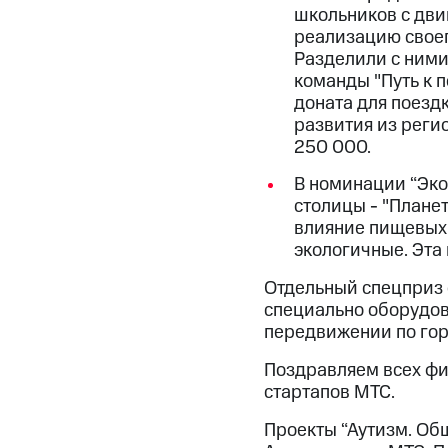
школьников с дви
реализацию своег
Разделили с ними
команды "Путь к 
доната для поезд
развития из реги
250 000.
В номинации “Эко
столицы - "Плане
влияние пищевых 
экологичные. Эта
Отдельный спецприз 
специально оборудов
передвижении по горо
Поздравляем всех фин
стартапов МТС.
Проекты “Аутизм. Обще