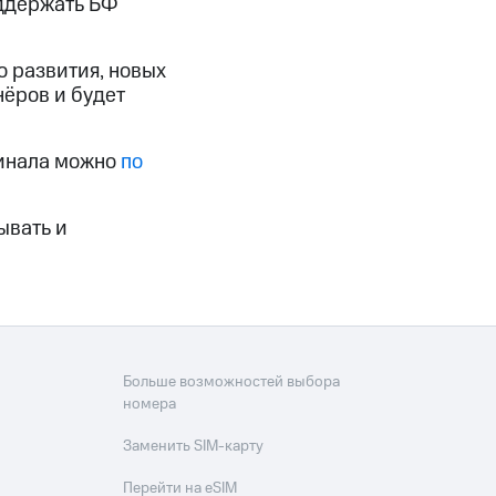
оддержать БФ
 развития, новых
нёров и будет
финала можно
по
ывать и
Больше возможностей выбора
номера
Заменить SIM-карту
Перейти на eSIM