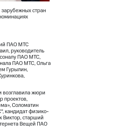
11 зарубежных стран
 номинациях
ций ПАО МТС
аил, руководитель
рсоналу ПАО МТС,
нала ПАО МТС, Ольга
ем Гурылин,
Куринкова,
и возглавила жюри
р проектов,
ема», Соломатин
, кандидат физико-
к Виктор, старший
нтернета Вещей ПАО