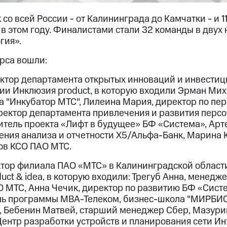
 со всей России - от Калининграда до Камчатки - и 
 в этом году. Финалистами стали 32 команды в двух
гия».
рса вошли:
ктор департамента открытых инноваций и инвести
ии Инклюзия product, в которую входили Эрман Мих
а "Инкубатор МТС", Лилеина Мария, директор по пе
ректор департамента привлечения и развития персо
тель проекта «Лифт в будущее» БФ «Система», Арт
ения анализа и отчетности Х5/Альфа-Банк, Марина 
ов КСО ПАО МТС.
ктор филиала ПАО «МТС» в Калининградской област
uct & idea, в которую входили: Трегуб Анна, менедже
 МТС, Анна Чечик, директор по развитию БФ «Сист
ль программы МВА-Телеком, бизнес-школа "МИРБИС"
, Бебенин Матвей, старший менеджер Сбер, Мазури
ентр разработки устройств и планирования сети И