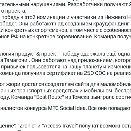
гательными нарушениями. Разработчики получают 
о проекта.
 победу в этой номинации и участники из Нижнего 
победе". Они работают над созданием краудфандин
ки конкретных спортсменов, в том числе с особенно
онов РФ на конкретное соревнование. Команда получ
логия продукт & проект” победу одержала ещё одна
та Тамагочи". Они работают над приложением, котор
привычек пользователя на нашу планету и изменени
 команда получила сертификат на 250 000 на реали
от жюри достался создателям сайта для маломобил
анных транспортных средствах и мобильном, беспр
ду. Команда "Best Route" из Томска выиграла серти
алистов конкурса МТС Social Idea. Все они попадаю
ние”, “Zrenie” и “Access Travel” получат возможност