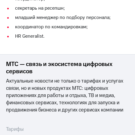
акций
секретарь на ресепшн;
Дивиденды
Рынок
младший менеджер по подбору персонала;
облигаций
координатор по командировкам;
Описание
HR Generalist.
Еврооблигации-2023
Уведомление
о
погашении
именных
МТС — связь и экосистема цифровых
облигаций
сервисов
Другое
Актуальные новости не только о тарифах и услугах
Регистратор
связи, но и новых продуктах МТС: цифровых
Реквизиты
Контакты
приложениях для работы и отдыха, ТВ и медиа,
йчивое развитие
финансовых сервисах, технологиях для запуска и
и деловая этика
продвижения бизнеса и других сервисах компании
На главную
Тарифы