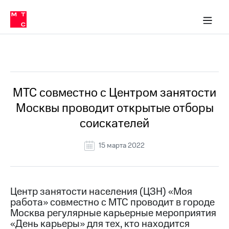
О
сторам и акционерам
Комплаенс и деловая этика
Устойчивое развитие
Медиа-центр
О МТС
О МТС
На главную
компании
О
компании
Стратегия
Стратегия
Все Новости
Карьера
в МТС
Карьера
в МТС
Пресс-
МТС совместно с Центром занятости
релизы
История
Москвы проводит открытые отборы
компании
МТС
соискателей
о технологиях
Руководство
региона
15 марта 2022
Правовая
информация
Контакты
Центр занятости населения (ЦЗН) «Моя
работа» совместно с МТС проводит в городе
Медиа-центр
Москва регулярные карьерные мероприятия
Пресс-
«День карьеры» для тех, кто находится
релизы