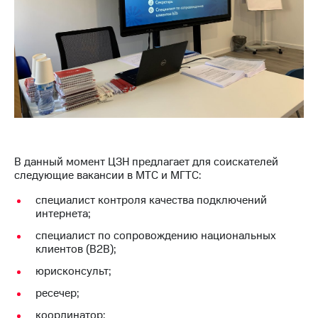
информации
Информация
акционерам
Документы
ПАО
"МТС"
Собрания
акционеров
Личный
кабинет
акционера
Акционерный
В данный момент ЦЗН предлагает для соискателей
капитал
следующие вакансии в МТС и МГТС:
Контроль
и
специалист контроля качества подключений
аудит
интернета;
Рынок
акций
специалист по сопровождению национальных
клиентов (B2B);
Описание
юрисконсульт;
Программа
приобретения
ресечер;
Порядок
выкупа
координатор;