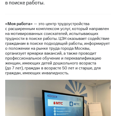
в поиске работы.
МТС
о технологиях
Достижения
«Моя работа»
— это центр трудоустройства
с расширенным комплексом услуг, который направлен
Интервью
на мотивированных соискателей, испытывающих
трудности в поиске работы. ЦЗН оказывает содействие
Финансовая
гражданам в поиске подходящей работы, информирует
отчетность
о положении на рынке труда города Москвы,
организует ярмарки вакансий, а также проводит
Контакты
профессиональное обучение и переквалификацию
женщин, имеющих детей дошкольного возраста
Пригласить
(до 7 лет), граждан в возрасте 50 лет и старше, для
спикера
граждан, имеющих инвалидность.
м и акционерам
Корпоративное
управление
Корпоративный
секретарь
Раскрытие