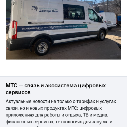
акций
Дивиденды
Рынок
облигаций
Описание
Еврооблигации-2023
Уведомление
о
погашении
именных
облигаций
Другое
Регистратор
Реквизиты
МТС — связь и экосистема цифровых
Контакты
сервисов
йчивое развитие
и деловая этика
Актуальные новости не только о тарифах и услугах
На главную
связи, но и новых продуктах МТС: цифровых
приложениях для работы и отдыха, ТВ и медиа,
финансовых сервисах, технологиях для запуска и