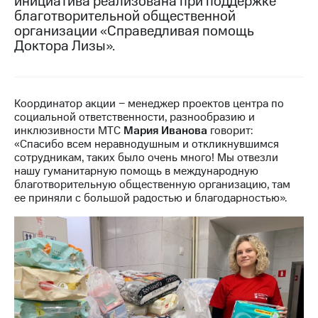
инициатива реализована при поддержке
благотворительной общественной
МТС
организации «Справедливая помощь
о технологиях
Доктора Лизы».
Достижения
Интервью
Координатор акции − менеджер проектов центра по
социальной ответственности, разнообразию и
Финансовая
инклюзивности МТС
Мария Иванова
говорит:
отчетность
«Спасибо всем неравнодушным и откликнувшимся
сотрудникам, таких было очень много! Мы отвезли
Контакты
нашу гуманитарную помощь в международную
благотворительную общественную организацию, там
Пригласить
ее приняли с большой радостью и благодарностью».
спикера
м и акционерам
Корпоративное
управление
Корпоративный
секретарь
Раскрытие