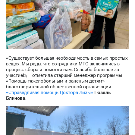
информации
Информация
акционерам
Документы
ПАО
"МТС"
Собрания
акционеров
Личный
кабинет
«Существует большая необходимость в самых простых
акционера
вещах. Мы рады, что сотрудники МТС включились в
Акционерный
процесс сбора и помогли нам. Спасибо большое за
капитал
участие!», − отметила старший менеджер программы
Контроль
«Помощь тяжелобольным и раненым детям»
и
благотворительной общественной организации
аудит
«Справедливая помощь Доктора Лизы»
Гюзель
Рынок
Блинова
.
акций
Описание
Программа
приобретения
Порядок
выкупа