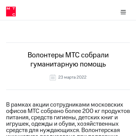
О
сторам и акционерам
Комплаенс и деловая этика
Устойчивое развитие
Медиа-центр
О МТС
О МТС
На главную
компании
О
компании
Стратегия
Стратегия
Все Новости
Карьера
в МТС
Карьера
в МТС
Пресс-
Волонтеры МТС собрали
релизы
История
гуманитарную помощь
компании
МТС
о технологиях
Руководство
23 марта 2022
региона
Правовая
информация
В рамках акции сотрудниками московских
офисов МТС собрано более 200 кг продуктов
Контакты
питания, средств гигиены, детских книг и
игрушек, одежды и обуви, хозяйственных
Медиа-центр
Пресс-
средств для нуждающихся. Волонтерская
релизы