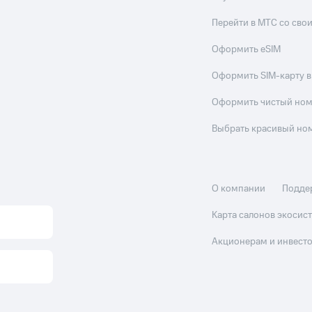
Перейти в МТС со св
Оформить eSIM
Оформить SIM-карту в
Оформить чистый но
Выбрать красивый но
О компании
Подде
Карта салонов экоси
Акционерам и инвест