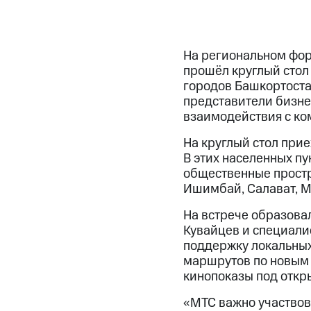
На региональном фор
прошёл круглый стол
городов Башкортостан
представители бизне
взаимодействия с ко
На круглый стол прие
В этих населенных пу
общественные простр
Ишимбай, Салават, Ме
На встрече образовал
Кувайцев и специали
поддержку локальных
маршрутов по новым 
кинопоказы под откр
«МТС важно участвов