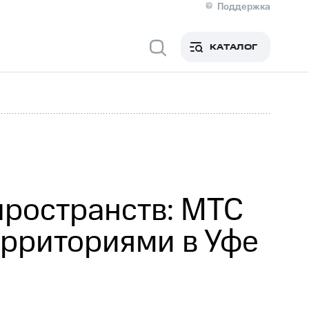
Поддержка
О МТС
я информация
Контакты
КАТАЛОГ
Медиа-центр
кты
Пригласить спикера
Инвесторам и акционерам
ция акционерам
Документы
роль и аудит
Рынок акций
й
Описание
р
Реквизиты
Контакты
Устойчивое развитие
Комплаенс и деловая этика
На главную
пространств: МТС
рриториями в Уфе