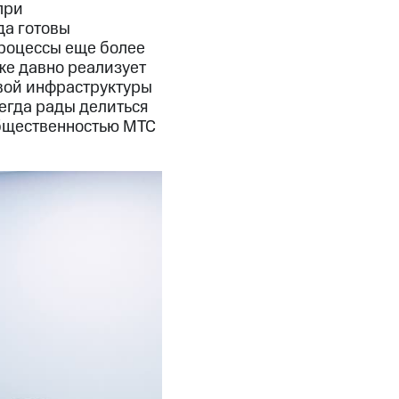
при
да готовы
процессы еще более
же давно реализует
овой инфраструктуры
егда рады делиться
общественностью МТС