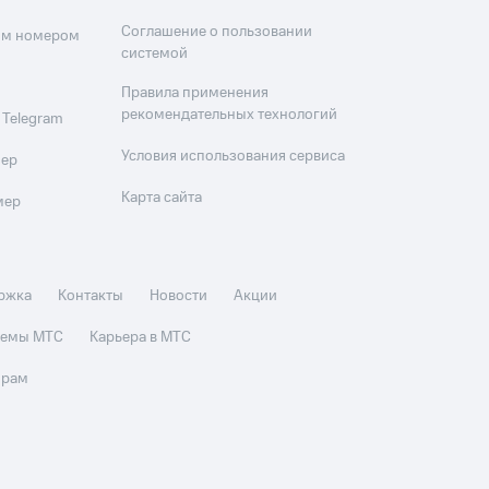
Соглашение о пользовании
оим номером
системой
Правила применения
рекомендательных технологий
 Telegram
Условия использования сервиса
мер
Карта сайта
мер
ржка
Контакты
Новости
Акции
стемы МТС
Карьера в МТС
орам