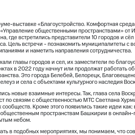
уме-выставке «Благоустройство. Комфортная среда
 «Управление общественными пространствами» от И
а, где встретились представители 10 городов и сёл
са. Цель встречи - познакомить муниципалитеты с 
мпаниями и наметить направления сотрудничества.
хали главы городов и сел, их заместители по благоус
нктах в 2022 году начнут или продолжат работать о
анства. Это города Белебей, Белорецк, Благовещенс
леуз и села с объектами культурного наследия Вос
ись новые взаимные интересы. Так, глава села Вос
ст по связям с общественностью МТС Светлана Хур
 сообществ. Кроме этого появились такие идеи как:
общественным пространствам Башкирии в онлайн-г
ытым небом.
ать в подобных мероприятиях, мы понимаем, что со