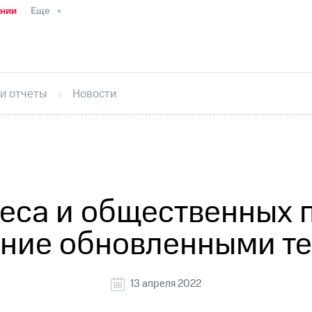
ании
Еще
ТС
Пресс-релизы
МТС о технологиях
ТС
История компании
Руководство региона
Правова
стижения
Интервью
Финансовая отчетность
Конта
 и отчеты
Новости
тивный секретарь
Раскрытие информации
Информа
ный кабинет акционера
Акционерный капитал
Конт
Порядок выкупа акций
Дивиденды
Рынок облигаци
 погашении именных облигаций
Другое
Регистрато
еса и общественных 
ение обновленными те
13 апреля 2022