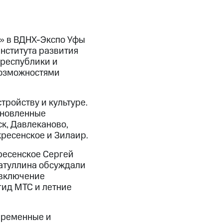
» в ВДНХ-Экспо Уфы
нститута развития
 республики и
возможностями
тройству и культуре.
бновленные
к, Давлеканово,
кресенское и Зилаир.
кресенское Сергей
матуллина обсуждали
 включение
ид МТС и летние
временные и