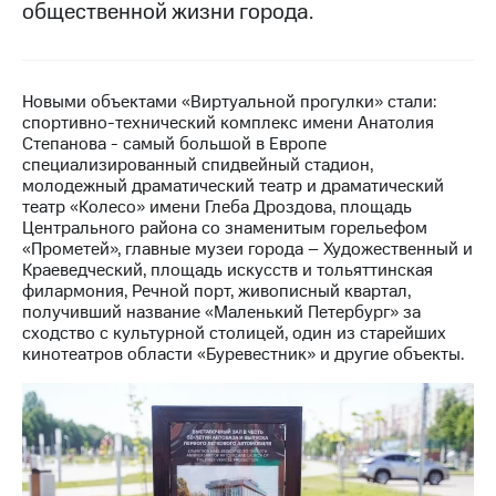
общественной жизни города.
МТС
о технологиях
Достижения
Новыми объектами «Виртуальной прогулки» стали:
спортивно-технический комплекс имени Анатолия
Интервью
Степанова - самый большой в Европе
специализированный спидвейный стадион,
Финансовая
молодежный драматический театр и драматический
отчетность
театр «Колесо» имени Глеба Дроздова, площадь
Центрального района со знаменитым горельефом
Контакты
«Прометей», главные музеи города – Художественный и
Краеведческий, площадь искусств и тольяттинская
Пригласить
филармония, Речной порт, живописный квартал,
спикера
получивший название «Маленький Петербург» за
сходство с культурной столицей, один из старейших
м и акционерам
кинотеатров области «Буревестник» и другие объекты.
Корпоративное
управление
Корпоративный
секретарь
Раскрытие