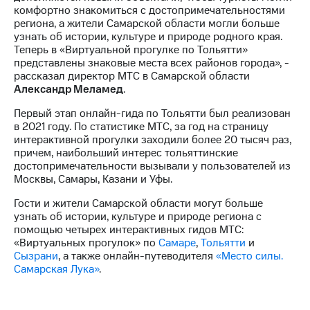
акций
комфортно знакомиться с достопримечательностями
Дивиденды
региона, а жители Самарской области могли больше
Рынок
узнать об истории, культуре и природе родного края.
облигаций
Теперь в «Виртуальной прогулке по Тольятти»
представлены знаковые места всех районов города», -
Описание
рассказал директор МТС в Самарской области
Еврооблигации-2023
Александр Меламед
.
Уведомление
о
Первый этап онлайн-гида по Тольятти был реализован
погашении
в 2021 году. По статистике МТС, за год на страницу
именных
интерактивной прогулки заходили более 20 тысяч раз,
облигаций
причем, наибольший интерес тольяттинские
Другое
достопримечательности вызывали у пользователей из
Москвы, Самары, Казани и Уфы.
Регистратор
Гости и жители Самарской области могут больше
Реквизиты
узнать об истории, культуре и природе региона с
Контакты
помощью четырех интерактивных гидов МТС:
йчивое развитие
«Виртуальных прогулок» по
Самаре
,
Тольятти
и
и деловая этика
Сызрани
, а также онлайн-путеводителя
«Место силы.
На главную
Самарская Лука»
.