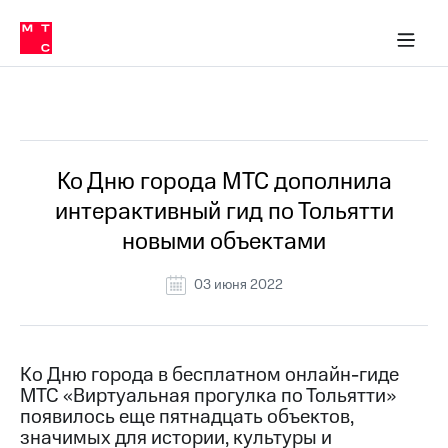
О
сторам и акционерам
Комплаенс и деловая этика
Устойчивое развитие
Медиа-центр
О МТС
О МТС
На главную
компании
О
компании
Стратегия
Стратегия
Все Новости
Карьера
в МТС
Карьера
в МТС
Пресс-
Ко Дню города МТС дополнила
релизы
История
интерактивный гид по Тольятти
компании
МТС
новыми объектами
о технологиях
Руководство
региона
03 июня 2022
Правовая
информация
Контакты
Ко Дню города в бесплатном онлайн-гиде
МТС «Виртуальная прогулка по Тольятти»
Медиа-центр
появилось еще пятнадцать объектов,
Пресс-
значимых для истории, культуры и
релизы