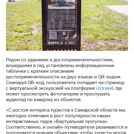
информации
Информация
акционерам
Документы
ПАО
"МТС"
Собрания
акционеров
Личный
кабинет
акционера
Рядом со зданиями и достопримечательностями,
Акционерный
вошедшими в гид, установлены информационные
капитал
таблички с кратким описанием
Контроль
достопримечательности на двух языках и QR-кодом.
и
Сканируя QR-код, пользователь попадает на страницу
аудит
с виртуальной экскурсией на платформе
izi.travel
, где
Рынок
может просмотреть фотогалерею и прослушать
акций
аудиогид по каждому из объектов.
Описание
«С ростом интереса туристов к Самарской области мы
Программа
ежегодно отмечаем и рост популярности наших
приобретения
интерактивных гидов «Виртуальная прогулка».
Порядок
Соответственно, и онлайн-путеводители развиваются и
выкупа
дополняются новыми объектами, чтобы туристы могли