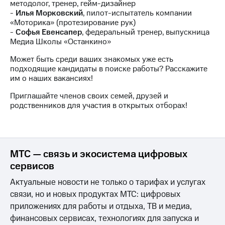
методолог, тренер, гейм-дизайнер
акций
-
Илья Морковский
, пилот-испытатель компании
Дивиденды
«Моторика» (протезирование рук)
Рынок
-
Софья Евенсапер
, федеральный тренер, выпускница
облигаций
Медиа Школы «Останкино»
Описание
Может быть среди ваших знакомых уже есть
Еврооблигации-2023
подходящие кандидаты в поиске работы? Расскажите
Уведомление
им о наших вакансиях!
о
погашении
Приглашайте членов своих семей, друзей и
именных
родственников для участия в открытых отборах!
облигаций
Другое
Регистратор
Реквизиты
МТС — связь и экосистема цифровых
Контакты
сервисов
йчивое развитие
и деловая этика
Актуальные новости не только о тарифах и услугах
На главную
связи, но и новых продуктах МТС: цифровых
приложениях для работы и отдыха, ТВ и медиа,
финансовых сервисах, технологиях для запуска и