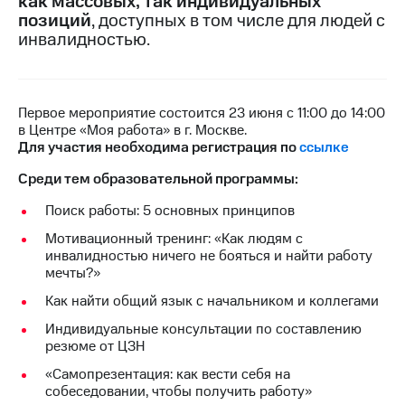
как массовых, так индивидуальных
позиций
, доступных в том числе для людей с
МТС
инвалидностью.
о технологиях
Достижения
Первое мероприятие состоится 23 июня с 11:00 до 14:00
Интервью
в Центре «Моя работа» в г. Москве.
Для участия необходима регистрация по
ссылке
Финансовая
отчетность
Среди тем образовательной программы:
Контакты
Поиск работы: 5 основных принципов
Пригласить
Мотивационный тренинг: «Как людям с
спикера
инвалидностью ничего не бояться и найти работу
мечты?»
м и акционерам
Как найти общий язык с начальником и коллегами
Корпоративное
управление
Индивидуальные консультации по составлению
резюме от ЦЗН
Корпоративный
секретарь
«Самопрезентация: как вести себя на
Раскрытие
собеседовании, чтобы получить работу»