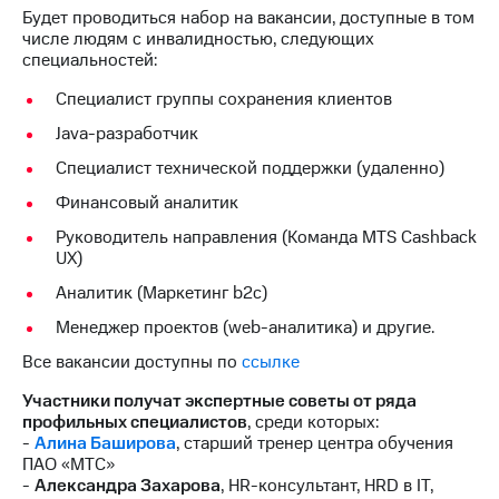
информации
Будет проводиться набор на вакансии, доступные в том
Информация
числе людям с инвалидностью, следующих
акционерам
специальностей:
Документы
ПАО
Специалист группы сохранения клиентов
"МТС"
Собрания
Java-разработчик
акционеров
Специалист технической поддержки (удаленно)
Личный
кабинет
Финансовый аналитик
акционера
Акционерный
Руководитель направления (Команда MTS Cashback
капитал
UX)
Контроль
Аналитик (Маркетинг b2c)
и
аудит
Менеджер проектов (web-аналитика) и другие.
Рынок
Все вакансии доступны по
ссылке
акций
Участники получат экспертные советы от ряда
Описание
профильных специалистов
, среди которых:
Программа
-
Алина Баширова
, старший тренер центра обучения
приобретения
ПАО «МТС»
Порядок
-
Александра Захарова
, HR-консультант, HRD в IT,
выкупа