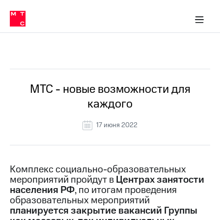
О
сторам и акционерам
Комплаенс и деловая этика
Устойчивое развитие
Медиа-центр
О МТС
О МТС
На главную
компании
О
компании
Стратегия
Стратегия
Все Новости
Карьера
в МТС
Карьера
в МТС
Пресс-
МТС - новые возможности для
релизы
История
каждого
компании
МТС
о технологиях
Руководство
17 июня 2022
региона
Правовая
информация
Комплекс социально-образовательных
мероприятий пройдут в
Центрах занятости
Контакты
населения РФ
, по итогам проведения
образовательных мероприятий
Медиа-центр
Пресс-
планируется закрытие вакансий Группы
релизы