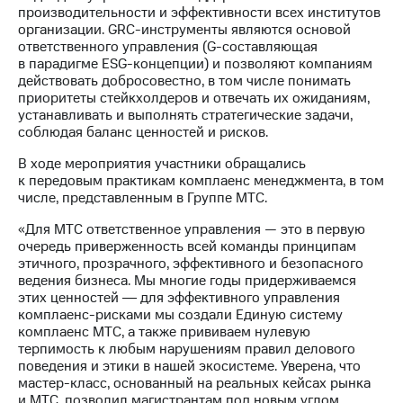
информации
производительности и эффективности всех институтов
Информация
организации. GRC-инструменты являются основой
акционерам
ответственного управления (G-составляющая
Документы
в парадигме ESG-концепции) и позволяют компаниям
ПАО
действовать добросовестно, в том числе понимать
"МТС"
приоритеты стейкхолдеров и отвечать их ожиданиям,
Собрания
устанавливать и выполнять стратегические задачи,
акционеров
соблюдая баланс ценностей и рисков.
Личный
кабинет
В ходе мероприятия участники обращались
акционера
к передовым практикам комплаенс менеджмента, в том
Акционерный
числе, представленным в Группе МТС.
капитал
Контроль
«Для МТС ответственное управления — это в первую
и
очередь приверженность всей команды принципам
аудит
этичного, прозрачного, эффективного и безопасного
Рынок
ведения бизнеса. Мы многие годы придерживаемся
акций
этих ценностей ― для эффективного управления
комплаенс-рисками мы создали Единую систему
Описание
комплаенс МТС, а также прививаем нулевую
Программа
терпимость к любым нарушениям правил делового
приобретения
поведения и этики в нашей экосистеме. Уверена, что
Порядок
мастер-класс, основанный на реальных кейсах рынка
выкупа
и МТС, позволил магистрантам под новым углом