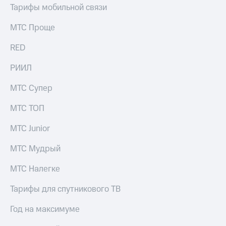
Тарифы мобильной связи
МТС Проще
RED
РИИЛ
МТС Супер
МТС ТОП
МТС Junior
МТС Мудрый
МТС Налегке
Тарифы для спутникового ТВ
Год на максимуме