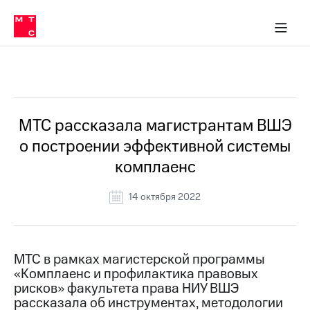
О
сторам и акционерам
Комплаенс и деловая этика
Устойчивое развитие
Медиа-центр
О МТС
О МТС
На главную
компании
О
компании
Стратегия
Стратегия
Все Новости
Карьера
в МТС
Карьера
в МТС
Пресс-
МТС рассказала магистрантам ВШЭ
релизы
История
о построении эффективной системы
компании
МТС
комплаенс
о технологиях
Руководство
региона
14 октября 2022
Правовая
информация
Контакты
МТС в рамках магистерской программы
«Комплаенс и профилактика правовых
Медиа-центр
рисков» факультета права НИУ ВШЭ
Пресс-
рассказала об инструментах, методологии
релизы