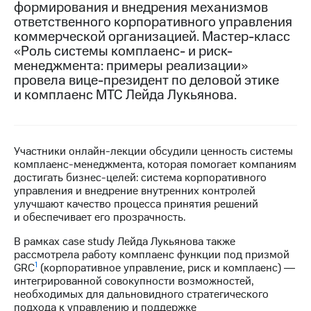
формирования и внедрения механизмов
ответственного корпоративного управления
МТС
коммерческой организацией. Мастер-класс
о технологиях
«Роль системы комплаенс- и риск-
Достижения
менеджмента: примеры реализации»
провела вице-президент по деловой этике
Интервью
и комплаенс МТС Лейда Лукьянова.
Финансовая
отчетность
Участники онлайн-лекции обсудили ценность системы
Контакты
комплаенс-менеджмента, которая помогает компаниям
достигать бизнес-целей: система корпоративного
Пригласить
управления и внедрение внутренних контролей
спикера
улучшают качество процесса принятия решений
и обеспечивает его прозрачность.
м и акционерам
Корпоративное
В рамках case study Лейда Лукьянова также
управление
рассмотрела работу комплаенс функции под призмой
1
GRC
(корпоративное управление, риск и комплаенс) ―
Корпоративный
интегрированной совокупности возможностей,
секретарь
необходимых для дальновидного стратегического
Раскрытие
подхода к управлению и поддержке