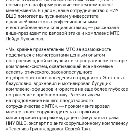
акций
посмотреть на формирование систем комплаенс
Дивиденды
менеджмента. В целом, наше сотрудничество с НИУ
Рынок
ВШЭ помогает выпускникам университета
облигаций
в дальнейшим стать профессиональными
и востребованными специалистами», ― рассказала
Описание
вице-президент по деловой этике и комплаенс МТС
Еврооблигации-2023
Лейда Лукьянова.
Уведомление
о
«Мы крайне признательны МТС за возможность
погашении
поделиться с магистрантами ценным опытом
именных
построения одной из лучших в корпоративном секторе
облигаций
комплаенс-систем, охватывающей все ключевые
Другое
аспекты этического, законопослушного
и добросовестного поведения сотрудников. Этот опыт,
Регистратор
безусловно, вдохновил и мотивировал будущих
Реквизиты
комплаенс-офицеров и юристов на еще более глубокое
Контакты
погружение в проблематику. Рассчитываем
на продолжение нашего плодотворного
йчивое развитие
сотрудничества с МТС», ― прокомментивровал
и деловая этика
мастер-класс соруководитель от практики
На главную
магистерской программы, доцент факультета права
НИУ ВШЭ, эксперт по антикоррупционному комплаенсу
«Пепеляев Групп», адвокат Сергей Таут.