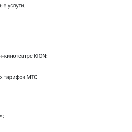
ые услуги,
н-кинотеатре KION;
ех тарифов МТС
»;