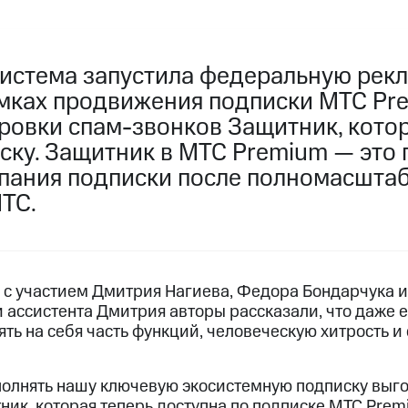
истема запустила федеральную рек
мках продвижения подписки МТС Pr
ровки спам-звонков Защитник, котор
ску. Защитник в МТС Premium — это 
пания подписки после полномасшта
ТС.
 с участием Дмитрия Нагиева, Федора Бондарчука и
и ассистента Дмитрия авторы рассказали, что даже 
ять на себя часть функций, человеческую хитрость и
олнять нашу ключевую экосистемную подписку выг
ик, которая теперь доступна по подписке МТС Premi