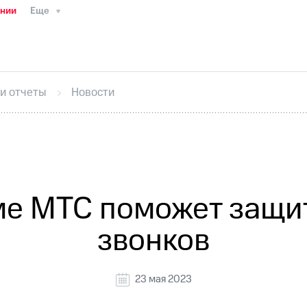
ании
Еще
ТС
Пресс-релизы
МТС о технологиях
ТС
История компании
Руководство региона
Правова
стижения
Интервью
Финансовая отчетность
Конта
 и отчеты
Новости
тивный секретарь
Раскрытие информации
Информа
ный кабинет акционера
Акционерный капитал
Конт
Порядок выкупа акций
Дивиденды
Рынок облигаци
 погашении именных облигаций
Другое
Регистрато
ме МТС поможет защит
звонков
23 мая 2023