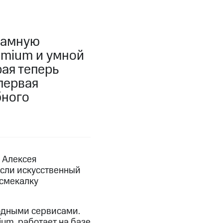
ламную
emium и умной
ая теперь
первая
бного
 Алексея
если искусственный
 смекалку
одными сервисами.
um, работает на базе