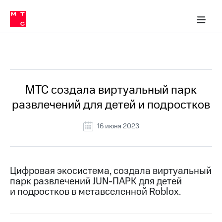
О
сторам и акционерам
Комплаенс и деловая этика
Устойчивое развитие
Медиа-центр
О МТС
О МТС
На главную
компании
О
компании
Стратегия
Стратегия
Все Новости
Карьера
в МТС
Карьера
в МТС
Пресс-
МТС создала виртуальный парк
релизы
История
развлечений для детей и подростков
компании
МТС
о технологиях
Руководство
16 июня 2023
региона
Правовая
информация
Цифровая экосистема, создала виртуальный
парк развлечений JUN-ПАРК для детей
Контакты
и подростков в метавселенной Roblox.
Медиа-центр
Пресс-
релизы