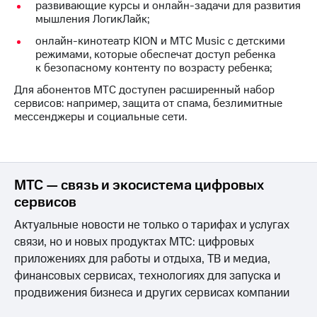
развивающие курсы и онлайн-задачи для развития
акций
мышления ЛогикЛайк;
Дивиденды
Рынок
онлайн-кинотеатр KION и МТС Music с детскими
облигаций
режимами, которые обеспечат доступ ребенка
к безопасному контенту по возрасту ребенка;
Описание
Еврооблигации-2023
Для абонентов МТС доступен расширенный набор
Уведомление
сервисов: например, защита от спама, безлимитные
о
мессенджеры и социальные сети.
погашении
именных
облигаций
Другое
МТС — связь и экосистема цифровых
Регистратор
сервисов
Реквизиты
Контакты
Актуальные новости не только о тарифах и услугах
йчивое развитие
связи, но и новых продуктах МТС: цифровых
и деловая этика
приложениях для работы и отдыха, ТВ и медиа,
На главную
финансовых сервисах, технологиях для запуска и
продвижения бизнеса и других сервисах компании