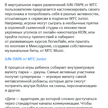
В виртуальном парке развлечений JUN-ПАРК от МТС
МТС
пользователям предлагается кастомизировать своего
о технологиях
персонажа и попробовать себя в разных активностях,
отсылающих к сервисам в подписке МТС Junior.
Достижения
Например, игроки могут сыграть в необычные прятки
в огромной съемочной студии со множеством
Интервью
укромных уголков от онлайн-кинотеатра KION, или
пройти полосу препятствий и лабиринт
Финансовая
от развивающих курсов ЛогикЛайк, или прыгать
отчетность
по кнопкам в Миксодроме, создавая собственные
музыкальные биты, от МТС Мusic.
Контакты
JUN-ПАРК от МТС Junior
Пригласить
спикера
В процессе игры ребенок собирает внутриигровую
валюту парка — джуны. Самые активные участники
получат суперпризы — игровую валюту самой
м и акционерам
метавселенной робаксы, которые дети смогут
Корпоративное
потратить внутри Roblox на скины, персонализацию
управление
и другое.
Корпоративный
«Дети — аудитория, до которой сложно достучаться
секретарь
через стандартные каналы коммуникации. Чтобы
Раскрытие