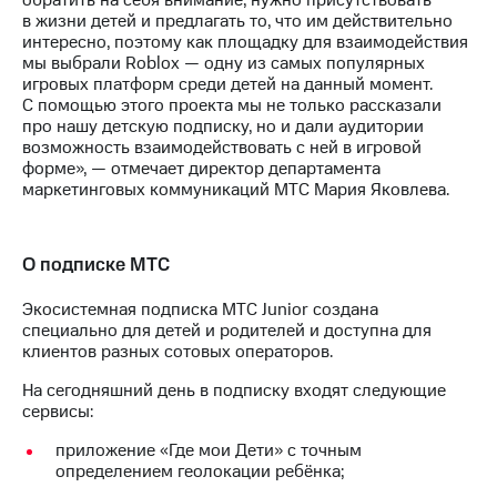
обратить на себя внимание, нужно присутствовать
информации
в жизни детей и предлагать то, что им действительно
Информация
интересно, поэтому как площадку для взаимодействия
акционерам
мы выбрали Roblox — одну из самых популярных
Документы
игровых платформ среди детей на данный момент.
ПАО
С помощью этого проекта мы не только рассказали
"МТС"
про нашу детскую подписку, но и дали аудитории
Собрания
возможность взаимодействовать с ней в игровой
акционеров
форме», — отмечает директор департамента
Личный
маркетинговых коммуникаций МТС Мария Яковлева.
кабинет
акционера
Акционерный
капитал
О подписке МТС
Контроль
и
Экосистемная подписка МТС Junior создана
аудит
специально для детей и родителей и доступна для
Рынок
клиентов разных сотовых операторов.
акций
На сегодняшний день в подписку входят следующие
Описание
сервисы:
Программа
приобретения
приложение «Где мои Дети» с точным
Порядок
определением геолокации ребёнка;
выкупа