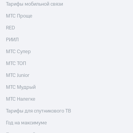
Тарифы мобильной связи
МТС Проще
RED
РИИЛ
МТС Супер
МТС ТОП
МТС Junior
МТС Мудрый
МТС Налегке
Тарифы для спутникового ТВ
Год на максимуме