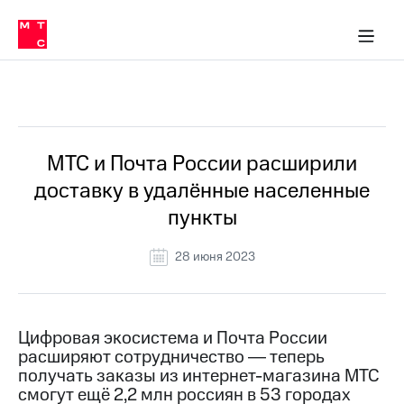
О
сторам и акционерам
Комплаенс и деловая этика
Устойчивое развитие
Медиа-центр
О МТС
О МТС
На главную
компании
О
компании
Стратегия
Стратегия
Все Новости
Карьера
в МТС
Карьера
в МТС
Пресс-
МТС и Почта России расширили
релизы
История
доставку в удалённые населенные
компании
МТС
пункты
о технологиях
Руководство
региона
28 июня 2023
Правовая
информация
Контакты
Цифровая экосистема и Почта России
расширяют сотрудничество ― теперь
Медиа-центр
получать заказы из интернет-магазина МТС
Пресс-
смогут ещё 2,2 млн россиян в 53 городах
релизы