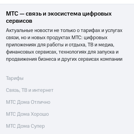
акций
Дивиденды
МТС — связь и экосистема цифровых
Рынок
сервисов
облигаций
Актуальные новости не только о тарифах и услугах
Описание
связи, но и новых продуктах МТС: цифровых
Еврооблигации-2023
Уведомление
приложениях для работы и отдыха, ТВ и медиа,
о
финансовых сервисах, технологиях для запуска и
погашении
продвижения бизнеса и других сервисах компании
именных
облигаций
Другое
Тарифы
Регистратор
Реквизиты
Связь, ТВ и интернет
Контакты
йчивое развитие
МТС Дома Отлично
и деловая этика
На главную
МТС Дома Хорошо
МТС Дома Супер