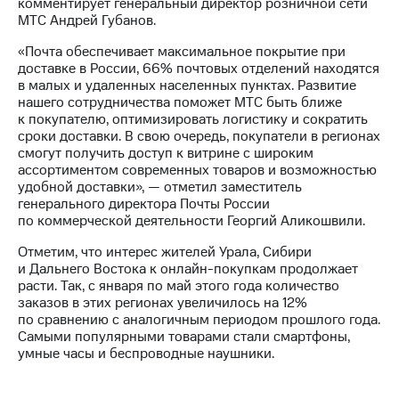
информации
комментирует генеральный директор розничной сети
Информация
МТС Андрей Губанов.
акционерам
«Почта обеспечивает максимальное покрытие при
Документы
доставке в России, 66% почтовых отделений находятся
ПАО
в малых и удаленных населенных пунктах. Развитие
"МТС"
нашего сотрудничества поможет МТС быть ближе
Собрания
к покупателю, оптимизировать логистику и сократить
акционеров
сроки доставки. В свою очередь, покупатели в регионах
Личный
смогут получить доступ к витрине с широким
кабинет
ассортиментом современных товаров и возможностью
акционера
удобной доставки», — отметил заместитель
Акционерный
генерального директора Почты России
капитал
по коммерческой деятельности Георгий Аликошвили.
Контроль
и
Отметим, что интерес жителей Урала, Сибири
аудит
и Дальнего Востока к онлайн-покупкам продолжает
Рынок
расти. Так, с января по май этого года количество
акций
заказов в этих регионах увеличилось на 12%
по сравнению с аналогичным периодом прошлого года.
Описание
Самыми популярными товарами стали смартфоны,
Программа
умные часы и беспроводные наушники.
приобретения
Порядок
выкупа