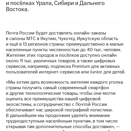
и посёлках Урала, Сибири и Дальнего
Востока.
МТС
о технологиях
Достижения
Почта России будет доставлять онлайн-заказы
Интервью
в салоны МТС в Якутию, Чукотку, Иркутскую область
и ещё в 13 регионов страны: преимущественно в малые
Финансовая
населенные пункты численностью до 40 тыс. человек.
отчетность
Жителям этих городов и посёлков доступно онлайн
около 11 тыс. различных товаров, а также цифровых
Контакты
сервисов, например, подписка Premium для активных
пользователей интернет-сервисов или Junior для детей.
Пригласить
спикера
«Мы хотим дать возможность жителям каждого уголка
страны получить самый современный смартфон
и другие технологические товары, чтобы они могли
м и акционерам
Корпоративное
оценить все преимущества нашей цифровой
управление
экосистемы, а сотрудничество с Почтой России
обеспечивает нас широкой географией логистики.
Корпоративный
В дальнейшем мы продолжим уделять внимание
секретарь
труднодоступным населённым пунктам, в том числе
Раскрытие
открывая там дополнительные способы доставки», —