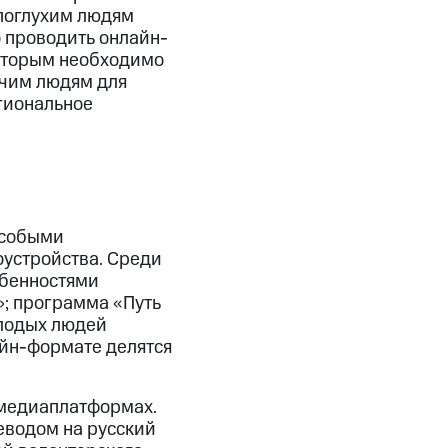
поглухим людям
о проводить онлайн-
которым необходимо
ячим людям для
гиональное
особыми
оустройства. Среди
обенностями
»; программа «Путь
олодых людей
айн-формате делятся
 медиаплатформах.
еводом на русский