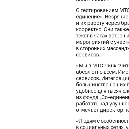
С тестированием МТС
единение». Незрячие
и их работу через б
корректно. Они такж
текст в чатах встреч
мероприятий с участ
в сторонних мессендж
сервисов.
«Мы в МТС Линк счит
абсолютно всем. Име
сервисов. Интеграци
большинства наших п
удобнее для тысяч с
из фонда „Со-единени
работать над улучше
отмечает директор п
«Людям с особенност
в социальных сетях, 