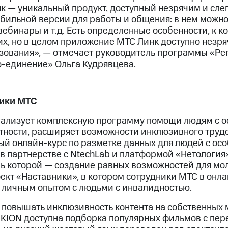
 — уникальный продукт, доступный незрячим и сле
обильной версии для работы и общения: в нем можн
вебинары и т.д. Есть определенные особенности, к 
 их, но в целом приложение МТС Линк доступно незр
зования», — отмечает руководитель программы «Ре
-единение» Ольга Кудрявцева.
ики МТС
еализует комплексную программу помощи людям с 
стности, расширяет возможности инклюзивного труд
ый онлайн-курс по разметке данных для людей с ос
в партнерстве с NtechLab и платформой «Нетология
ель которой — создание равных возможностей для м
оект «Наставники», в котором сотрудники МТС в онл
личным опытом с людьми с инвалидностью.
 повышать инклюзивность контента на собственных
 KION доступна подборка популярных фильмов с пер