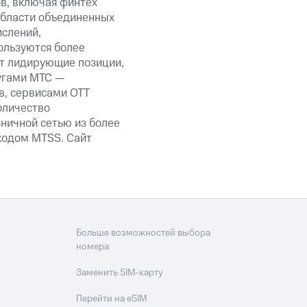
ов, включая финтех
области объединенных
ислений,
ользуются более
ет лидирующие позиции,
угами МТС —
в, сервисами OTT
оличество
ничной сетью из более
кодом MTSS. Сайт
Больше возможностей выбора
номера
Заменить SIM-карту
Перейти на eSIM