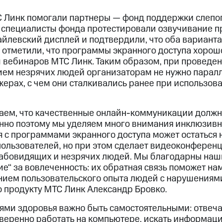
 Линк помогали партнеры — фонд поддержки слепог
 специалисты фонда протестировали озвучивание 
райлевский дисплей и подтвердили, что оба вариант
е отметили, что программы экранного доступа хоро
 и вебинаров МТС Линк. Таким образом, при проведе
ием незрячих людей организаторам не нужно паралл
ерах, с чем они сталкивались ранее при использов
аем, что качественные онлайн-коммуникации должн
нно поэтому мы уделяем много внимания инклюзив
я с программами экранного доступа может остаться 
ользователей, но при этом сделает видеоконферен
лабовидящих и незрячих людей. Мы благодарны на
е“ за вовлеченность: их обратная связь поможет на
нием пользовательского опыта людей с нарушениями
о продукту МТС Линк Александр Бровко.
ями здоровья важно быть самостоятельными: отвеча
уверенно работать на компьютере, искать информаци