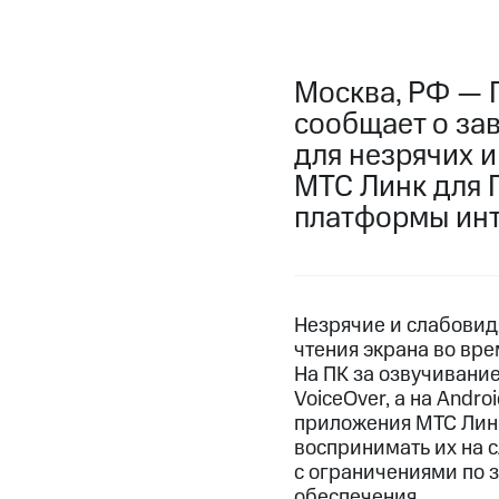
Москва, РФ — 
сообщает о за
для незрячих 
МТС Линк для П
платформы инт
Незрячие и слабовид
чтения экрана во вр
На ПК за озвучивание
VoiceOver, а на Andr
приложения МТС Линк
воспринимать их на 
с ограничениями по 
обеспечения.