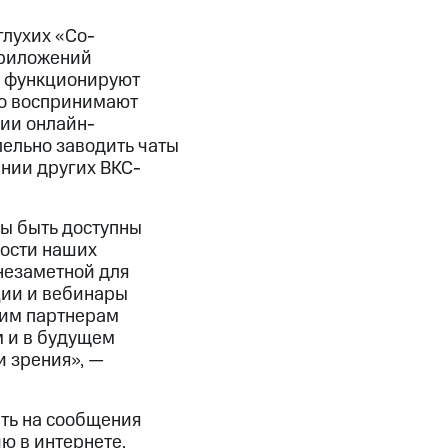
лухих «Со-
приложений
а функционируют
шо воспринимают
нии онлайн-
ельно заводить чаты
ании других ВКС-
ы быть доступны
ности наших
незаметной для
ции и вебинары
шим партнерам
м и в будущем
 зрения», —
ть на сообщения
ю в интернете.