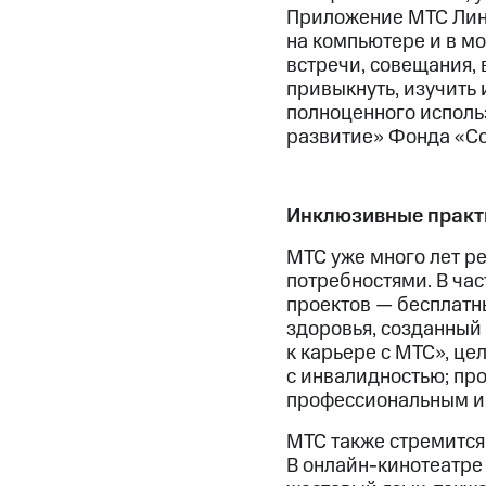
Приложение МТС Линк
на компьютере и в м
встречи, совещания, 
привыкнуть, изучить
полноценного исполь
развитие» Фонда «Со
Инклюзивные практ
МТС уже много лет р
потребностями. В ча
проектов — бесплатн
здоровья, созданный 
к карьере с МТС», ц
с инвалидностью; пр
профессиональным и 
МТС также стремится
В онлайн-кинотеатре