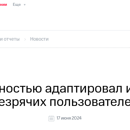
ании
Еще
ТС
Пресс-релизы
МТС о технологиях
ТС
История компании
Руководство региона
Правова
стижения
Интервью
Финансовая отчетность
Конта
 и отчеты
Новости
тивный секретарь
Раскрытие информации
Информа
ный кабинет акционера
Акционерный капитал
Конт
Порядок выкупа акций
Дивиденды
Рынок облигаци
 погашении именных облигаций
Другое
Регистрато
ностью адаптировал 
езрячих пользовател
17 июня 2024