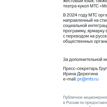
жестовый язык; такж
театра кукол МТС «М
В 2024 году МТС орг
направленный на сти
социальной интеграц
программу, ярмарку 
с переводом на русс
общественных органи
За дополнительной 
Пресс-секретарь Гру
Ирина Дерюгина
e-mail:
pr@mts.ru
Публичное акционерно
в России по предоставл