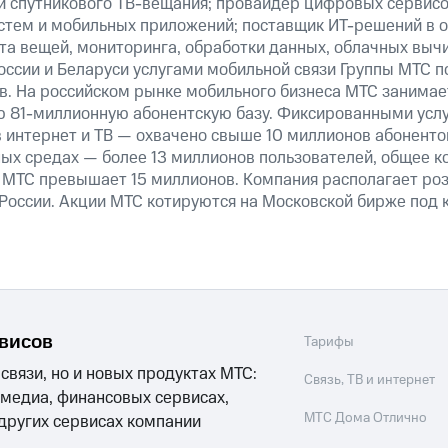
 и спутникового ТВ-вещания; провайдер цифровых сервис
истем и мобильных приложений; поставщик ИТ-решений в 
та вещей, мониторинга, обработки данных, облачных выч
оссии и Беларуси услугами мобильной связи Группы МТС п
в. На российском рынке мобильного бизнеса МТС занима
 81-миллионную абонентскую базу. Фиксированными усл
 интернет и ТВ — охвачено свыше 10 миллионов абоненто
ных средах — более 13 миллионов пользователей, общее к
 МТС превышает 15 миллионов. Компания располагает роз
 России. Акции МТС котируются на Московской бирже под 
рвисов
Тарифы
 связи, но и новых продуктах МТС:
Связь, ТВ и интернет
 медиа, финансовых сервисах,
МТС Дома Отлично
 других сервисах компании