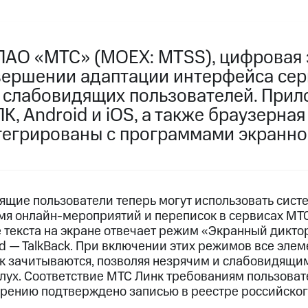
ПАО «МТС» (MOEX: MTSS), цифровая 
вершении адаптации интерфейса сер
и слабовидящих пользователей. При
К, Android и iOS, а также браузерная
егрированы с программами экранног
ящие пользователи теперь могут использовать сис
емя онлайн-мероприятий и переписок в сервисах МТС
 текста на экране отвечает режим «Экранный диктор
oid — TalkBack. При включении этих режимов все эле
 зачитываются, позволяя незрячим и слабовидящи
слух. Соответствие МТС Линк требованиям пользова
зрению подтверждено записью в реестре российско