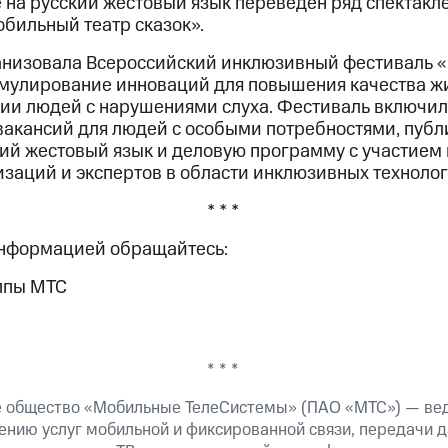
е на русский жестовый язык переведен ряд спектакл
обильный театр сказок».
анизовала Всероссийский инклюзивный фестиваль 
мулирование инноваций для повышения качества жи
ии людей с нарушениями слуха. Фестиваль включил
вакансий для людей с особыми потребностями, публ
кий жестовый язык и деловую программу с участием
заций и экспертов в области инклюзивных технолог
* * *
информацией обращайтесь:
ппы МТС
* * *
е общество «Мобильные ТелеСистемы» (ПАО «МТС») — ве
ению услуг мобильной и фиксированной связи, передачи д