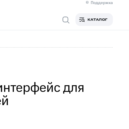
Поддержка
О МТС
я информация
Контакты
КАТАЛОГ
Медиа-центр
кты
Пригласить спикера
Инвесторам и акционерам
ция акционерам
Документы
роль и аудит
Рынок акций
й
Описание
р
Реквизиты
Контакты
Устойчивое развитие
Комплаенс и деловая этика
На главную
интерфейс для
ей