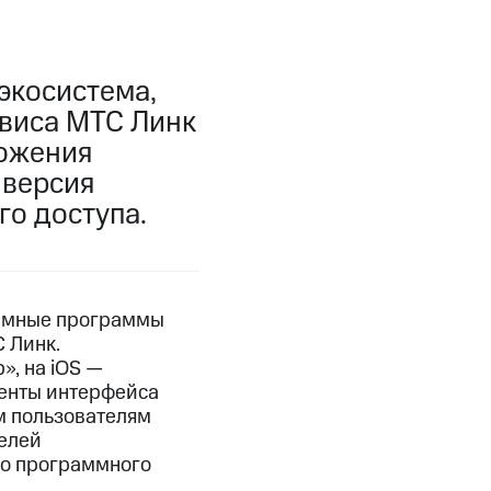
экосистема,
виса МТС Линк
ложения
 версия
о доступа.
темные программы
 Линк.
», на iOS —
менты интерфейса
м пользователям
телей
го программного