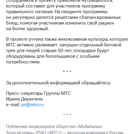
сотрудников к проекту привлекли нутрициолога,
информации
который составил для участников программу
Информация
правильного питания. На лендинге программы
акционерам
он регулярно делится рецептами сбалансированных
Документы
блюд, помогая участникам изменить свой рацион
ПАО
на более здоровый.
"МТС"
Собрания
В проекте учтена также инклюзивная культура, которую
акционеров
МТС активно развивает: запущен отдельный беговой
Личный
трек для людей старше 50 лет, площадки будут
кабинет
оборудованы для болельщиков с особыми
акционера
потребностями.
Акционерный
капитал
* * *
Контроль
и
За дополнительной информацией обращайтесь:
аудит
Рынок
Пресс-секретарь Группы МТС
акций
Ирина Дерюгина
e-mail:
pr@mts.ru
Описание
Программа
* * *
приобретения
Порядок
Публичное акционерное общество «Мобильные
выкупа
Телесистемы» (ПАО «МТС») — ведущая компания в России