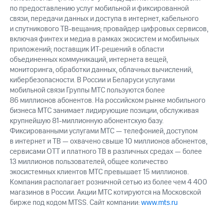
акций
по предоставлению услуг мобильной и фиксированной
Дивиденды
связи, передачи данных и доступа в интернет, кабельного
Рынок
и спутникового ТВ-вещания; провайдер цифровых сервисов,
облигаций
включая финтех и медиа в рамках экосистем и мобильных
приложений; поставщик ИТ-решений в области
Описание
объединенных коммуникаций, интернета вещей,
Еврооблигации-2023
мониторинга, обработки данных, облачных вычислений,
Уведомление
о
кибербезопасности. В России и Беларуси услугами
погашении
мобильной связи Группы МТС пользуются более
именных
86 миллионов абонентов. На российском рынке мобильного
облигаций
бизнеса МТС занимает лидирующие позиции, обслуживая
Другое
крупнейшую 81-миллионную абонентскую базу.
Фиксированными услугами МТС — телефонией, доступом
Регистратор
в интернет и ТВ — охвачено свыше 10 миллионов абонентов,
Реквизиты
сервисами OTT и платного ТВ в различных средах — более
Контакты
13 миллионов пользователей, общее количество
йчивое развитие
экосистемных клиентов МТС превышает 15 миллионов.
и деловая этика
Компания располагает розничной сетью из более чем 4 400
На главную
магазинов в России. Акции МТС котируются на Московской
бирже под кодом MTSS. Сайт компании:
www.mts.ru