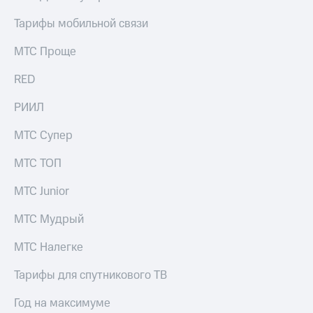
Тарифы мобильной связи
МТС Проще
RED
РИИЛ
МТС Супер
МТС ТОП
МТС Junior
МТС Мудрый
МТС Налегке
Тарифы для спутникового ТВ
Год на максимуме