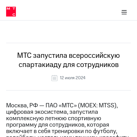
О
сторам и акционерам
Комплаенс и деловая этика
Устойчивое развитие
Медиа-центр
О МТС
О МТС
На главную
компании
О
компании
Стратегия
Стратегия
Все Новости
Карьера
в МТС
Карьера
в МТС
Пресс-
МТС запустила всероссийскую
релизы
История
спартакиаду для сотрудников
компании
МТС
о технологиях
Руководство
12 июля 2024
региона
Правовая
информация
Москва, РФ — ПАО «МТС» (MOEX: MTSS),
цифровая экосистема, запустила
Контакты
комплексную летнюю спортивную
программу для сотрудников, которая
Медиа-центр
Пресс-
включает в себя тренировки по футболу,
релизы