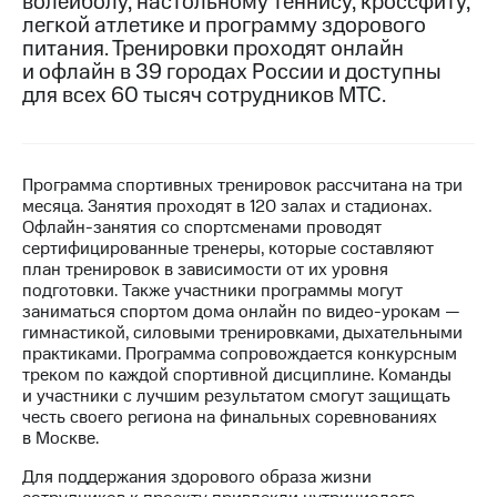
волейболу, настольному теннису, кроссфиту,
легкой атлетике и программу здорового
МТС
питания. Тренировки проходят онлайн
о технологиях
и офлайн в 39 городах России и доступны
для всех 60 тысяч сотрудников МТС.
Достижения
Интервью
Финансовая
Программа спортивных тренировок рассчитана на три
отчетность
месяца. Занятия проходят в 120 залах и стадионах.
Офлайн-занятия со спортсменами проводят
Контакты
сертифицированные тренеры, которые составляют
план тренировок в зависимости от их уровня
Пригласить
подготовки. Также участники программы могут
спикера
заниматься спортом дома онлайн по видео-урокам —
гимнастикой, силовыми тренировками, дыхательными
практиками. Программа сопровождается конкурсным
м и акционерам
Корпоративное
треком по каждой спортивной дисциплине. Команды
управление
и участники с лучшим результатом смогут защищать
честь своего региона на финальных соревнованиях
Корпоративный
в Москве.
секретарь
Для поддержания здорового образа жизни
Раскрытие