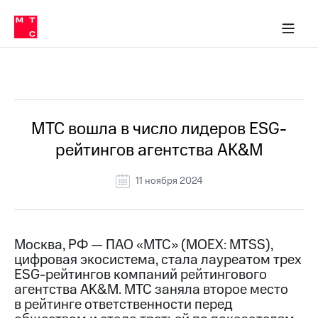
О
сторам и акционерам
Комплаенс и деловая этика
Устойчивое развитие
Медиа-центр
О МТС
О МТС
На главную
компании
О
компании
Стратегия
Стратегия
Все Новости
Карьера
в МТС
Карьера
в МТС
Пресс-
МТС вошла в число лидеров ESG-
релизы
История
рейтингов агентства AK&M
компании
МТС
о технологиях
Руководство
11 ноября 2024
региона
Правовая
информация
Москва, РФ — ПАО «МТС» (MOEX: MTSS),
цифровая экосистема, стала лауреатом трех
Контакты
ESG-рейтингов компаний рейтингового
агентства AK&M. МТС заняла второе место
Медиа-центр
Пресс-
в рейтинге ответственности перед
релизы