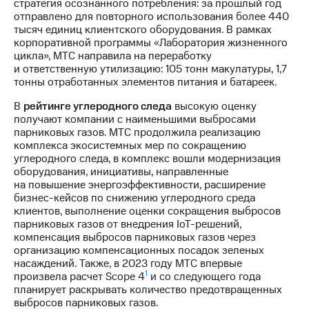
стратегия осознанного потребления: за прошлый год
акций
отправлено для повторного использования более 440
Дивиденды
тысяч единиц клиентского оборудования. В рамках
Рынок
корпоративной программы «Лаборатория жизненного
облигаций
цикла», МТС направила на переработку
и ответственную утилизацию: 105 тонн макулатуры, 1,7
Описание
тонны отработанных элементов питания и батареек.
Еврооблигации-2023
Уведомление
В
рейтинге углеродного следа
высокую оценку
о
получают компании с наименьшими выбросами
погашении
парниковых газов. МТС продолжила реализацию
именных
комплекса экосистемных мер по сокращению
облигаций
углеродного следа, в комплекс вошли модернизация
Другое
оборудования, инициативы, направленные
на повышение энергоэффективности, расширение
Регистратор
бизнес-кейсов по снижению углеродного среда
Реквизиты
клиентов, выполнение оценки сокращения выбросов
Контакты
парниковых газов от внедрения IoT-решений,
йчивое развитие
компенсация выбросов парниковых газов через
и деловая этика
организацию компенсационных посадок зеленых
На главную
насаждений. Также, в 2023 году МТС впервые
1
произвела расчет Scope 4
и со следующего года
планирует раскрывать количество предотвращенных
выбросов парниковых газов.