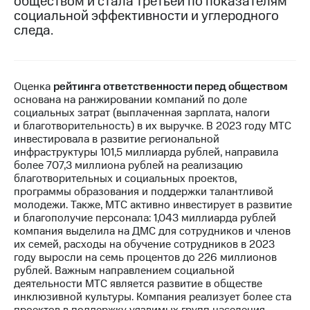
обществом и стала третьей по показателям
социальной эффективности и углеродного
МТС
следа.
о технологиях
Достижения
Оценка
рейтинга ответственности перед обществом
Интервью
основана на ранжировании компаний по доле
социальных затрат (выплаченная зарплата, налоги
Финансовая
и благотворительность) в их выручке. В 2023 году МТС
отчетность
инвестировала в развитие региональной
инфраструктуры 101,5 миллиарда рублей, направила
Контакты
более 707,3 миллиона рублей на реализацию
благотворительных и социальных проектов,
Пригласить
программы образования и поддержки талантливой
спикера
молодежи. Также, МТС активно инвестирует в развитие
и благополучие персонала: 1,043 миллиарда рублей
м и акционерам
компания выделила на ДМС для сотрудников и членов
Корпоративное
их семей, расходы на обучение сотрудников в 2023
управление
году выросли на семь процентов до 226 миллионов
рублей. Важным направлением социальной
Корпоративный
деятельности МТС является развитие в обществе
секретарь
инклюзивной культуры. Компания реализует более ста
Раскрытие