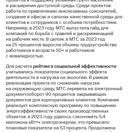
проектов в поддержку уязвимых групп населения
информации
и расширения доступной среды. Среди проектов:
Информация
работа по привлечению инклюзивных соискателей,
акционерам
создание в офисах и салонах качественной среды для
Документы
клиентов и сотрудников с особыми потребностями.
ПАО
Например, в 2023 году МТС выпустила гайд для
"МТС"
компаний по борьбе с травлей и дискриминацией
Собрания
на рабочем месте. В целом, в МТС за 2023 год
акционеров
на 25 процентов выросли объемы трудоустройства
Личный
работников в возрасте 50+ и работников
кабинет
с инвалидностью.
акционера
Акционерный
Для расчета
рейтинга социальной эффективности
капитал
учитывались показатели социального эффекта
Контроль
деятельности и нагрузка на экологию. В рамках
и
реализации проекта по снижению нагрузки
аудит
на окружающую среду, МТС перевела на электронный
Рынок
документооборот 90 процентов закрывающих
акций
документов для корпоративных клиентов. Компания
реализует комплексную программу по повышению
Описание
энергоэффективности своих производственных
Программа
объектов: в 2023 году удалось сэкономить 5,4
приобретения
миллиона кВт•ч электроэнергии, что превысило
Порядок
плановые показатели на 53 процента. Продолжена
выкупа