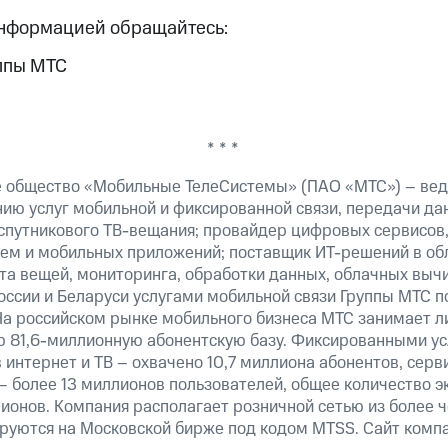
информацией обращайтесь:
ппы МТС
* * *
 общество «Мобильные ТелеСистемы» (ПАО «МТС») – вед
ию услуг мобильной и фиксированной связи, передачи дан
 спутникового ТВ-вещания; провайдер цифровых сервисов
тем и мобильных приложений; поставщик ИТ-решений в об
та вещей, мониторинга, обработки данных, облачных выч
оссии и Беларуси услугами мобильной связи Группы МТС п
На российском рынке мобильного бизнеса МТС занимает 
 81,6-миллионную абонентскую базу. Фиксированными у
 интернет и ТВ – охвачено 10,7 миллиона абонентов, серв
– более 13 миллионов пользователей, общее количество 
ионов. Компания располагает розничной сетью из более 
ируются на Московской бирже под кодом MTSS. Сайт компа