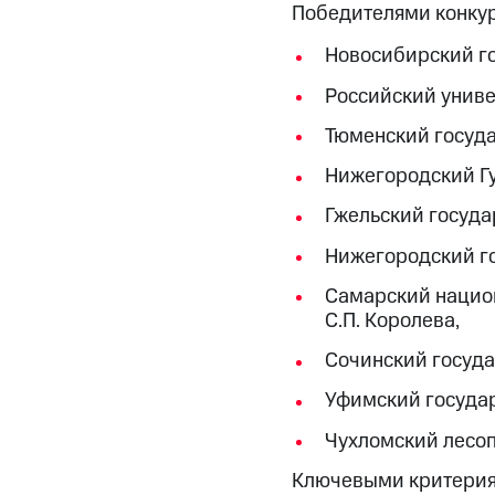
Победителями конкур
Новосибирский го
Российский унив
Тюменский госуда
Нижегородский Г
Гжельский госуда
Нижегородский го
Самарский нацио
С.П. Королева,
Сочинский госуда
Уфимский государ
Чухломский лесоп
Ключевыми критериям