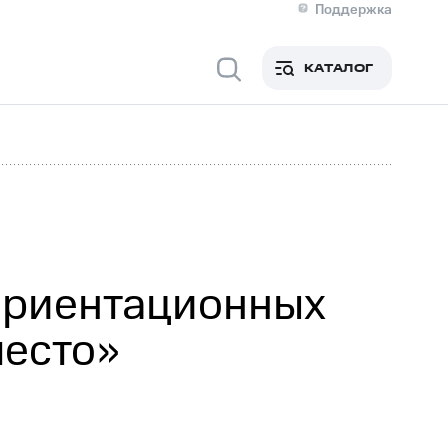
Поддержка
О МТС
я информация
Контакты
КАТАЛОГ
Медиа-центр
кты
Пригласить спикера
Инвесторам и акционерам
ция акционерам
Документы
роль и аудит
Рынок акций
й
Описание
р
Реквизиты
Контакты
Устойчивое развитие
Комплаенс и деловая этика
На главную
ориентационных
место»