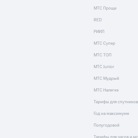
МТС Проще
RED
РИИЛ
МТС Супер
МТС ТОП
МТС Junior
МТС Мудрый
МТС Налегке
Тарифы для спутников
Год на максимуме
Полугодовой
Тарифы для часов и м