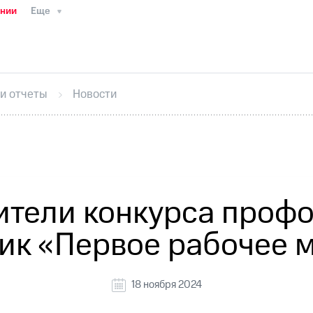
ании
Еще
ТС
Пресс-релизы
МТС о технологиях
ТС
История компании
Руководство региона
Правова
стижения
Интервью
Финансовая отчетность
Конта
 и отчеты
Новости
тивный секретарь
Раскрытие информации
Информа
ный кабинет акционера
Акционерный капитал
Конт
Порядок выкупа акций
Дивиденды
Рынок облигаци
 погашении именных облигаций
Другое
Регистрато
ители конкурса проф
ик «Первое рабочее 
18 ноября 2024