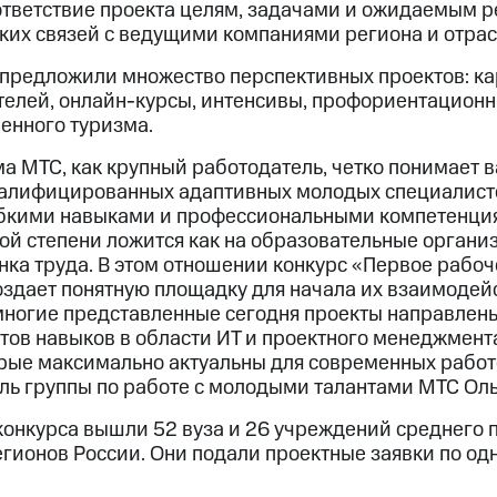
ответствие проекта целям, задачами и ожидаемым р
ких связей с ведущими компаниями региона и отрас
 предложили множество перспективных проектов: 
телей, онлайн-курсы, интенсивы, профориентационн
нного туризма.
а МТС, как крупный работодатель, четко понимает 
валифицированных адаптивных молодых специалист
бкими навыками и профессиональными компетенция
ой степени ложится как на образовательные организ
ка труда. В этом отношении конкурс «Первое рабоч
здает понятную площадку для начала их взаимодейс
 многие представленные сегодня проекты направлен
ов навыков в области ИТ и проектного менеджмента,
орые максимально актуальны для современных работ
ль группы по работе с молодыми талантами МТС Оль
 конкурса вышли 52 вуза и 26 учреждений среднего
егионов России. Они подали проектные заявки по од