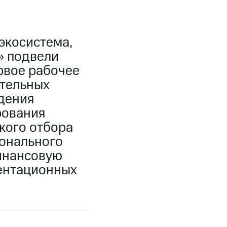
экосистема,
» подвели
рвое рабочее
ательных
дения
рования
кого отбора
ионального
финансовую
ентационных