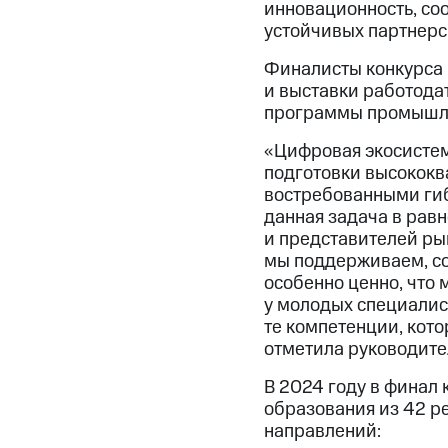
инновационность, со
устойчивых партнерс
Финалисты конкурса
и выставки работода
программы промышле
«Цифровая экосистем
подготовки высокок
востребованными ги
данная задача в равн
и представителей рын
мы поддерживаем, со
особенно ценно, что
у молодых специалист
те компетенции, кот
отметила руководите
В 2024 году в финал
образования из 42 р
направлений: