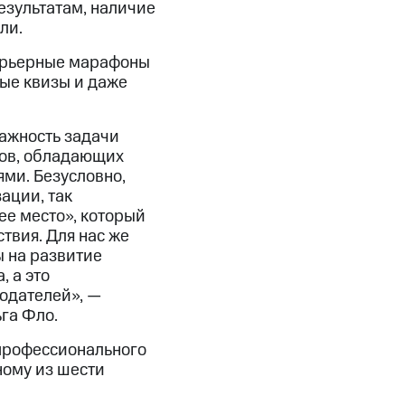
езультатам, наличие
ли.
карьерные марафоны
ые квизы и даже
важность задачи
ов, обладающих
ми. Безусловно,
ации, так
ее место», который
твия. Для нас же
ы на развитие
 а это
одателей», —
га Фло.
 профессионального
ному из шести