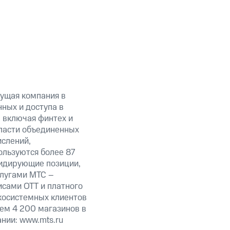
ущая компания в
ных и доступа в
, включая финтех и
ласти объединенных
ислений,
ользуются более 87
лидирующие позиции,
слугами МТС –
исами OTT и платного
экосистемных клиентов
чем 4 200 магазинов в
нии: www.mts.ru