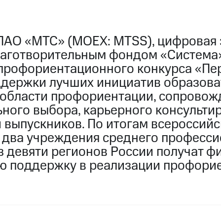
ПАО «МТС» (MOEX: MTSS), цифровая 
лаготворительным фондом «Система
 профориентационного конкурса «Пе
ддержки лучших инициатив образов
 области профориентации, сопровож
ного выбора, карьерного консульти
 выпускников. По итогам всероссийс
и два учреждения среднего професс
з девяти регионов России получат 
ю поддержку в реализации профори