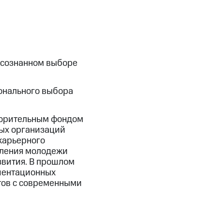
осознанном выборе
онального выбора
ворительным фондом
ных организаций
карьерного
вления молодежи
звития. В прошлом
риентационных
тов с современными