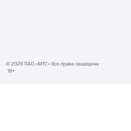
Смартфоны
Наушники
и
колонки
Умные
часы
и
трекеры
Умный
© 2026 ПАО «МТС» Все права защищены
дом
18+
Планшеты
Акции
и
скидки
Все
товары