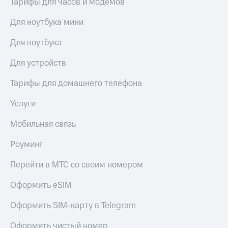
Тарифы для часов и модемов
висы и подписки
Сертификаты
МТС
безопасности
Premium
Для ноутбука мини
Всё
Подписка
Для ноутбука
под
на гигабайты
рукой
интернета,
Для устройств
в Мой МТС
фильмы,
музыка
Тарифы для домашнего телефона
Посмотрите,
и многое
что
другое
Услуги
полезного
Семейная
есть
группа
Мобильная связь
в нашем
приложении
Скидка
Роуминг
на тарифы,
КИОН
общие
Перейти в МТС со своим номером
подписки
КИОН
и услуги,
Музыка
Оформить eSIM
доступ
к геолокации
КИОН
Кино,
Оформить SIM-карту в Telegram
Строки
музыка,
книги
Оформить чистый номер