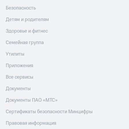
МТС
КИОН
Безопасность
Деньги
Строки
МТС
Детям и родителям
Накопления
Live
Здоровье и фитнес
Откладывайте
Гудок
деньги
и получайте
Семейная группа
Мой
доход 15%
МТС
Акции
Утилиты
Условия
Все
пополнения
Приложения
приложения
Финансы
Скидка
Все сервисы
Инвестиции
30%
на связь
Получайте
Документы
доход
онлайн
Тарифы
Документы ПАО «МТС»
Страхование
RED,
РИИЛ
Сертификаты безопасности Минцифры
Покупка
и МТС Супер
полисов
дешевле
Правовая информация
онлайн
при оплате