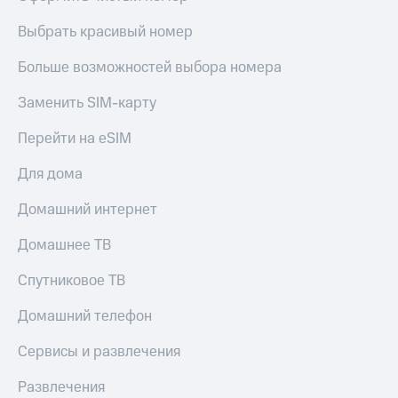
Live
и не
только
Выбрать красивый номер
Гудок
Безопасность
Больше возможностей выбора номера
Мой
МТС
Финансы
Заменить SIM-карту
Все
Детям
Перейти на eSIM
приложения
и родителям
Для дома
Инвестиции
Здоровье
и фитнес
Получайте
Домашний интернет
доход
Приложения
онлайн
Домашнее ТВ
от МТС
Страхование
Акции
Спутниковое ТВ
Покупка
полисов
Приложения
Домашний телефон
онлайн
КИОН
Скидка 30%
Сервисы и развлечения
на связь
КИОН
Музыка
Развлечения
С картой