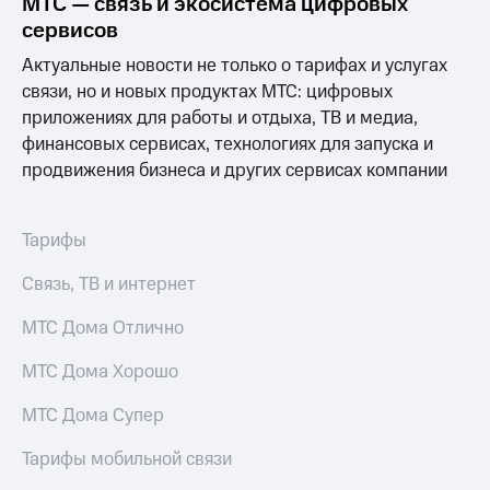
МТС — связь и экосистема цифровых
Выбрать
ТВ и телефон
красивый
для дома
сервисов
номер
Актуальные новости не только о тарифах и услугах
Услуги
Заменить
связи, но и новых продуктах МТС: цифровых
SIM-
Личный
приложениях для работы и отдыха, ТВ и медиа,
карту
кабинет
финансовых сервисах, технологиях для запуска и
интернета
продвижения бизнеса и других сервисах компании
Перейти
и
на
ТВ
eSIM
Личный
кабинет
Тарифы
Для дома
спутникового
Выберите
ТВ
Связь, ТВ и интернет
и подключите
Скачать
ТВ
приложение
МТС Дома Отлично
с выгодным
Мой
тарифом
МТС
МТС Дома Хорошо
Акции
Тарифы
МТС Дома Супер
Интернет,
ТВ и телефон
Видеонаблюдение
Тарифы мобильной связи
для дома
для дома