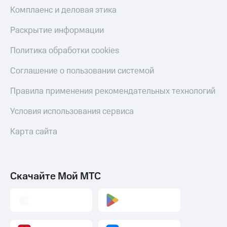
Скидка 30%
с карты
Комплаенс и деловая этика
на связь
МТС Деньги
Раскрытие информации
С картой
Обзоры
МТС
товаров
Политика обработки cookies
Деньги
МТС
Скидки
Соглашение о пользовании системой
Накопления
до 40%
на смартфоны
Правила применения рекомендательных технологий
Откладывайте
деньги
при
и получайте
Условия использования сервиса
покупке
доход 15%
со связью
Платежи
Карта сайта
МТС
и
переводы
Пополнить
Скачайте Мой МТС
номер
МТС
Настройки
автоплатежа