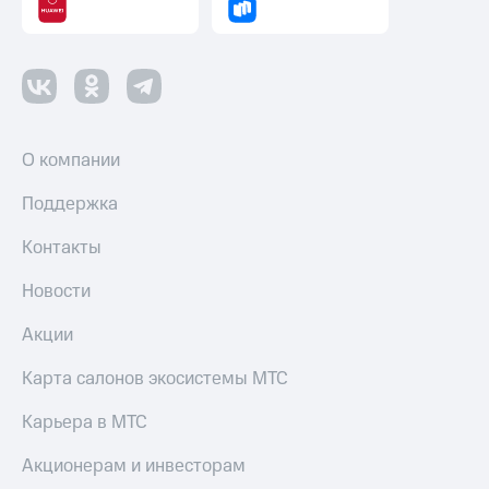
Пополнить
номер
другого
оператора
Оплата
интернета
О компании
и
ТВ
Поддержка
Переводы
Контакты
с
телефона
на карту
Новости
МТС Pay
Акции
Оплата
Карта салонов экосистемы МТС
по QR-
коду
Карьера в МТС
за границей
Акционерам и инвесторам
тернет-магазин