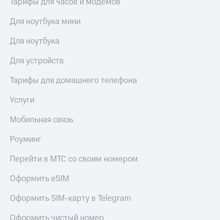
Тарифы для часов и модемов
висы и подписки
Сертификаты
МТС
безопасности
Premium
Для ноутбука мини
Всё
Подписка
Для ноутбука
под
на гигабайты
рукой
интернета,
Для устройств
в Мой МТС
фильмы,
музыка
Тарифы для домашнего телефона
Посмотрите,
и многое
что
другое
Услуги
полезного
Семейная
есть
группа
Мобильная связь
в нашем
приложении
Скидка
Роуминг
на тарифы,
КИОН
общие
Перейти в МТС со своим номером
подписки
КИОН
и услуги,
Музыка
Оформить eSIM
доступ
к геолокации
КИОН
Кино,
Оформить SIM-карту в Telegram
Строки
музыка,
книги
Оформить чистый номер