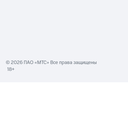
Смартфоны
Наушники
и
колонки
Умные
часы
и
трекеры
Умный
© 2026 ПАО «МТС» Все права защищены
дом
18+
Планшеты
Акции
и
скидки
Все
товары