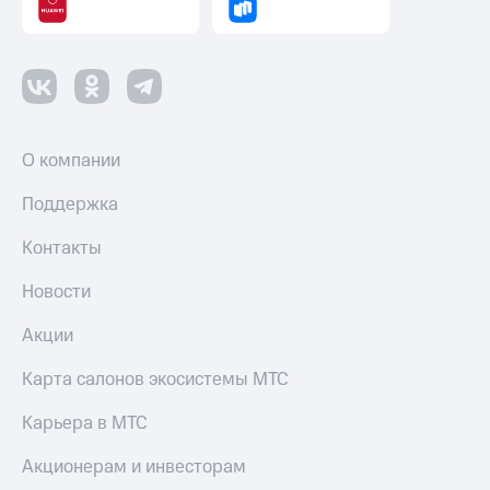
Пополнить
номер
другого
оператора
Оплата
интернета
О компании
и
ТВ
Поддержка
Переводы
Контакты
с
телефона
на карту
Новости
МТС Pay
Акции
Оплата
Карта салонов экосистемы МТС
по QR-
коду
Карьера в МТС
за границей
Акционерам и инвесторам
тернет-магазин