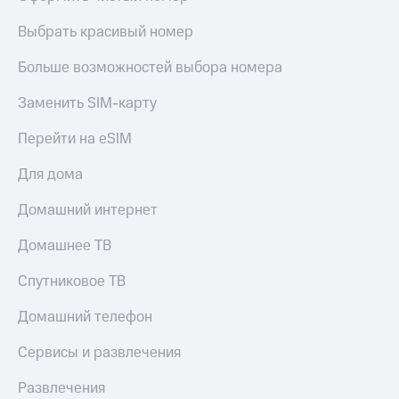
Live
и не
только
Выбрать красивый номер
Гудок
Безопасность
Больше возможностей выбора номера
Мой
МТС
Финансы
Заменить SIM-карту
Все
Детям
Перейти на eSIM
приложения
и родителям
Для дома
Инвестиции
Здоровье
и фитнес
Получайте
Домашний интернет
доход
Приложения
онлайн
Домашнее ТВ
от МТС
Страхование
Акции
Спутниковое ТВ
Покупка
полисов
Приложения
Домашний телефон
онлайн
КИОН
Скидка 30%
Сервисы и развлечения
на связь
КИОН
Музыка
Развлечения
С картой