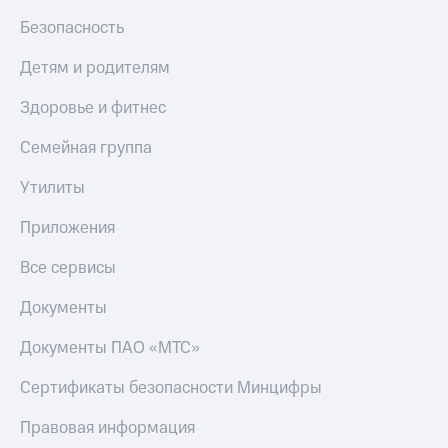
МТС
КИОН
Безопасность
Деньги
Строки
МТС
Детям и родителям
Накопления
Live
Здоровье и фитнес
Откладывайте
Гудок
деньги
и получайте
Семейная группа
Мой
доход 15%
МТС
Акции
Утилиты
Условия
Все
пополнения
Приложения
приложения
Финансы
Скидка
Все сервисы
Инвестиции
30%
на связь
Получайте
Документы
доход
онлайн
Тарифы
Документы ПАО «МТС»
Страхование
RED,
РИИЛ
Сертификаты безопасности Минцифры
Покупка
и МТС Супер
полисов
дешевле
Правовая информация
онлайн
при оплате