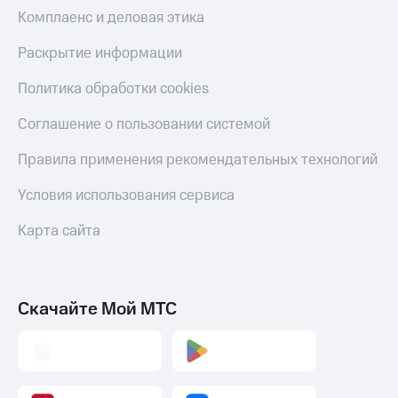
Скидка 30%
с карты
Комплаенс и деловая этика
на связь
МТС Деньги
Раскрытие информации
С картой
Обзоры
МТС
товаров
Политика обработки cookies
Деньги
МТС
Скидки
Соглашение о пользовании системой
Накопления
до 40%
на смартфоны
Правила применения рекомендательных технологий
Откладывайте
деньги
при
и получайте
Условия использования сервиса
покупке
доход 15%
со связью
Платежи
Карта сайта
МТС
и
переводы
Пополнить
Скачайте Мой МТС
номер
МТС
Настройки
автоплатежа