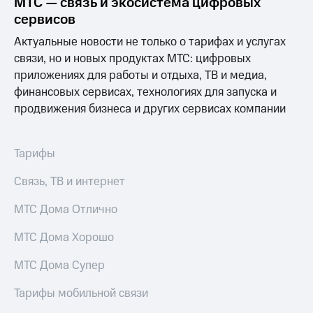
МТС — связь и экосистема цифровых
Выбрать
ТВ и телефон
красивый
для дома
сервисов
номер
Актуальные новости не только о тарифах и услугах
Услуги
Заменить
связи, но и новых продуктах МТС: цифровых
SIM-
Личный
приложениях для работы и отдыха, ТВ и медиа,
карту
кабинет
финансовых сервисах, технологиях для запуска и
интернета
продвижения бизнеса и других сервисах компании
Перейти
и
на
ТВ
eSIM
Личный
кабинет
Тарифы
Для дома
спутникового
Выберите
ТВ
Связь, ТВ и интернет
и подключите
Скачать
ТВ
приложение
МТС Дома Отлично
с выгодным
Мой
тарифом
МТС
МТС Дома Хорошо
Акции
Тарифы
МТС Дома Супер
Интернет,
ТВ и телефон
Видеонаблюдение
Тарифы мобильной связи
для дома
для дома