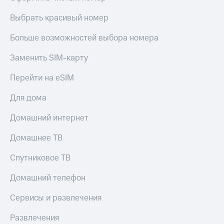
Live
и не
только
Выбрать красивый номер
Гудок
Безопасность
Больше возможностей выбора номера
Мой
МТС
Финансы
Заменить SIM-карту
Все
Детям
Перейти на eSIM
приложения
и родителям
Для дома
Инвестиции
Здоровье
и фитнес
Получайте
Домашний интернет
доход
Приложения
онлайн
Домашнее ТВ
от МТС
Страхование
Акции
Спутниковое ТВ
Покупка
полисов
Приложения
Домашний телефон
онлайн
КИОН
Скидка 30%
Сервисы и развлечения
на связь
КИОН
Музыка
Развлечения
С картой