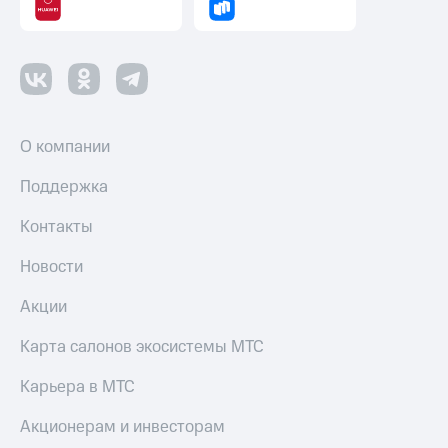
Пополнить
номер
другого
оператора
Оплата
интернета
О компании
и
ТВ
Поддержка
Переводы
Контакты
с
телефона
на карту
Новости
МТС Pay
Акции
Оплата
Карта салонов экосистемы МТС
по QR-
коду
Карьера в МТС
за границей
Акционерам и инвесторам
тернет-магазин