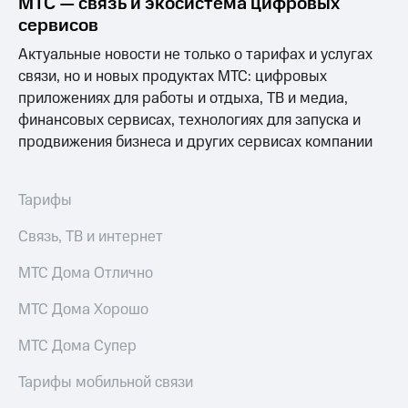
МТС — связь и экосистема цифровых
Выбрать
ТВ и телефон
красивый
для дома
сервисов
номер
Актуальные новости не только о тарифах и услугах
Услуги
Заменить
связи, но и новых продуктах МТС: цифровых
SIM-
Личный
приложениях для работы и отдыха, ТВ и медиа,
карту
кабинет
финансовых сервисах, технологиях для запуска и
интернета
продвижения бизнеса и других сервисах компании
Перейти
и
на
ТВ
eSIM
Личный
кабинет
Тарифы
Для дома
спутникового
Выберите
ТВ
Связь, ТВ и интернет
и подключите
Скачать
ТВ
приложение
МТС Дома Отлично
с выгодным
Мой
тарифом
МТС
МТС Дома Хорошо
Акции
Тарифы
МТС Дома Супер
Интернет,
ТВ и телефон
Видеонаблюдение
Тарифы мобильной связи
для дома
для дома