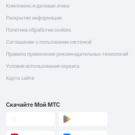
Скидка 30%
с карты
Комплаенс и деловая этика
на связь
МТС Деньги
Раскрытие информации
С картой
Обзоры
МТС
товаров
Политика обработки cookies
Деньги
МТС
Скидки
Соглашение о пользовании системой
Накопления
до 40%
на смартфоны
Правила применения рекомендательных технологий
Откладывайте
деньги
при
и получайте
Условия использования сервиса
покупке
доход 15%
со связью
Платежи
Карта сайта
МТС
и
переводы
Пополнить
Скачайте Мой МТС
номер
МТС
Настройки
автоплатежа