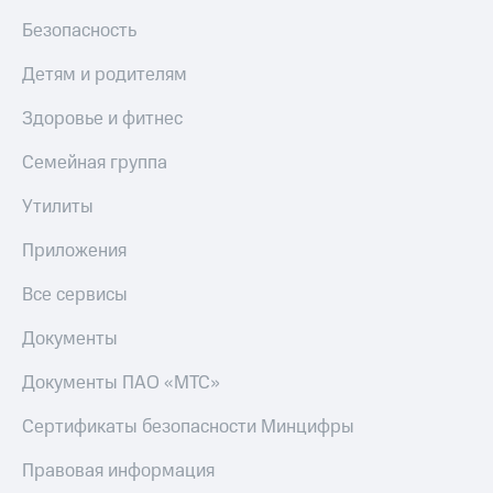
МТС
КИОН
Безопасность
Деньги
Строки
МТС
Детям и родителям
Накопления
Live
Здоровье и фитнес
Откладывайте
Гудок
деньги
и получайте
Семейная группа
Мой
доход 15%
МТС
Акции
Утилиты
Условия
Все
пополнения
Приложения
приложения
Финансы
Скидка
Все сервисы
Инвестиции
30%
на связь
Получайте
Документы
доход
онлайн
Тарифы
Документы ПАО «МТС»
Страхование
RED,
РИИЛ
Сертификаты безопасности Минцифры
Покупка
и МТС Супер
полисов
дешевле
Правовая информация
онлайн
при оплате