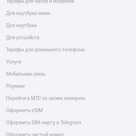
Тарифы для часов и модемов
висы и подписки
Сертификаты
МТС
безопасности
Premium
Для ноутбука мини
Всё
Подписка
Для ноутбука
под
на гигабайты
рукой
интернета,
Для устройств
в Мой МТС
фильмы,
музыка
Тарифы для домашнего телефона
Посмотрите,
и многое
что
другое
Услуги
полезного
Семейная
есть
группа
Мобильная связь
в нашем
приложении
Скидка
Роуминг
на тарифы,
КИОН
общие
Перейти в МТС со своим номером
подписки
КИОН
и услуги,
Музыка
Оформить eSIM
доступ
к геолокации
КИОН
Кино,
Оформить SIM-карту в Telegram
Строки
музыка,
книги
Оформить чистый номер