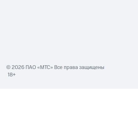
Смартфоны
Наушники
и
колонки
Умные
часы
и
трекеры
Умный
© 2026 ПАО «МТС» Все права защищены
дом
18+
Планшеты
Акции
и
скидки
Все
товары