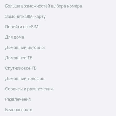
Больше возможностей выбора номера
Тарифы
Покупка
RED,
полисов
РИИЛ
Заменить SIM-карту
онлайн
и МТС Супер
дешевле
Перейти на eSIM
Скидка 30%
при оплате
на связь
с карты
Для дома
МТС Деньги
С картой
МТС
Домашний интернет
Обзоры
Деньги
товаров
Домашнее ТВ
МТС
Скидки
Накопления
Спутниковое ТВ
до 40%
Откладывайте
на смартфоны
Домашний телефон
деньги
и получайте
при
Сервисы и развлечения
доход 15%
покупке
со связью
Развлечения
Платежи
МТС
и
переводы
Безопасность