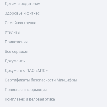
Пополнить
Детям и родителям
номер
МТС
Здоровье и фитнес
Настройки
Семейная группа
автоплатежа
Утилиты
Пополнить
номер
Приложения
другого
оператора
Все сервисы
Оплата
Документы
интернета
и
Документы ПАО «МТС»
ТВ
Сертификаты безопасности Минцифры
Переводы
с
телефона
Правовая информация
на карту
Комплаенс и деловая этика
МТС Pay