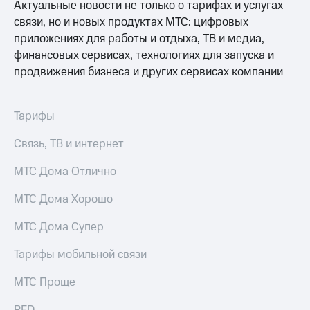
Актуальные новости не только о тарифах и услугах
доступ
связи, но и новых продуктах МТС: цифровых
висы и подписки
к геолокации
МТС
приложениях для работы и отдыха, ТВ и медиа,
Сертификаты
Premium
финансовых сервисах, технологиях для запуска и
безопасности
продвижения бизнеса и других сервисах компании
Подписка
Всё
на гигабайты
интернета,
под
Тарифы
фильмы,
рукой
музыка
в Мой МТС
и многое
Связь, ТВ и интернет
другое
Посмотрите,
МТС Дома Отлично
что
Семейная
полезного
группа
МТС Дома Хорошо
есть
в нашем
Скидка
МТС Дома Супер
приложении
на тарифы,
общие
КИОН
Тарифы мобильной связи
подписки
и услуги,
КИОН
МТС Проще
доступ
Музыка
к геолокации