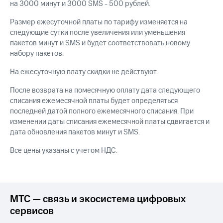
на 3000 минут и 3000 SMS - 500 рублей.
для дома
Услуги
Размер ежесуточной платы по тарифу изменяется на
290 ₽/
следующие сутки после увеличения или уменьшения
мес
Акции
пакетов минут и SMS и будет соответствовать новому
МТС
набору пакетов.
Домашний
Premium
интернет
На ежесуточную плату скидки не действуют.
Подписка
Домашнее
После возврата на помесячную оплату дата следующего
на гигабайты
ТВ
интернета,
списания ежемесячной платы будет определяться
фильмы,
последней датой полного ежемесячного списания. При
Спутниковое
музыка
изменении даты списания ежемесячной платы сдвигается и
ТВ
и многое
дата обновления пакетов минут и SMS.
другое
Домашний
Все цены указаны с учетом НДС.
телефон
Семейная
группа
Перейти
в МТС
Скидка
со своим
на тарифы,
МТС — связь и экосистема цифровых
номером
общие
сервисов
подписки
Поддержка
и услуги,