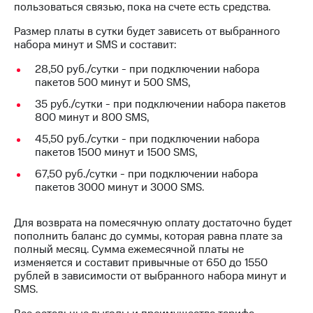
пользоваться связью, пока на счете есть средства.
на связь
Размер платы в сутки будет зависеть от выбранного
Роуминг
Тарифы
набора минут и SMS и составит:
RED,
Семейная
РИИЛ
28,50 руб./сутки - при подключении набора
группа
и МТС
пакетов 500 минут и 500 SMS,
Супер
Заказать
35 руб./сутки - при подключении набора пакетов
дешевле
SIM-
800 минут и 800 SMS,
при
карту
оплате
45,50 руб./сутки - при подключении набора
с карты
пакетов 1500 минут и 1500 SMS,
Оформить
МТС
eSIM
Деньги
67,50 руб./сутки - при подключении набора
пакетов 3000 минут и 3000 SMS.
SIM-
Выберите
карта
и подключите
для
Для возврата на помесячную оплату достаточно будет
ТВ
иностранцев
пополнить баланс до суммы, которая равна плате за
с выгодным
полный месяц. Сумма ежемесячной платы не
тарифом
Оформить
изменяется и составит привычные от 650 до 1550
чистый
рублей в зависимости от выбранного набора минут и
Тарифы
номер
SMS.