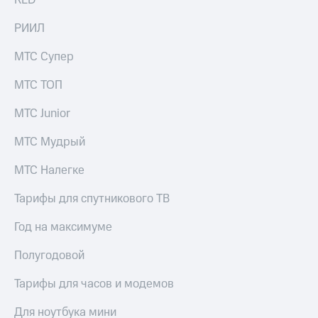
RED
КИОН
Кино,
Строки
музыка,
РИИЛ
книги
Live
и не
МТС Супер
только
Гудок
МТС ТОП
Безопасность
Мой
МТС Junior
МТС
Финансы
МТС Мудрый
Все
Детям
приложения
и родителям
МТС Налегке
Инвестиции
Здоровье
Тарифы для спутникового ТВ
и фитнес
Получайте
доход
Год на максимуме
Приложения
онлайн
от МТС
Полугодовой
Страхование
Акции
Тарифы для часов и модемов
Покупка
Приложения
полисов
КИОН
Для ноутбука мини
онлайн