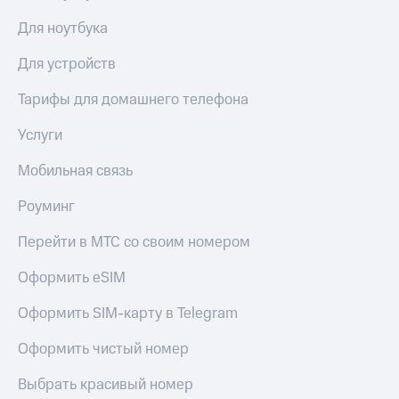
КИОН
Для ноутбука
Скидка 30%
Музыка
на связь
Для устройств
КИОН
С картой
Строки
МТС
Тарифы для домашнего телефона
Деньги
Live
Услуги
МТС
Гудок
Накопления
Мобильная связь
Мой
Откладывайте
Роуминг
МТС
деньги
и получайте
Перейти в МТС со своим номером
Все
доход 15%
приложения
Оформить eSIM
Акции
Финансы
Инвестиции
Условия
пополнения
Оформить SIM-карту в Telegram
Получайте
доход
Скидка
Оформить чистый номер
онлайн
30%
на связь
Выбрать красивый номер
Страхование