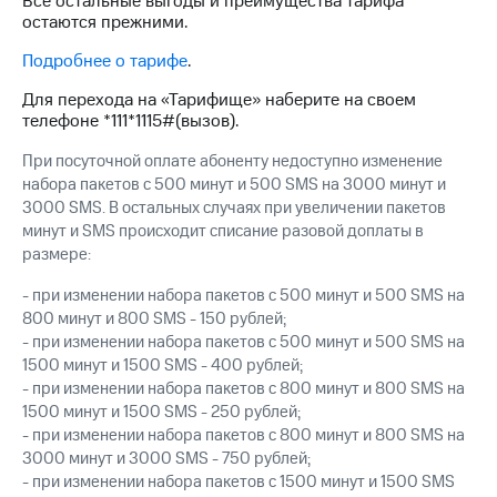
Все остальные выгоды и преимущества тарифа
Интернет,
Выбрать
остаются прежними.
ТВ и телефон
красивый
для дома
номер
Подробнее о тарифе
.
Заменить
Для перехода на «Тарифище» наберите на своем
Услуги
SIM-
телефоне *111*1115#(вызов).
карту
Личный
При посуточной оплате абоненту недоступно изменение
кабинет
Перейти
набора пакетов с 500 минут и 500 SMS на 3000 минут и
интернета
на
3000 SMS. В остальных случаях при увеличении пакетов
и
eSIM
ТВ
минут и SMS происходит списание разовой доплаты в
Личный
размере:
Для дома
кабинет
Выберите
спутникового
- при изменении набора пакетов с 500 минут и 500 SMS на
и подключите
ТВ
800 минут и 800 SMS - 150 рублей;
ТВ
Скачать
с выгодным
- при изменении набора пакетов с 500 минут и 500 SMS на
приложение
тарифом
1500 минут и 1500 SMS - 400 рублей;
Мой
- при изменении набора пакетов с 800 минут и 800 SMS на
МТС
1500 минут и 1500 SMS - 250 рублей;
Акции
Тарифы
- при изменении набора пакетов с 800 минут и 800 SMS на
Интернет,
3000 минут и 3000 SMS - 750 рублей;
ТВ и телефон
- при изменении набора пакетов с 1500 минут и 1500 SMS
Видеонаблюдение
для дома