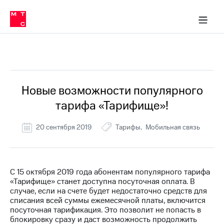
Перенести
ка 30% на связь
обильная связь
Сервисы и подписки
Интернет-магазин
Для дома
Скидка 30% на связь
Личные кабинеты
Финансы
Приложения
номер
ичные кабинеты
в МТС
Мобильная
связь
Все Новости
Тарифы
Интернет
и
ТВ
Услуги
Новые возможности популярного
Спутниковое
тарифа «Тарифище»!
ТВ
Роуминг
МТС
20 сентября 2019
Тарифы
Мобильная связь
Деньги
Личный
кабинет
Мобильная связь
Скачать
Перенести
С 15 октября 2019 года абонентам популярного тарифа
приложение
номер
«Тарифище» станет доступна посуточная оплата. В
Мой
в МТС
случае, если на счете будет недостаточно средств для
МТС
списания всей суммы ежемесячной платы, включится
Акции
Тарифы
посуточная тарификация. Это позволит не попасть в
блокировку сразу и даст возможность продолжить
Скидка 30%
Услуги