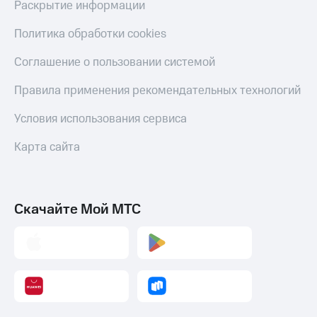
Раскрытие информации
Оплата
по QR-
Политика обработки cookies
коду
за границей
Соглашение о пользовании системой
тернет-магазин
Правила применения рекомендательных технологий
Смартфоны
Условия использования сервиса
Наушники
и
Карта сайта
колонки
Умные
часы
и
Скачайте Мой МТС
трекеры
Умный
дом
Планшеты
Акции