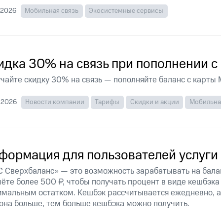
ые часы и трекеры
Умный дом
Планшеты
Акции и 
.2026
Мобильная связь
Экосистемные сервисы
ход 15%
идка 30% на связь при пополнении с
ле при оплате с карты МТС Деньги
чайте скидку 30% на связь — пополняйте баланс с карты
.2026
Новости компании
Тарифы
Скидки и акции
Мобильна
формация для пользователей услуги
 Сверхбаланс» — это возможность зарабатывать на бала
чёте более 500 ₽, чтобы получать процент в виде кешбэк
мальным остатком. Кешбэк рассчитывается ежедневно, а 
она больше, тем больше кешбэка можно получить.