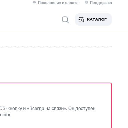
Пополнение и оплата
Поддержка
Скидка 30% на связь
Личные кабинеты
КАТАЛОГ
Мобильная связь
IM-карта для иностранцев
M
Для дома
ерейти в МТС со своим
ой МТС
Сервисы и подписки
S-кнопку и «Всегда на связи». Он доступен
unior