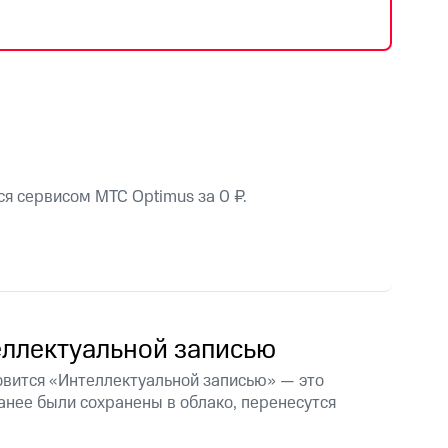
фитнес
Приложения от МТС
Приложения
Финансы
я сервисом МТС Optimus за 0 ₽.
еллектуальной записью
овится «Интеллектуальной записью» — это
угого оператора
Оплата
анее были сохранены в облако, перенесутся
Интернет-магазин