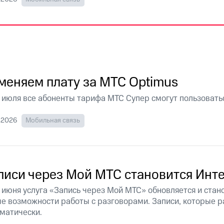
услуги, доступ к геолокации
пасность
Финансы
Детям и родителям
Здоровье и 
ильмы, музыка и многое другое
услуги, доступ к геолокации
ive
Гудок
Мой МТС
Все приложения
меняем плату за МТС Optimus
 июля все абоненты тарифа МТС Супер смогут пользоватьс
 в нашем приложении
.2026
Мобильная связь
ive
Гудок
Мой МТС
Все приложения
Инвестиции
писи через Мой МТС становится Инт
ход 15%
 июня услуга «Запись через Мой МТС» обновляется и стан
ер МТС
Настройки автоплатежа
Пополнить номер др
е возможности работы с разговорами. Записи, которые р
 на карту
МТС Pay
Оплата по QR-коду за границей
матически.