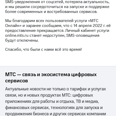
SMS-уведомления от соцсетей, потеряла актуальность,
на связь
и мы решили сосредоточиться на запуске и поддержке
более современных и востребованных сервисов.
Роуминг
Тарифы
RED,
Мы благодарим всех пользователей услуги «МТС
Семейная
РИИЛ
Онлайн» и заранее сообщаем, что с 14 апреля 2022 г. её
группа
и МТС
предоставление прекращается. Личный кабинет услуги
Супер
online.mts.ru станет недоступен, SMS-оповещения
Заказать
дешевле
будут отключены.
SIM-
при
карту
оплате
Спасибо, что были с нами всё это время!
с карты
Оформить
МТС
eSIM
Деньги
SIM-
Выберите
МТС — связь и экосистема цифровых
карта
и подключите
сервисов
для
ТВ
иностранцев
с выгодным
Актуальные новости не только о тарифах и услугах
тарифом
связи, но и новых продуктах МТС: цифровых
Оформить
приложениях для работы и отдыха, ТВ и медиа,
чистый
Тарифы
номер
финансовых сервисах, технологиях для запуска и
продвижения бизнеса и других сервисах компании