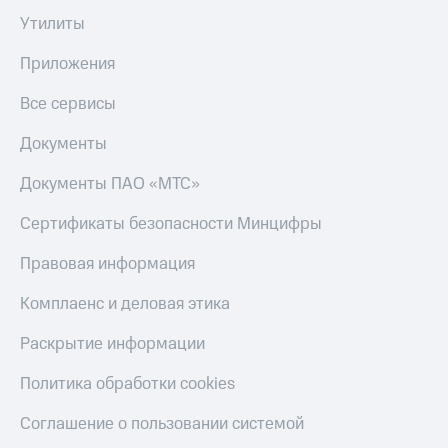
Утилиты
КИОН
Скидка 30%
Музыка
на связь
Приложения
КИОН
С картой
Строки
Все сервисы
МТС
Деньги
Live
Документы
МТС
Гудок
Накопления
Документы ПАО «МТС»
Мой
Откладывайте
Сертификаты безопасности Минцифры
МТС
деньги
и получайте
Правовая информация
Все
доход 15%
приложения
Комплаенс и деловая этика
Акции
Финансы
Инвестиции
Условия
Раскрытие информации
пополнения
Получайте
Политика обработки cookies
доход
Скидка
онлайн
30%
Соглашение о пользовании системой
на связь
Страхование