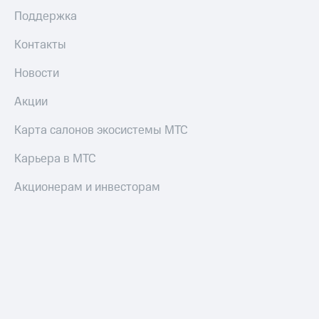
Пополнить
Поддержка
номер
МТС
Контакты
Настройки
Новости
автоплатежа
Акции
Пополнить
номер
Карта салонов экосистемы МТС
другого
оператора
Карьера в МТС
Оплата
интернета
Акционерам и инвесторам
и
ТВ
Переводы
с
телефона
на карту
МТС Pay