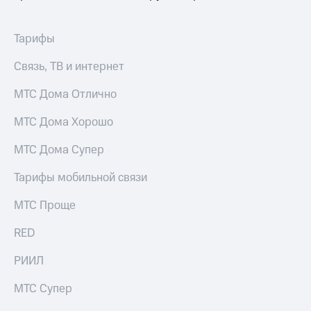
Интернет,
Выбрать
ТВ и телефон
красивый
для дома
номер
Тарифы
Заменить
Услуги
Связь, ТВ и интернет
SIM-
карту
Личный
МТС Дома Отлично
кабинет
Перейти
интернета
на
МТС Дома Хорошо
и
eSIM
ТВ
МТС Дома Супер
Личный
Для дома
кабинет
Выберите
Тарифы мобильной связи
спутникового
и подключите
ТВ
ТВ
МТС Проще
Скачать
с выгодным
приложение
тарифом
RED
Мой
МТС
РИИЛ
Акции
Тарифы
Интернет,
МТС Супер
ТВ и телефон
Видеонаблюдение
для дома