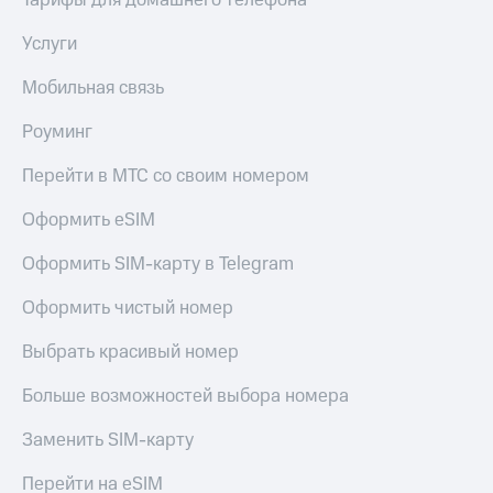
Тарифы для домашнего телефона
доступ
висы и подписки
к геолокации
Услуги
МТС
Сертификаты
Premium
Мобильная связь
безопасности
Подписка
Роуминг
Всё
на гигабайты
интернета,
под
Перейти в МТС со своим номером
фильмы,
рукой
музыка
в Мой МТС
Оформить eSIM
и многое
другое
Посмотрите,
Оформить SIM-карту в Telegram
что
Семейная
полезного
группа
Оформить чистый номер
есть
в нашем
Скидка
Выбрать красивый номер
приложении
на тарифы,
общие
Больше возможностей выбора номера
КИОН
подписки
и услуги,
Заменить SIM-карту
КИОН
доступ
Музыка
к геолокации
Перейти на eSIM