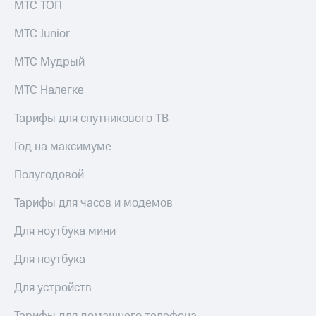
МТС ТОП
для дома
Услуги
МТС Junior
290 ₽/
мес
Акции
МТС Мудрый
МТС
Домашний
Premium
МТС Налегке
интернет
Подписка
Тарифы для спутникового ТВ
Домашнее
на гигабайты
ТВ
интернета,
Год на максимуме
фильмы,
Спутниковое
музыка
Полугодовой
ТВ
и многое
другое
Тарифы для часов и модемов
Домашний
телефон
Семейная
Для ноутбука мини
группа
Перейти
Для ноутбука
в МТС
Скидка
со своим
на тарифы,
номером
Для устройств
общие
подписки
Поддержка
и услуги,