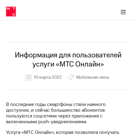
Перенести
ка 30% на связь
обильная связь
Сервисы и подписки
Интернет-магазин
Для дома
Скидка 30% на связь
Личные кабинеты
Финансы
Приложения
номер
ичные кабинеты
в МТС
Мобильная
связь
Все Новости
Тарифы
Интернет
и
ТВ
Услуги
Информация для пользователей
Спутниковое
услуги «МТС Онлайн»
ТВ
Роуминг
МТС
10 марта 2022
Мобильная связь
Деньги
Личный
кабинет
Мобильная связь
Скачать
Перенести
В последние годы смартфоны стали намного
приложение
номер
доступнее, и сейчас большинство абонентов
Мой
в МТС
пользуются соцсетями через приложения с
МТС
включенными push-уведомлениями.
Акции
Тарифы
Услуга «МТС Онлайн», которая позволяла получать
Скидка 30%
Услуги