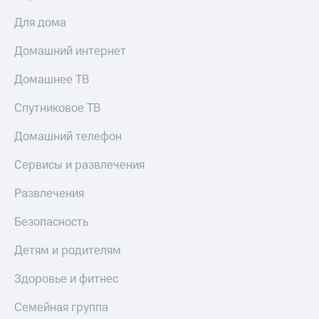
КИОН
Кино,
Для дома
Строки
музыка,
книги
Live
Домашний интернет
и не
только
Гудок
Домашнее ТВ
Безопасность
Мой
Спутниковое ТВ
МТС
Финансы
Домашний телефон
Все
Детям
приложения
и родителям
Сервисы и развлечения
Инвестиции
Здоровье
Развлечения
и фитнес
Получайте
Безопасность
доход
Приложения
онлайн
от МТС
Детям и родителям
Страхование
Акции
Здоровье и фитнес
Покупка
Приложения
полисов
Семейная группа
КИОН
онлайн