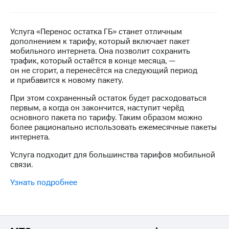
на связь
Роуминг
Тарифы
Услуга «Перенос остатка ГБ» станет отличным
RED,
дополнением к тарифу, который включает пакет
Семейная
РИИЛ
мобильного интернета. Она позволит сохранить
группа
и МТС
трафик, который остаётся в конце месяца, —
Супер
он не сгорит, а перенесётся на следующий период
Заказать
дешевле
и прибавится к новому пакету.
SIM-
при
карту
оплате
При этом сохраненный остаток будет расходоваться
с карты
первым, а когда он закончится, наступит черёд
Оформить
МТС
основного пакета по тарифу. Таким образом можно
eSIM
Деньги
более рационально использовать ежемесячные пакеты
интернета.
SIM-
Выберите
карта
и подключите
Услуга подходит для большинства тарифов мобильной
для
ТВ
связи.
иностранцев
с выгодным
Узнать подробнее
тарифом
Оформить
чистый
Тарифы
номер