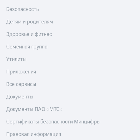
КИОН
Безопасность
Скидка 30%
Музыка
на связь
Детям и родителям
КИОН
С картой
Строки
Здоровье и фитнес
МТС
Деньги
Live
Семейная группа
МТС
Гудок
Накопления
Утилиты
Мой
Откладывайте
Приложения
МТС
деньги
и получайте
Все сервисы
Все
доход 15%
приложения
Документы
Акции
Финансы
Инвестиции
Условия
Документы ПАО «МТС»
пополнения
Получайте
доход
Скидка
Сертификаты безопасности Минцифры
онлайн
30%
Правовая информация
на связь
Страхование