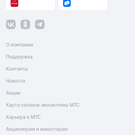
Пополнить
номер
МТС
Настройки
автоплатежа
Пополнить
О компании
номер
другого
Поддержка
оператора
Контакты
Оплата
интернета
Новости
и
ТВ
Акции
Переводы
Карта салонов экосистемы МТС
с
телефона
Карьера в МТС
на карту
Акционерам и инвесторам
МТС Pay