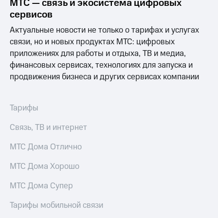
Интернет,
МТС — связь и экосистема цифровых
Выбрать
ТВ и телефон
красивый
сервисов
для дома
номер
Актуальные новости не только о тарифах и услугах
Заменить
связи, но и новых продуктах МТС: цифровых
Услуги
SIM-
приложениях для работы и отдыха, ТВ и медиа,
карту
Личный
финансовых сервисах, технологиях для запуска и
кабинет
Перейти
продвижения бизнеса и других сервисах компании
интернета
на
и
eSIM
ТВ
Тарифы
Личный
Для дома
кабинет
Выберите
Связь, ТВ и интернет
спутникового
и подключите
ТВ
ТВ
МТС Дома Отлично
Скачать
с выгодным
приложение
тарифом
МТС Дома Хорошо
Мой
МТС
Акции
МТС Дома Супер
Тарифы
Интернет,
ТВ и телефон
Тарифы мобильной связи
Видеонаблюдение
для дома