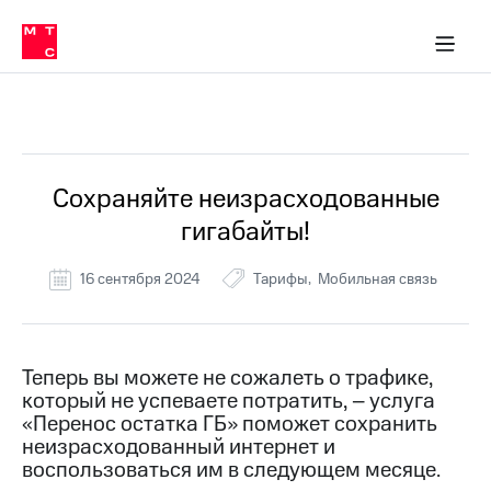
Перенести
ка 30% на связь
обильная связь
Сервисы и подписки
Интернет-магазин
Для дома
Скидка 30% на связь
Личные кабинеты
Финансы
Приложения
номер
ичные кабинеты
в МТС
Мобильная
связь
Все Новости
Тарифы
Интернет
и
ТВ
Услуги
Сохраняйте неизрасходованные
Спутниковое
гигабайты!
ТВ
Роуминг
МТС
16 сентября 2024
Тарифы
Мобильная связь
Деньги
Личный
кабинет
Мобильная связь
Скачать
Перенести
Теперь вы можете не сожалеть о трафике,
приложение
номер
который не успеваете потратить, – услуга
Мой
в МТС
МТС
«Перенос остатка ГБ» поможет сохранить
Акции
неизрасходованный интернет и
Тарифы
воспользоваться им в следующем месяце.
Скидка 30%
Услуги