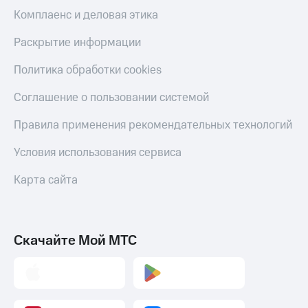
Комплаенс и деловая этика
Тарифы
Покупка
RED,
полисов
Раскрытие информации
РИИЛ
онлайн
и МТС Супер
дешевле
Политика обработки cookies
Скидка 30%
при оплате
на связь
с карты
Соглашение о пользовании системой
МТС Деньги
С картой
Правила применения рекомендательных технологий
МТС
Обзоры
Деньги
товаров
Условия использования сервиса
МТС
Скидки
Накопления
Карта сайта
до 40%
Откладывайте
на смартфоны
деньги
и получайте
при
Скачайте Мой МТС
доход 15%
покупке
со связью
Платежи
МТС
и
переводы