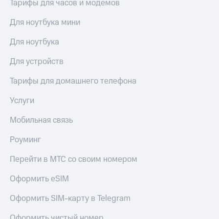
Тарифы для часов и модемов
доступ
висы и подписки
к геолокации
Для ноутбука мини
МТС
Сертификаты
Premium
Для ноутбука
безопасности
Подписка
Для устройств
Всё
на гигабайты
интернета,
под
Тарифы для домашнего телефона
фильмы,
рукой
музыка
в Мой МТС
Услуги
и многое
другое
Посмотрите,
Мобильная связь
что
Семейная
полезного
группа
Роуминг
есть
в нашем
Скидка
Перейти в МТС со своим номером
приложении
на тарифы,
общие
Оформить eSIM
КИОН
подписки
и услуги,
КИОН
Оформить SIM-карту в Telegram
доступ
Музыка
к геолокации
Оформить чистый номер