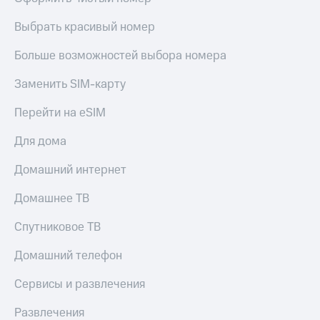
КИОН
Кино,
Строки
музыка,
Выбрать красивый номер
книги
Live
и не
Больше возможностей выбора номера
только
Гудок
Заменить SIM-карту
Безопасность
Мой
Перейти на eSIM
МТС
Финансы
Для дома
Все
Детям
приложения
и родителям
Домашний интернет
Инвестиции
Здоровье
Домашнее ТВ
и фитнес
Получайте
доход
Спутниковое ТВ
Приложения
онлайн
от МТС
Домашний телефон
Страхование
Акции
Сервисы и развлечения
Покупка
Приложения
полисов
КИОН
Развлечения
онлайн