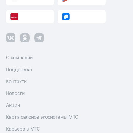
Пополнить
номер
МТС
Настройки
автоплатежа
Пополнить
номер
другого
О компании
оператора
Поддержка
Оплата
интернета
Контакты
и
ТВ
Новости
Переводы
Акции
с
телефона
на карту
Карта салонов экосистемы МТС
МТС Pay
Карьера в МТС