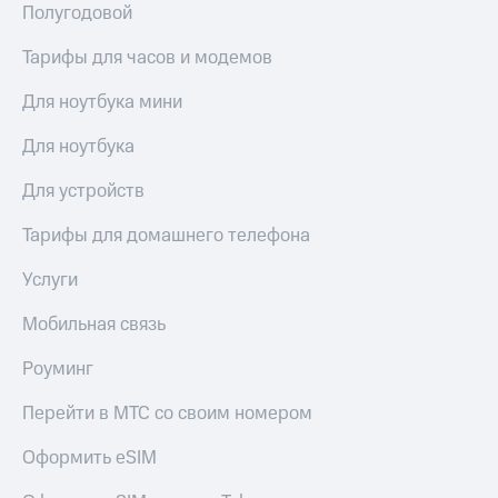
Полугодовой
доступ
висы и подписки
к геолокации
Тарифы для часов и модемов
МТС
Сертификаты
Premium
безопасности
Для ноутбука мини
Подписка
Всё
на гигабайты
Для ноутбука
интернета,
под
фильмы,
рукой
Для устройств
музыка
в Мой МТС
и многое
Тарифы для домашнего телефона
другое
Посмотрите,
Услуги
что
Семейная
полезного
группа
есть
Мобильная связь
в нашем
Скидка
приложении
Роуминг
на тарифы,
общие
КИОН
Перейти в МТС со своим номером
подписки
и услуги,
КИОН
Оформить eSIM
доступ
Музыка
к геолокации