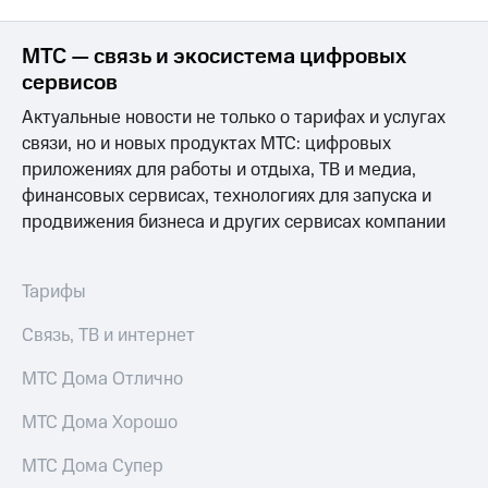
Интернет,
Выбрать
ТВ и телефон
красивый
для дома
номер
МТС — связь и экосистема цифровых
сервисов
Заменить
Услуги
SIM-
Актуальные новости не только о тарифах и услугах
карту
связи, но и новых продуктах МТС: цифровых
Личный
кабинет
приложениях для работы и отдыха, ТВ и медиа,
Перейти
интернета
на
финансовых сервисах, технологиях для запуска и
и
eSIM
продвижения бизнеса и других сервисах компании
ТВ
Личный
Для дома
кабинет
Выберите
спутникового
Тарифы
и подключите
ТВ
ТВ
Скачать
Связь, ТВ и интернет
с выгодным
приложение
тарифом
Мой
МТС Дома Отлично
МТС
Акции
Тарифы
МТС Дома Хорошо
Интернет,
ТВ и телефон
МТС Дома Супер
Видеонаблюдение
для дома