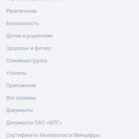
КИОН
Скидка 30%
Развлечения
Музыка
на связь
Безопасность
КИОН
С картой
Строки
МТС
Детям и родителям
Деньги
Live
Здоровье и фитнес
МТС
Гудок
Накопления
Семейная группа
Мой
Откладывайте
Утилиты
МТС
деньги
и получайте
Все
Приложения
доход 15%
приложения
Акции
Финансы
Все сервисы
Инвестиции
Условия
пополнения
Документы
Получайте
доход
Скидка
Документы ПАО «МТС»
онлайн
30%
на связь
Сертификаты безопасности Минцифры
Страхование