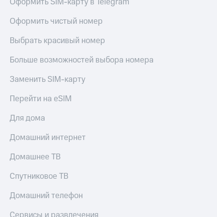
Оформить SIM-карту в Telegram
КИОН
Кино,
Строки
музыка,
Оформить чистый номер
книги
Live
и не
Выбрать красивый номер
только
Гудок
Больше возможностей выбора номера
Безопасность
Мой
Заменить SIM-карту
МТС
Финансы
Все
Перейти на eSIM
Детям
приложения
и родителям
Для дома
Инвестиции
Здоровье
Домашний интернет
и фитнес
Получайте
доход
Приложения
Домашнее ТВ
онлайн
от МТС
Спутниковое ТВ
Страхование
Акции
Домашний телефон
Покупка
Приложения
полисов
КИОН
Сервисы и развлечения
онлайн