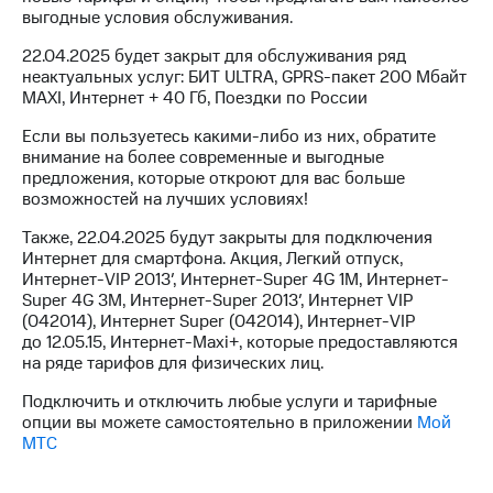
на связь
выгодные условия обслуживания.
22.04.2025 будет закрыт для обслуживания ряд
Роуминг
Тарифы
неактуальных услуг: БИТ ULTRA, GPRS-пакет 200 Мбайт
RED,
MAXI, Интернет + 40 Гб, Поездки по России
Семейная
РИИЛ
группа
и МТС
Если вы пользуетесь какими-либо из них, обратите
Супер
внимание на более современные и выгодные
Заказать
дешевле
предложения, которые откроют для вас больше
SIM-
при
возможностей на лучших условиях!
карту
оплате
с карты
Также, 22.04.2025 будут закрыты для подключения
Оформить
МТС
Интернет для смартфона. Акция, Легкий отпуск,
eSIM
Деньги
Интернет-VIP 2013′, Интернет-Super 4G 1М, Интернет-
Super 4G 3М, Интернет-Super 2013′, Интернет VIP
SIM-
Выберите
(042014), Интернет Super (042014), Интернет-VIP
карта
и подключите
до 12.05.15, Интернет-Maxi+, которые предоставляются
для
ТВ
на ряде тарифов для физических лиц.
иностранцев
с выгодным
тарифом
Подключить и отключить любые услуги и тарифные
Оформить
опции вы можете самостоятельно в приложении
Мой
чистый
МТС
Тарифы
номер