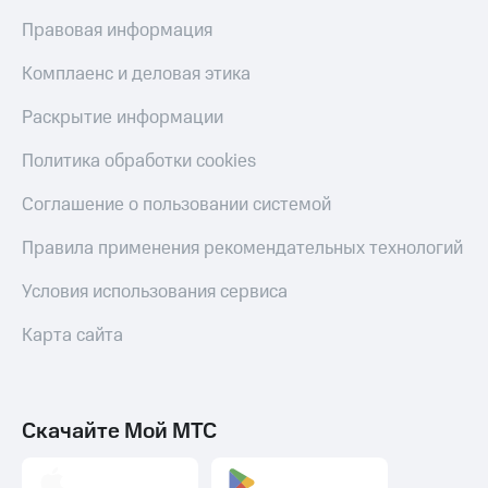
Тарифы
Правовая информация
Покупка
RED,
полисов
РИИЛ
Комплаенс и деловая этика
онлайн
и МТС Супер
дешевле
Скидка 30%
Раскрытие информации
при оплате
на связь
с карты
Политика обработки cookies
МТС Деньги
С картой
МТС
Соглашение о пользовании системой
Обзоры
Деньги
товаров
Правила применения рекомендательных технологий
МТС
Скидки
Накопления
Условия использования сервиса
до 40%
Откладывайте
на смартфоны
Карта сайта
деньги
и получайте
при
доход 15%
покупке
со связью
Платежи
МТС
Скачайте Мой МТС
и
переводы