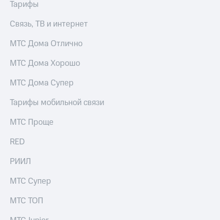
Интернет,
Выбрать
Тарифы
ТВ и телефон
красивый
для дома
номер
Связь, ТВ и интернет
Заменить
МТС Дома Отлично
Услуги
SIM-
карту
МТС Дома Хорошо
Личный
кабинет
Перейти
МТС Дома Супер
интернета
на
и
eSIM
Тарифы мобильной связи
ТВ
Личный
Для дома
кабинет
МТС Проще
Выберите
спутникового
и подключите
ТВ
RED
ТВ
Скачать
с выгодным
приложение
тарифом
РИИЛ
Мой
МТС
МТС Супер
Акции
Тарифы
Интернет,
МТС ТОП
ТВ и телефон
Видеонаблюдение
для дома