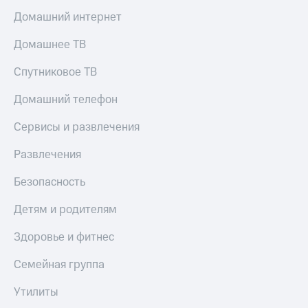
КИОН
Кино,
Домашний интернет
Строки
музыка,
книги
Домашнее ТВ
Live
и не
только
Спутниковое ТВ
Гудок
Безопасность
Домашний телефон
Мой
МТС
Финансы
Сервисы и развлечения
Все
Детям
приложения
Развлечения
и родителям
Инвестиции
Безопасность
Здоровье
и фитнес
Получайте
Детям и родителям
доход
Приложения
онлайн
от МТС
Здоровье и фитнес
Страхование
Акции
Семейная группа
Покупка
Приложения
Утилиты
полисов
КИОН
онлайн