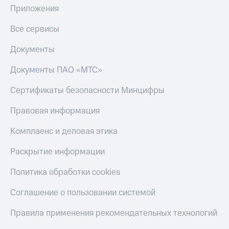
Приложения
КИОН
Скидка 30%
Музыка
на связь
Все сервисы
КИОН
С картой
Документы
Строки
МТС
Деньги
Документы ПАО «МТС»
Live
МТС
Сертификаты безопасности Минцифры
Гудок
Накопления
Правовая информация
Мой
Откладывайте
МТС
деньги
Комплаенс и деловая этика
и получайте
Все
доход 15%
приложения
Раскрытие информации
Акции
Финансы
Инвестиции
Условия
Политика обработки cookies
пополнения
Получайте
Соглашение о пользовании системой
доход
Скидка
онлайн
30%
Правила применения рекомендательных технологий
на связь
Страхование