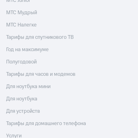
МТС Junior
для дома
МТС Мудрый
Услуги
290 ₽/
мес
МТС Налегке
Акции
МТС
Тарифы для спутникового ТВ
Домашний
Premium
интернет
Год на максимуме
Подписка
Домашнее
на гигабайты
ТВ
Полугодовой
интернета,
фильмы,
Спутниковое
Тарифы для часов и модемов
музыка
ТВ
и многое
другое
Для ноутбука мини
Домашний
телефон
Семейная
Для ноутбука
группа
Перейти
Для устройств
в МТС
Скидка
со своим
на тарифы,
Тарифы для домашнего телефона
номером
общие
подписки
Услуги
Поддержка
и услуги,