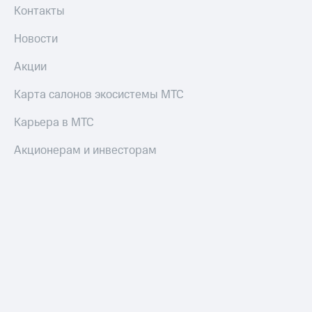
Пополнить
Контакты
номер
МТС
Новости
Настройки
Акции
автоплатежа
Карта салонов экосистемы МТС
Пополнить
номер
Карьера в МТС
другого
оператора
Акционерам и инвесторам
Оплата
интернета
и
ТВ
Переводы
с
телефона
на карту
МТС Pay