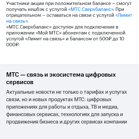
Участники акции при положительном балансе – смогут
на связь
получать кешбэк с услугой
«МТС Сверхбаланс»
. При
отрицательном – оставаться на связи с услугой
«Лимит
Роуминг
Тарифы
на связь»
.
RED,
«МТС Сверхбаланс» доступен для подключения в
Семейная
РИИЛ
приложении «Мой МТС» абонентам с подключенной
группа
и МТС
услугой «Лимит на связь» и балансом от 500₽ до 10
Супер
000₽.
Заказать
дешевле
SIM-
при
карту
оплате
с карты
Оформить
МТС
МТС — связь и экосистема цифровых
eSIM
Деньги
сервисов
SIM-
Выберите
Актуальные новости не только о тарифах и услугах
карта
и подключите
для
связи, но и новых продуктах МТС: цифровых
ТВ
иностранцев
с выгодным
приложениях для работы и отдыха, ТВ и медиа,
тарифом
финансовых сервисах, технологиях для запуска и
Оформить
продвижения бизнеса и других сервисах компании
чистый
Тарифы
номер