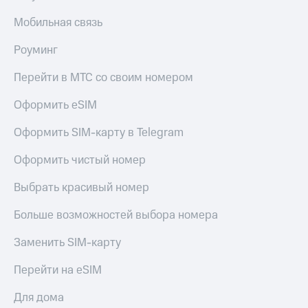
доступ
Мобильная связь
висы и подписки
к геолокации
МТС
Сертификаты
Роуминг
Premium
безопасности
Подписка
Перейти в МТС со своим номером
Всё
на гигабайты
интернета,
под
Оформить eSIM
фильмы,
рукой
музыка
в Мой МТС
Оформить SIM-карту в Telegram
и многое
другое
Оформить чистый номер
Посмотрите,
что
Семейная
полезного
Выбрать красивый номер
группа
есть
в нашем
Больше возможностей выбора номера
Скидка
приложении
на тарифы,
Заменить SIM-карту
общие
КИОН
подписки
Перейти на eSIM
и услуги,
КИОН
доступ
Музыка
к геолокации
Для дома