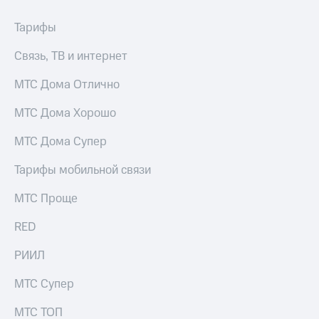
доступ
висы и подписки
к геолокации
Тарифы
МТС
Сертификаты
Premium
Связь, ТВ и интернет
безопасности
Подписка
МТС Дома Отлично
Всё
на гигабайты
интернета,
под
МТС Дома Хорошо
фильмы,
рукой
музыка
в Мой МТС
МТС Дома Супер
и многое
другое
Посмотрите,
Тарифы мобильной связи
что
Семейная
полезного
МТС Проще
группа
есть
в нашем
Скидка
RED
приложении
на тарифы,
общие
РИИЛ
КИОН
подписки
и услуги,
МТС Супер
КИОН
доступ
Музыка
к геолокации
МТС ТОП