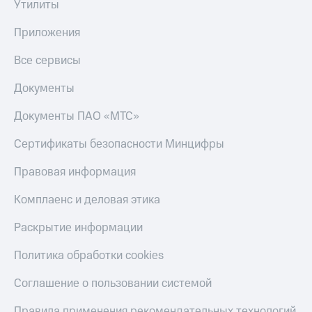
Утилиты
Пополнить
номер
Приложения
МТС
Все сервисы
Настройки
автоплатежа
Документы
Пополнить
номер
Документы ПАО «МТС»
другого
оператора
Сертификаты безопасности Минцифры
Оплата
Правовая информация
интернета
и
Комплаенс и деловая этика
ТВ
Раскрытие информации
Переводы
с
Политика обработки cookies
телефона
на карту
Соглашение о пользовании системой
МТС Pay
Правила применения рекомендательных технологий