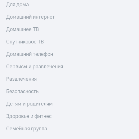
Для дома
Тарифы
Покупка
RED,
полисов
Домашний интернет
РИИЛ
онлайн
и МТС Супер
Домашнее ТВ
дешевле
Скидка 30%
при оплате
на связь
Спутниковое ТВ
с карты
МТС Деньги
С картой
Домашний телефон
МТС
Обзоры
Деньги
Сервисы и развлечения
товаров
МТС
Скидки
Развлечения
Накопления
до 40%
Откладывайте
Безопасность
на смартфоны
деньги
и получайте
Детям и родителям
при
доход 15%
покупке
со связью
Здоровье и фитнес
Платежи
МТС
и
Семейная группа
переводы