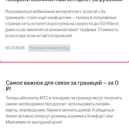
на связь
Пользоваться мобильным интернетом с услугой «За
Роуминг
Тарифы
границей» стало ещё комфортнее – теперь в популярных
RED,
странах сеть останется доступна на скорости до 512 Кбит/с
Семейная
РИИЛ
даже если закончится основной пакет трафика. Стоимость
группа
и МТС
услуги при этом остаётся прежней.
Супер
Заказать
дешевле
SIM-
01.07.2026
Роуминг и межгород
при
карту
оплате
с карты
Оформить
МТС
eSIM
Деньги
SIM-
Выберите
Самое важное для связи за границей – за 0
карта
и подключите
₽!
для
ТВ
иностранцев
с выгодным
Теперь абоненты МТС в поездках за границу могут получить
тарифом
самое необходимое без доплат: использовать онлайн-
Оформить
карты, переводчики, банки и звонить домой. А общаться
чистый
более активно помогут режимы роуминга Комфорт или
Тарифы
номер
Максимум по выгодной цене!