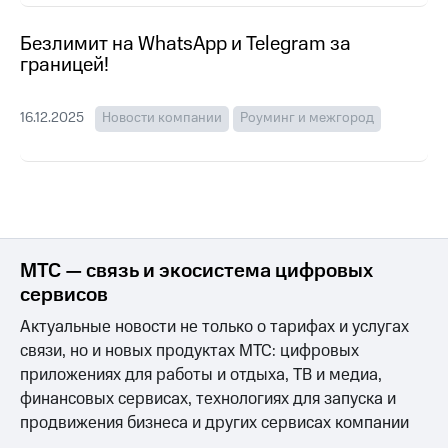
для дома
Безлимит на WhatsApp и Telegram за
Услуги
290 ₽/
границей!
мес
Акции
МТС
16.12.2025
Новости компании
Роуминг и межгород
Домашний
Premium
интернет
Подписка
Домашнее
на гигабайты
ТВ
интернета,
фильмы,
Спутниковое
музыка
ТВ
и многое
МТС — связь и экосистема цифровых
другое
сервисов
Домашний
телефон
Семейная
Актуальные новости не только о тарифах и услугах
группа
Перейти
связи, но и новых продуктах МТС: цифровых
в МТС
Скидка
приложениях для работы и отдыха, ТВ и медиа,
со своим
на тарифы,
финансовых сервисах, технологиях для запуска и
номером
общие
продвижения бизнеса и других сервисах компании
подписки
Поддержка
и услуги,