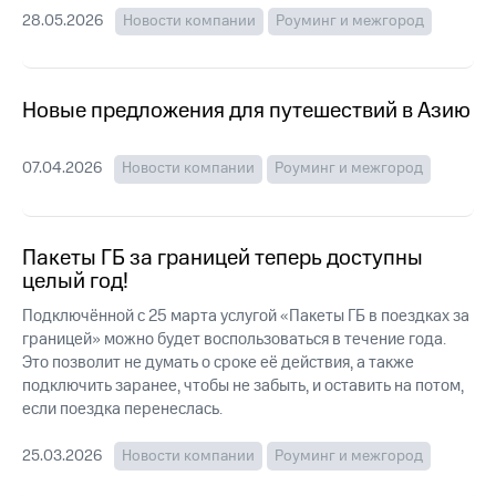
Интернет,
Выбрать
28.05.2026
Новости компании
Роуминг и межгород
ТВ и телефон
красивый
для дома
номер
Заменить
Услуги
Новые предложения для путешествий в Азию
SIM-
карту
Личный
кабинет
07.04.2026
Новости компании
Роуминг и межгород
Перейти
интернета
на
и
eSIM
ТВ
Личный
Пакеты ГБ за границей теперь доступны
Для дома
кабинет
целый год!
Выберите
спутникового
и подключите
ТВ
Подключённой с 25 марта услугой «Пакеты ГБ в поездках за
ТВ
Скачать
границей» можно будет воспользоваться в течение года.
с выгодным
приложение
Это позволит не думать о сроке её действия, а также
тарифом
Мой
подключить заранее, чтобы не забыть, и оставить на потом,
МТС
если поездка перенеслась.
Акции
Тарифы
Интернет,
25.03.2026
Новости компании
Роуминг и межгород
ТВ и телефон
Видеонаблюдение
для дома