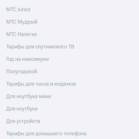
КИОН
Кино,
МТС Junior
Строки
музыка,
книги
МТС Мудрый
Live
и не
только
Гудок
МТС Налегке
Безопасность
Мой
Тарифы для спутникового ТВ
МТС
Финансы
Год на максимуме
Все
Детям
приложения
и родителям
Полугодовой
Инвестиции
Здоровье
Тарифы для часов и модемов
и фитнес
Получайте
Для ноутбука мини
доход
Приложения
онлайн
от МТС
Для ноутбука
Страхование
Акции
Для устройств
Покупка
Приложения
полисов
Тарифы для домашнего телефона
КИОН
онлайн