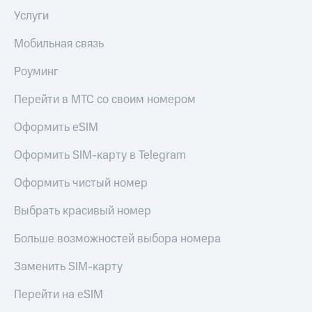
Услуги
КИОН
Скидка 30%
Музыка
на связь
Мобильная связь
КИОН
С картой
Роуминг
Строки
МТС
Деньги
Live
Перейти в МТС со своим номером
МТС
Гудок
Оформить eSIM
Накопления
Мой
Откладывайте
Оформить SIM-карту в Telegram
МТС
деньги
и получайте
Оформить чистый номер
Все
доход 15%
приложения
Выбрать красивый номер
Акции
Финансы
Инвестиции
Условия
Больше возможностей выбора номера
пополнения
Получайте
Заменить SIM-карту
доход
Скидка
онлайн
30%
Перейти на eSIM
на связь
Страхование