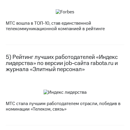
акций
Дивиденды
Рынок
облигаций
МТС вошла в ТОП-10, став единственной
телекоммуникационной компанией в рейтинге
Описание
Еврооблигации-2023
Уведомление
о
погашении
5) Рейтинг лучших работодателей «Индекс
именных
лидерства» по версии job-сайта rabota.ru и
облигаций
журнала «Элитный персонал»
Другое
Регистратор
Реквизиты
Контакты
йчивое развитие
МТС стала лучшим работодателем отрасли, победив в
и деловая этика
номинации «Телеком, связь»
На главную