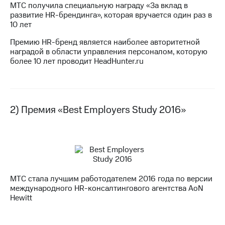
МТС получила специальную награду «За вклад в
развитие HR-брендинга», которая вручается один раз в
МТС
10 лет
о технологиях
Премию HR-бренд является наиболее авторитетной
Достижения
наградой в области управления персоналом, которую
более 10 лет проводит HeadHunter.ru
Интервью
Финансовая
отчетность
2) Премия «Best Employers Study 2016»
Контакты
Пригласить
спикера
м и акционерам
Корпоративное
МТС стала лучшим работодателем 2016 года по версии
управление
международного HR-консалтингового агентства AoN
Hewitt
Корпоративный
секретарь
Раскрытие