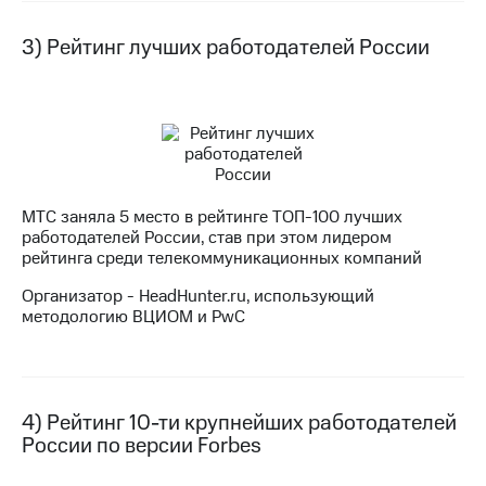
информации
Информация
3) Рейтинг лучших работодателей России
акционерам
Документы
ПАО
"МТС"
Собрания
акционеров
Личный
кабинет
акционера
МТС заняла 5 место в рейтинге ТОП-100 лучших
Акционерный
работодателей России, став при этом лидером
капитал
рейтинга среди телекоммуникационных компаний
Контроль
и
Организатор - HeadHunter.ru, использующий
аудит
методологию ВЦИОМ и PwC
Рынок
акций
Описание
Программа
4) Рейтинг 10-ти крупнейших работодателей
приобретения
России по версии Forbes
Порядок
выкупа