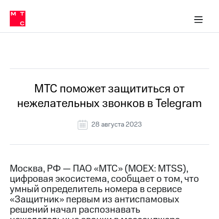
О
сторам и акционерам
Комплаенс и деловая этика
Устойчивое развитие
Медиа-центр
О МТС
О МТС
На главную
компании
О
компании
Стратегия
Стратегия
Все Новости
Карьера
в МТС
Карьера
в МТС
Пресс-
МТС поможет защититься от
релизы
История
нежелательных звонков в Telegram
компании
МТС
о технологиях
Руководство
28 августа 2023
региона
Правовая
информация
Москва, РФ — ПАО «МТС» (MOEX: MTSS),
цифровая экосистема, сообщает о том, что
Контакты
умный определитель номера в сервисе
«Защитник» первым из антиспамовых
Медиа-центр
Пресс-
решений начал распознавать
релизы