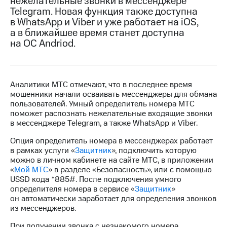
нежелательные звонки в мессенджере
Telegram. Новая функция также доступна
МТС
в WhatsApp и Viber и уже работает на iOS,
о технологиях
а в ближайшее время станет доступна
на ОС Andriod.
Достижения
Интервью
Финансовая
Аналитики МТС отмечают, что в последнее время
отчетность
мошенники начали осваивать мессенджеры для обмана
пользователей. Умный определитель номера МТС
Контакты
поможет распознать нежелательные входящие звонки
в мессенджере Telegram, а также WhatsApp и Viber.
Пригласить
Опция определитель номера в мессенджерах работает
спикера
в рамках услуги «
Защитник
», подключить которую
можно в личном кабинете на сайте МТС, в приложении
м и акционерам
«
Мой МТС
» в разделе «Безопасность», или с помощью
Корпоративное
USSD кода *885#. После подключения умного
управление
определителя номера в сервисе «
Защитник
»
он автоматически заработает для определения звонков
Корпоративный
из мессенджеров.
секретарь
Раскрытие
При получении звонка с незнакомого номера