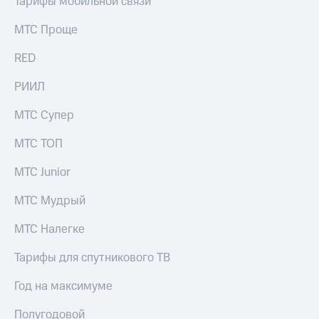
Тарифы мобильной связи
МТС Проще
RED
РИИЛ
МТС Супер
МТС ТОП
МТС Junior
МТС Мудрый
МТС Налегке
Тарифы для спутникового ТВ
Год на максимуме
Полугодовой