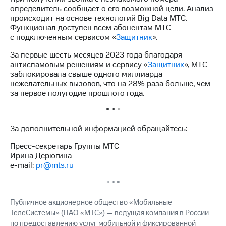
информации
определитель сообщает о его возможной цели. Анализ
Информация
происходит на основе технологий Big Data МТС.
акционерам
Функционал доступен всем абонентам МТС
Документы
с подключенным сервисом «
Защитник
».
ПАО
"МТС"
За первые шесть месяцев 2023 года благодаря
Собрания
антиспамовым решениям и сервису «
Защитник
», МТС
акционеров
заблокировала свыше одного миллиарда
Личный
нежелательных вызовов, что на 28% раза больше, чем
кабинет
за первое полугодие прошлого года.
акционера
Акционерный
* * *
капитал
Контроль
За дополнительной информацией обращайтесь:
и
аудит
Пресс-секретарь Группы МТС
Рынок
Ирина Дерюгина
акций
e-mail:
pr@mts.ru
Описание
* * *
Программа
Публичное акционерное общество «Мобильные
приобретения
Порядок
ТелеСистемы» (ПАО «МТС») — ведущая компания в России
выкупа
по предоставлению услуг мобильной и фиксированной