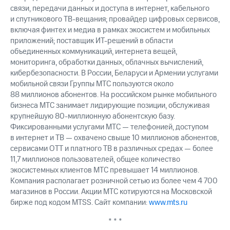
акций
связи, передачи данных и доступа в интернет, кабельного
Дивиденды
и спутникового ТВ-вещания; провайдер цифровых сервисов,
Рынок
включая финтех и медиа в рамках экосистем и мобильных
облигаций
приложений; поставщик ИТ-решений в области
объединенных коммуникаций, интернета вещей,
Описание
мониторинга, обработки данных, облачных вычислений,
Еврооблигации-2023
кибербезопасности. В России, Беларуси и Армении услугами
Уведомление
о
мобильной связи Группы МТС пользуются около
погашении
88 миллионов абонентов. На российском рынке мобильного
именных
бизнеса МТС занимает лидирующие позиции, обслуживая
облигаций
крупнейшую 80-миллионную абонентскую базу.
Другое
Фиксированными услугами МТС — телефонией, доступом
в интернет и ТВ — охвачено свыше 10 миллионов абонентов,
Регистратор
сервисами OTT и платного ТВ в различных средах — более
Реквизиты
11,7 миллионов пользователей, общее количество
Контакты
экосистемных клиентов МТС превышает 14 миллионов.
йчивое развитие
Компания располагает розничной сетью из более чем 4 700
и деловая этика
магазинов в России. Акции МТС котируются на Московской
На главную
бирже под кодом MTSS. Сайт компании:
www.mts.ru
* * *