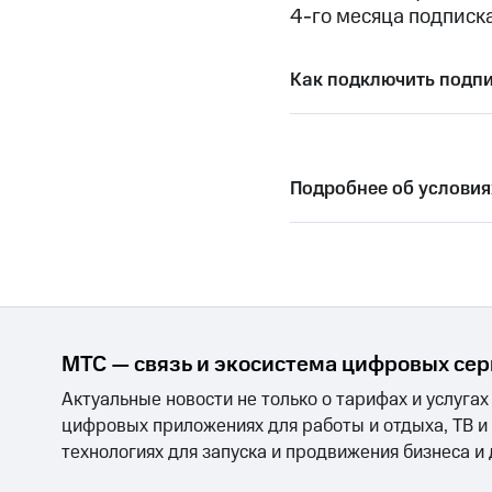
Смартфоны
Наушники и колонки
Умн
МТС Накопления
4-го месяца подписка
Откладывайте деньги и получайте до
Акции
Условия пополнения
Как подключить подп
Скидка 30% на связь
Тарифы RED, РИИЛ и МТС Супер дешев
Подробнее об условия
Обзоры товаров
Скидки до 40%
на смартфоны
при покупке со связью МТС
МТС — связь и экосистема цифровых се
Актуальные новости не только о тарифах и услугах
цифровых приложениях для работы и отдыха, ТВ и
технологиях для запуска и продвижения бизнеса и