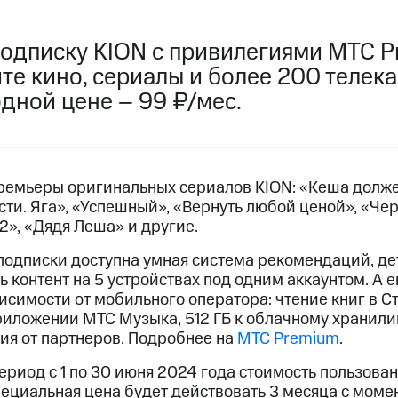
услуги, доступ к геолокации
пасность
Финансы
Детям и родителям
Здоровье и 
ильмы, музыка и многое другое
одписку KION с привилегиями МТС P
те кино, сериалы и более 200 телек
услуги, доступ к геолокации
ive
Гудок
Мой МТС
Все приложения
дной цене – 99 ₽/мес.
премьеры оригинальных сериалов KION: «Кеша долже
ти. Яга», «Успешный», «Вернуть любой ценой», «Чер
 в нашем приложении
2», «Дядя Леша» и другие.
ive
Гудок
Мой МТС
Все приложения
Инвестиции
подписки доступна умная система рекомендаций, де
 контент на 5 устройствах под одним аккаунтом. А 
исимости от мобильного оператора: чтение книг в С
ход 15%
приложении МТС Музыка, 512 ГБ к облачному хранили
я от партнеров. Подробнее на
МТС Premium
.
ер МТС
Настройки автоплатежа
Пополнить номер др
 на карту
МТС Pay
Оплата по QR-коду за границей
риод с 1 по 30 июня 2024 года стоимость пользова
пециальная цена будет действовать 3 месяца с моме