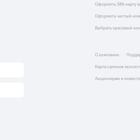
Оформить SIM-карту в
Оформить чистый но
Выбрать красивый но
О компании
Подде
Карта салонов экоси
Акционерам и инвест