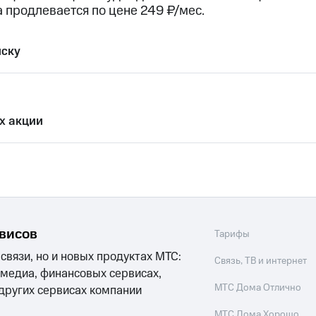
ые часы и трекеры
Умный дом
Планшеты
Акции и 
 продлевается по цене 249 ₽/мес.
ход 15%
иску
ле при оплате с карты МТС Деньги
х акции
рвисов
Тарифы
 связи, но и новых продуктах МТС:
Связь, ТВ и интернет
 медиа, финансовых сервисах,
МТС Дома Отлично
 других сервисах компании
МТС Дома Хорошо