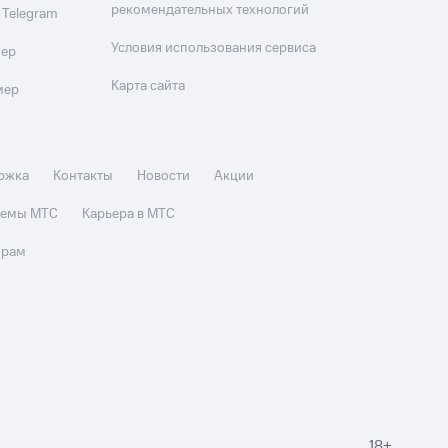
рекомендательных технологий
 Telegram
Условия использования сервиса
мер
Карта сайта
мер
ржка
Контакты
Новости
Акции
стемы МТС
Карьера в МТС
орам
18+