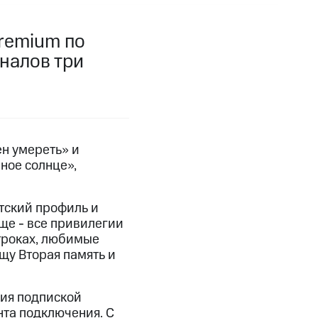
фитнес
Приложения от МТС
remium по
аналов три
Приложения
Финансы
н умереть» и
ное солнце»,
тский профиль и
еще - все привилегии
троках, любимые
щу Вторая память и
угого оператора
Оплата
ния подпиской
Интернет-магазин
нта подключения. С