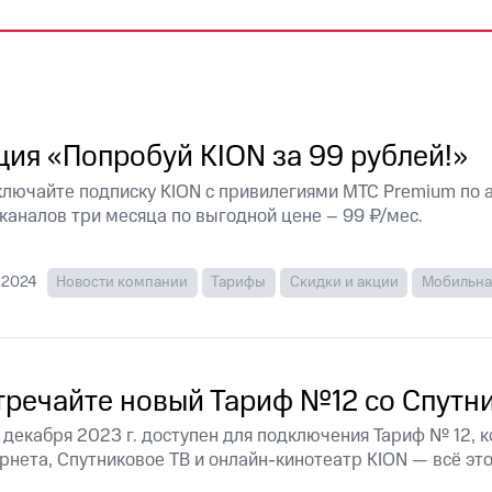
услуги, доступ к геолокации
пасность
Финансы
Детям и родителям
Здоровье и 
ильмы, музыка и многое другое
услуги, доступ к геолокации
ive
Гудок
Мой МТС
Все приложения
ция «Попробуй KION за 99 рублей!»
лючайте подписку KION с привилегиями МТС Premium по а
каналов три месяца по выгодной цене – 99 ₽/мес.
 в нашем приложении
.2024
Новости компании
Тарифы
Скидки и акции
Мобильна
ive
Гудок
Мой МТС
Все приложения
Инвестиции
ход 15%
тречайте новый Тариф №12 со Спутн
ер МТС
Настройки автоплатежа
Пополнить номер др
 декабря 2023 г. доступен для подключения Тариф № 12,
 на карту
МТС Pay
Оплата по QR-коду за границей
рнета, Спутниковое ТВ и онлайн-кинотеатр KION — всё это