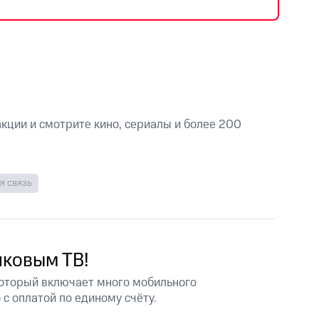
фитнес
Приложения от МТС
Приложения
Финансы
кции и смотрите кино, сериалы и более 200
я связь
иковым ТВ!
угого оператора
Оплата
 который включает много мобильного
 с оплатой по единому счёту.
Интернет-магазин