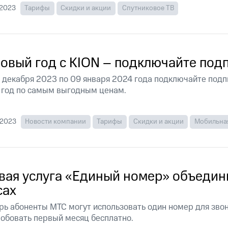
ые часы и трекеры
Умный дом
Планшеты
Акции и 
.2023
Тарифы
Скидки и акции
Спутниковое ТВ
ход 15%
новый год с KION – подключайте подп
 декабря 2023 по 09 января 2024 года подключайте подп
ле при оплате с карты МТС Деньги
 год по самым выгодным ценам.
.2023
Новости компании
Тарифы
Скидки и акции
Мобильная
вая услуга «Единый номер» объедини
сах
рь абоненты МТС могут использовать один номер для звон
обовать первый месяц бесплатно.