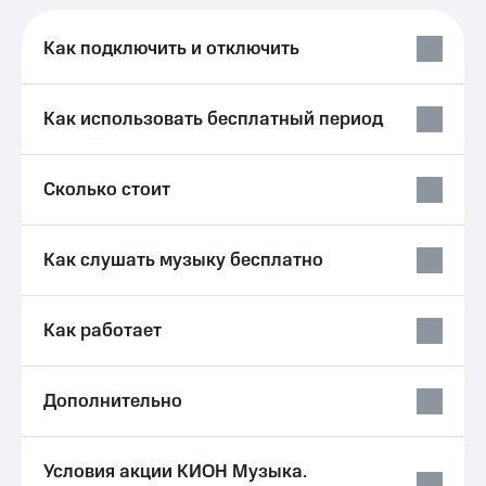
Услуги
290 ₽/
мес
Как подключить и отключить
Акции
МТС
Домашний
Premium
интернет
Как использовать бесплатный период
Подписка
Домашнее
на гигабайты
ТВ
интернета,
Сколько стоит
фильмы,
Спутниковое
музыка
ТВ
и многое
Как слушать музыку бесплатно
другое
Домашний
Семейная
телефон
группа
Как работает
Перейти
Скидка
в МТС
на тарифы,
со своим
общие
Дополнительно
номером
подписки
и услуги,
Поддержка
доступ
Условия акции КИОН Музыка.
к геолокации