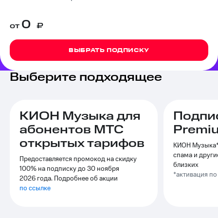
на связь
0
от
₽
Роуминг
Тарифы
RED,
Семейная
РИИЛ
ВЫБРАТЬ ПОДПИСКУ
группа
и МТС
Супер
Заказать
дешевле
Выберите подходящее
SIM-
при
карту
оплате
с карты
Оформить
МТС
КИОН Музыка для
Подпи
eSIM
Деньги
абонентов МТС
Premi
SIM-
Выберите
открытых тарифов
карта
КИОН Музыка*,
и подключите
для
спама и други
ТВ
Предоставляется промокод на скидку
иностранцев
с выгодным
близких
100% на подписку до 30 ноября
тарифом
*активация п
2026 года. Подробнее об акции
Оформить
по ссылке
чистый
Тарифы
номер
Интернет,