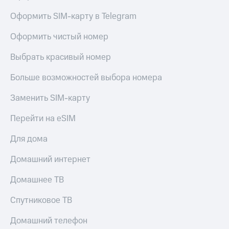
Скидка 30%
с карты
на связь
МТС Деньги
Оформить SIM-карту в Telegram
С картой
Обзоры
Оформить чистый номер
МТС
товаров
Деньги
Выбрать красивый номер
МТС
Скидки
Накопления
до 40%
Больше возможностей выбора номера
на смартфоны
Откладывайте
Заменить SIM-карту
деньги
при
и получайте
покупке
Перейти на eSIM
доход 15%
со связью
Платежи
МТС
Для дома
и
переводы
Домашний интернет
Пополнить
Домашнее ТВ
номер
МТС
Спутниковое ТВ
Настройки
автоплатежа
Домашний телефон