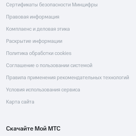
Смартфоны
Сертификаты безопасности Минцифры
Наушники
Правовая информация
и
колонки
Комплаенс и деловая этика
Умные
Раскрытие информации
часы
и
Политика обработки cookies
трекеры
Соглашение о пользовании системой
Умный
дом
Правила применения рекомендательных технологий
Планшеты
Условия использования сервиса
Акции
и
Карта сайта
скидки
Все
товары
Скачайте Мой МТС