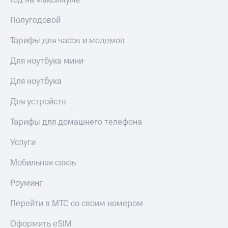
Год на максимуме
МТС
КИОН
Деньги
Строки
Полугодовой
МТС
Накопления
Live
Тарифы для часов и модемов
Откладывайте
Гудок
Для ноутбука мини
деньги
и получайте
Мой
Для ноутбука
доход 15%
МТС
Акции
Для устройств
Условия
Все
пополнения
приложения
Тарифы для домашнего телефона
Финансы
Скидка
Инвестиции
Услуги
30%
на связь
Получайте
Мобильная связь
доход
онлайн
Тарифы
Роуминг
Страхование
RED,
РИИЛ
Перейти в МТС со своим номером
Покупка
и МТС Супер
полисов
дешевле
онлайн
при оплате
Оформить eSIM