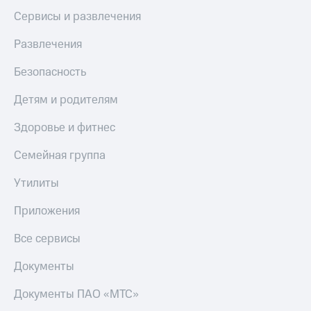
Пополнить
Сервисы и развлечения
номер
другого
Развлечения
оператора
Безопасность
Оплата
интернета
Детям и родителям
и
ТВ
Здоровье и фитнес
Переводы
Семейная группа
с
телефона
Утилиты
на карту
МТС Pay
Приложения
Оплата
Все сервисы
по QR-
коду
Документы
за границей
Документы ПАО «МТС»
тернет-магазин