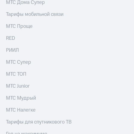
Live
МТС Дома Супер
и не
только
Гудок
Тарифы мобильной связи
Безопасность
Мой
МТС Проще
МТС
Финансы
RED
Все
Детям
приложения
и родителям
РИИЛ
Инвестиции
Здоровье
МТС Супер
и фитнес
Получайте
МТС ТОП
доход
Приложения
онлайн
от МТС
МТС Junior
Страхование
Акции
МТС Мудрый
Покупка
полисов
Приложения
онлайн
МТС Налегке
КИОН
Скидка 30%
на связь
Тарифы для спутникового ТВ
КИОН
Музыка
С картой