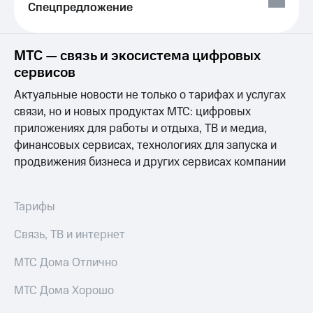
висы и подписки
Сертификаты
Спецпредложение
МТС
безопасности
Premium
Всё
МТС — связь и экосистема цифровых
Подписка
под
на гигабайты
сервисов
рукой
интернета,
в Мой МТС
Актуальные новости не только о тарифах и услугах
фильмы,
музыка
связи, но и новых продуктах МТС: цифровых
Посмотрите,
и многое
приложениях для работы и отдыха, ТВ и медиа,
что
другое
полезного
финансовых сервисах, технологиях для запуска и
Семейная
есть
группа
продвижения бизнеса и других сервисах компании
в нашем
приложении
Скидка
на тарифы,
Тарифы
КИОН
общие
подписки
Связь, ТВ и интернет
КИОН
и услуги,
Музыка
доступ
МТС Дома Отлично
к геолокации
КИОН
Кино,
МТС Дома Хорошо
Строки
музыка,
книги