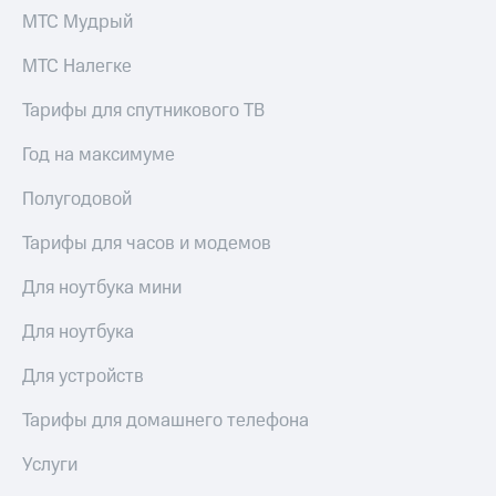
МТС Мудрый
Тарифы
Покупка
RED,
полисов
МТС Налегке
РИИЛ
онлайн
и МТС Супер
Тарифы для спутникового ТВ
дешевле
Скидка 30%
при оплате
на связь
с карты
Год на максимуме
МТС Деньги
С картой
Полугодовой
МТС
Обзоры
Деньги
товаров
Тарифы для часов и модемов
МТС
Скидки
Накопления
Для ноутбука мини
до 40%
Откладывайте
на смартфоны
Для ноутбука
деньги
и получайте
при
Для устройств
доход 15%
покупке
со связью
Тарифы для домашнего телефона
Платежи
МТС
и
Услуги
переводы