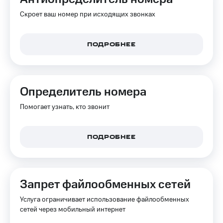
Интернет,
Выбрать
ТВ и телефон
красивый
Скроет ваш номер при исходящих звонках
для дома
номер
Заменить
ПОДРОБНЕЕ
Услуги
SIM-
карту
Личный
кабинет
Перейти
интернета
на
Определитель номера
и
eSIM
ТВ
Помогает узнать, кто звонит
Личный
Для дома
кабинет
Выберите
спутникового
и подключите
ПОДРОБНЕЕ
ТВ
ТВ
Скачать
с выгодным
приложение
тарифом
Мой
МТС
Запрет файлообменных сетей
Акции
Тарифы
Интернет,
Услуга ограничивает использование файлообменных
ТВ и телефон
сетей через мобильный интернет
Видеонаблюдение
для дома