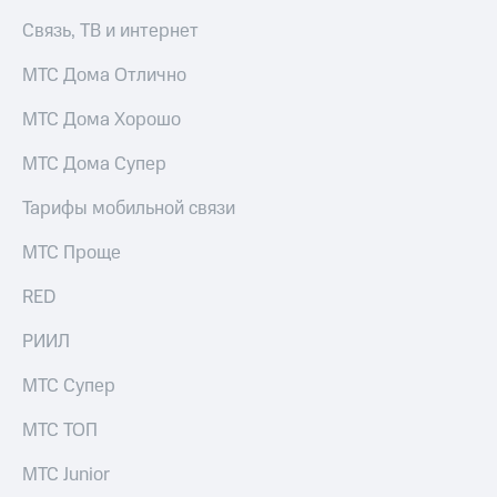
КИОН
Связь, ТВ и интернет
Скидка 30%
Музыка
на связь
МТС Дома Отлично
КИОН
С картой
Строки
МТС Дома Хорошо
МТС
Деньги
Live
МТС Дома Супер
МТС
Гудок
Накопления
Тарифы мобильной связи
Мой
Откладывайте
МТС Проще
МТС
деньги
и получайте
RED
Все
доход 15%
приложения
РИИЛ
Акции
Финансы
Инвестиции
Условия
МТС Супер
пополнения
Получайте
МТС ТОП
доход
Скидка
онлайн
30%
МТС Junior
на связь
Страхование