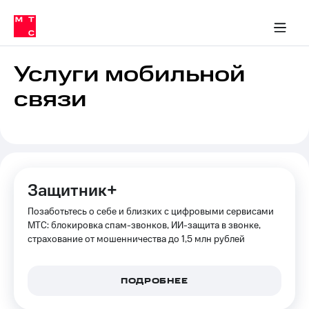
Перенести
ка 30% на связь
обильная связь
Сервисы и подписки
Интернет-магазин
Для дома
Скидка 30% на связь
Личные кабинеты
Финансы
Приложения
номер
ичные кабинеты
в МТС
Мобильная
связь
Услуги мобильной
Тарифы
Интернет
связи
и
ТВ
Услуги
Спутниковое
ТВ
Роуминг
МТС
Защитник+
Деньги
Личный
Позаботьтесь о себе и близких с цифровыми сервисами
кабинет
Мобильная связь
Скачать
МТС: блокировка спам-звонков, ИИ-защита в звонке,
Перенести
приложение
страхование от мошенничества до 1,5 млн рублей
номер
Мой
в МТС
МТС
Акции
Тарифы
ПОДРОБНЕЕ
Скидка 30%
Услуги