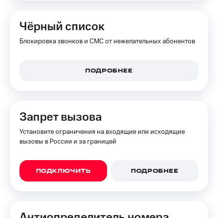
на связь
Чёрный список
Роуминг
Тарифы
RED,
Блокировка звонков и СМС от нежелательных абонентов
Семейная
РИИЛ
группа
и МТС
Супер
Заказать
ПОДРОБНЕЕ
дешевле
SIM-
при
карту
оплате
с карты
Оформить
МТС
Запрет вызова
eSIM
Деньги
Установите ограничения на входящие или исходящие
SIM-
Выберите
вызовы в России и за границей
карта
и подключите
для
ТВ
иностранцев
с выгодным
ПОДКЛЮЧИТЬ
ПОДРОБНЕЕ
тарифом
Оформить
чистый
Тарифы
номер
Анти­определитель номера