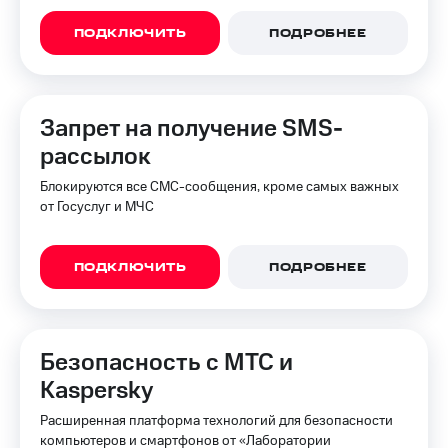
для дома
ПОДКЛЮЧИТЬ
ПОДРОБНЕЕ
Услуги
290 ₽/
мес
Акции
МТС
Домашний
Запрет на получение SMS-
Premium
интернет
рассылок
Подписка
Домашнее
на гигабайты
Блокируются все СМС-сообщения, кроме самых важных
ТВ
интернета,
от Госуслуг и МЧС
фильмы,
Спутниковое
музыка
ТВ
и многое
ПОДКЛЮЧИТЬ
ПОДРОБНЕЕ
другое
Домашний
телефон
Семейная
группа
Перейти
Безопасность с МТС и
в МТС
Скидка
Kaspersky
со своим
на тарифы,
номером
общие
Расширенная платформа технологий для безопасности
подписки
компьютеров и смартфонов от «Лаборатории
Поддержка
и услуги,