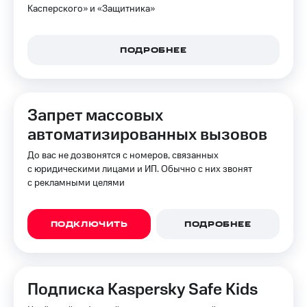
Касперского» и «Защитника»
доступ
висы и подписки
к геолокации
МТС
Сертификаты
Premium
ПОДРОБНЕЕ
безопасности
Подписка
Всё
на гигабайты
интернета,
под
Запрет массовых
фильмы,
рукой
музыка
автоматизированных вызовов
в Мой МТС
и многое
другое
До вас не дозвонятся с номеров, связанных
Посмотрите,
с юридическими лицами и ИП. Обычно с них звонят
что
Семейная
с рекламными целями
полезного
группа
есть
в нашем
Скидка
приложении
ПОДКЛЮЧИТЬ
ПОДРОБНЕЕ
на тарифы,
общие
КИОН
подписки
и услуги,
КИОН
доступ
Подписка Kaspersky Safe Kids
Музыка
к геолокации