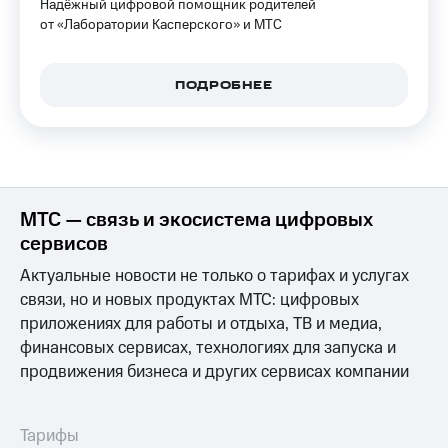
Надёжный цифровой помощник родителей
КИОН
Кино,
от «Лаборатории Касперского» и МТС
Строки
музыка,
книги
Live
и не
ПОДРОБНЕЕ
только
Гудок
Безопасность
Мой
МТС
Финансы
Все
Детям
МТС — связь и экосистема цифровых
приложения
и родителям
сервисов
Инвестиции
Здоровье
Актуальные новости не только о тарифах и услугах
и фитнес
Получайте
связи, но и новых продуктах МТС: цифровых
доход
Приложения
приложениях для работы и отдыха, ТВ и медиа,
онлайн
от МТС
финансовых сервисах, технологиях для запуска и
Страхование
продвижения бизнеса и других сервисах компании
Акции
Покупка
Приложения
полисов
Тарифы
КИОН
онлайн