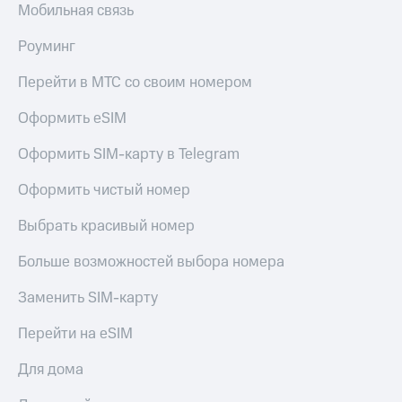
Мобильная связь
Пополнить
номер
МТС
Роуминг
Настройки
Перейти в МТС со своим номером
автоплатежа
Оформить eSIM
Пополнить
номер
Оформить SIM-карту в Telegram
другого
оператора
Оформить чистый номер
Оплата
Выбрать красивый номер
интернета
и
Больше возможностей выбора номера
ТВ
Заменить SIM-карту
Переводы
с
Перейти на eSIM
телефона
на карту
Для дома
МТС Pay