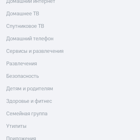
Домашний интернет
Оплата
по QR-
Домашнее ТВ
коду
за границей
Спутниковое ТВ
тернет-магазин
Домашний телефон
Смартфоны
Сервисы и развлечения
Наушники
и
Развлечения
колонки
Безопасность
Умные
часы
Детям и родителям
и
трекеры
Здоровье и фитнес
Умный
Семейная группа
дом
Планшеты
Утилиты
Акции
Приложения